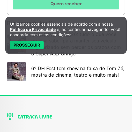
Quero receber
Recomendados
Utilizamos cookies essenciais de acordo com a nossa
Política de Privacidade e Cookies
Política de Privacidade
e, ao continuar navegando, você
Licenciamento 2026: tudo o que você
concorda com estas condições:
precisa saber para manter seu veículo
PROSSEGUIR
regularizado sem perder os prazos com
o Super App Gringo
6º DH Fest tem show na faixa de Tom Zé,
mostra de cinema, teatro e muito mais!