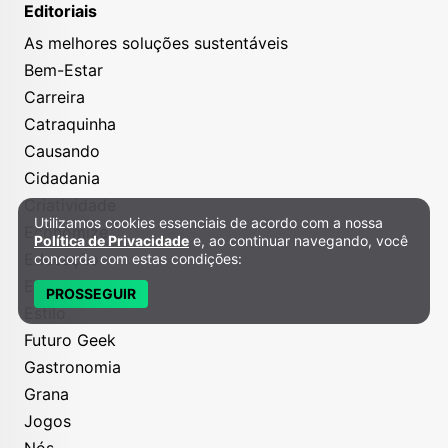
Editoriais
As melhores soluções sustentáveis
Bem-Estar
Carreira
Catraquinha
Causando
Cidadania
Criatividade
Utilizamos cookies essenciais de acordo com a nossa
Política de Privacidade e Cookies
Economize
Política de Privacidade
e, ao continuar navegando, você
Educação
concorda com estas condições:
Entretenimento
PROSSEGUIR
Estilo
Futuro Geek
Gastronomia
Grana
Jogos