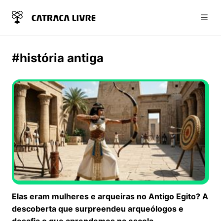
Abri
#história antiga
Elas eram mulheres e arqueiras no Antigo Egito? A
descoberta que surpreendeu arqueólogos e
desafia o que aprendemos na escola