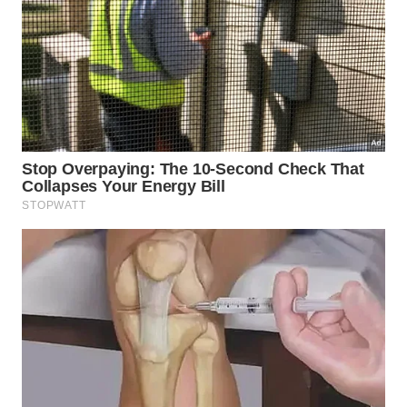
testemunho
real da rapidez dessas mudanças
evolutivas antigas. Estudar esses vestígios pré-
históricos ajuda a
ciência
a desvendar os caminhos
percorridos pelos seres vivos até os dias atuais de
nossa existência.