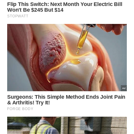
O fóssil de Urokodia aequalis revela pistas cruciais
sobre a evolução das estruturas anatômicas dos
aracnídeos. – Imagem gerada por IA
Como o período Cambriano
transformou a vida animal?
Durante o período Cambriano ocorreu uma grande
explosão
de
biodiversidade
sem precedentes na
história do planeta. Novas formas corporais
complexas e estruturas de caça eficientes surgiram
rapidamente nos oceanos primitivos daquela era
geológica marcada por muitas mudanças.
O fóssil de Urokodia aequalis representa um