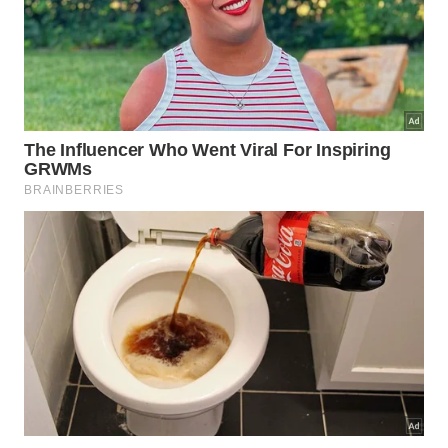
Qual a importância da tecnologia
nesta descoberta paleontológica?
A aplicação avançada da
tomografia
de raios X
permitiu aos cientistas examinar o espécime sem
causar danos estruturais ao material. Essa
metodologia moderna possibilita visualizar detalhes