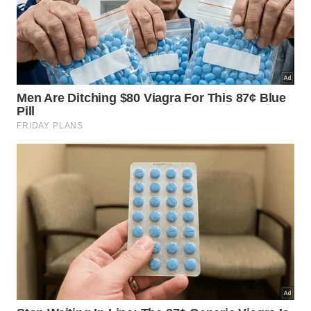
Tomografia computadorizada de alta
1
resolução;
Softwares de reconstrução em três
2
dimensões;
Equipamentos avançados de
3
mapeamento digital.
Quais animais compartilham essas
características evolutivas antigas?
Além das aranhas, os
escorpiões
também possuem
quelíceras bem desenvolvidas como parte
fundamental de sua anatomia de caça. Esses
membros especializados ligam diferentes grupos de
seres vivos dentro de uma mesma
linhagem
histórica evolutiva bastante antiga hoje.