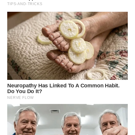
Graças a essas ferramentas inovadoras, a
paleontologia
consegue avançar de maneira rápida
desvendando os maiores segredos biológicos de
nossa longa história terrestre.
Recursos Tecnológicos
Utilizados
Equipamentos Modernos
Os analistas empregaram os seguintes
elementos na pesquisa do Urokodia: