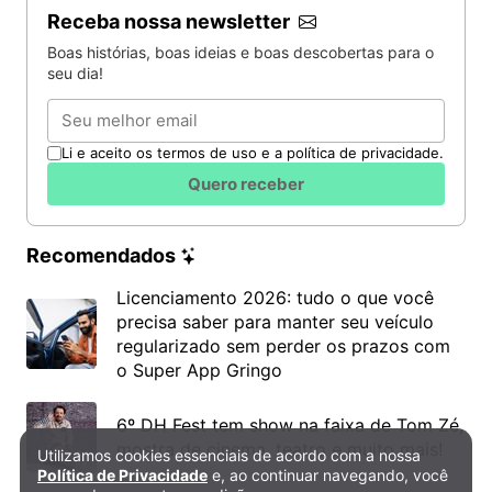
Receba nossa newsletter
Boas histórias, boas ideias e boas descobertas para o
seu dia!
Email
Li e aceito os termos de uso e a política de privacidade.
Quero receber
Recomendados
Licenciamento 2026: tudo o que você
precisa saber para manter seu veículo
regularizado sem perder os prazos com
o Super App Gringo
6º DH Fest tem show na faixa de Tom Zé,
mostra de cinema, teatro e muito mais!
Utilizamos cookies essenciais de acordo com a nossa
Política de Privacidade e Cookies
Política de Privacidade
e, ao continuar navegando, você