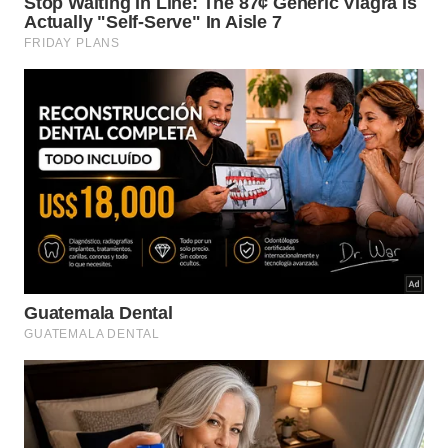
O estudo dos fósseis do
Cambriano
consolida o
entendimento sobre como pequenos apêndices
frontais se transformaram ao longo do tempo. As
mutações
graduais garantiram a sobrevivência e a
diversificação de variados predadores terrestres