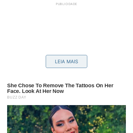
LEIA MAIS
Abaixo, um
vídeo
produzido pelo excelente
canal
Canal Futura no YouTube
apresenta detalhes
complementares fantásticos que mostram a
importância prática destas investigações sobre o
passado remoto do nosso planeta Terra com
imagens reais da grande
pesquisa
científica: