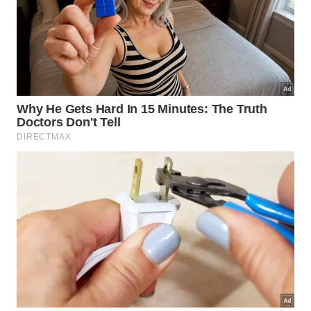
atuais no nosso mundo.
A
lista
abaixo destaca as principais espécies
biológicas estudadas pelos cientistas modernos
para compreender de forma clara as
transformações
corporais profundas ligadas ao
desenvolvimento adaptativo destas impressionantes
criaturas terrestres e aquáticas na história da
evolução dos artrópodes:
Aranhas modernas e suas presas venenosas;
Escorpiões com apêndices de captura
especializados;
Organismos fósseis do período Cambriano inicial.