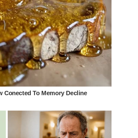
nato já ajuda a manter o armário menos abafado.
Em
s semanas, desde que o pote fique seco e sem contato
r ou perder o aspecto solto, é sinal de que já
ios usados todos os dias, a troca pode ser feita a cada