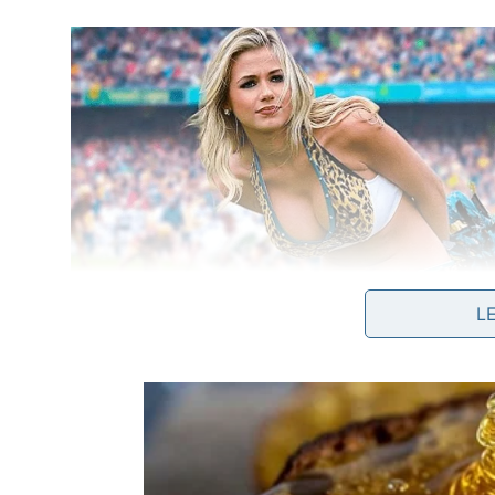
L
O recipiente deve ficar em uma prateleira baixa, 
diretamente nas roupas. Se houver risco de derra
tecido respirável ou cubra o pote com um pedaço d
Por quanto tempo o efeito se mant