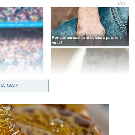
EIA MAIS
no canto do armário, longe da borda e sem encostar
mar, coloque o bicarbonato dentro de um sachê de
e tule preso por elástico.
ém ativo?