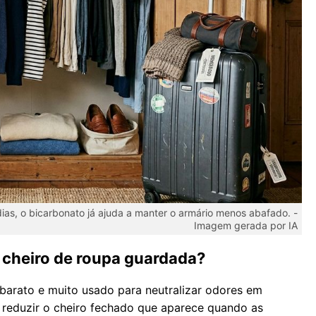
as, o bicarbonato já ajuda a manter o armário menos abafado. -
Imagem gerada por IA
 cheiro de roupa guardada?
 barato e muito usado para neutralizar odores em
 reduzir o cheiro fechado que aparece quando as