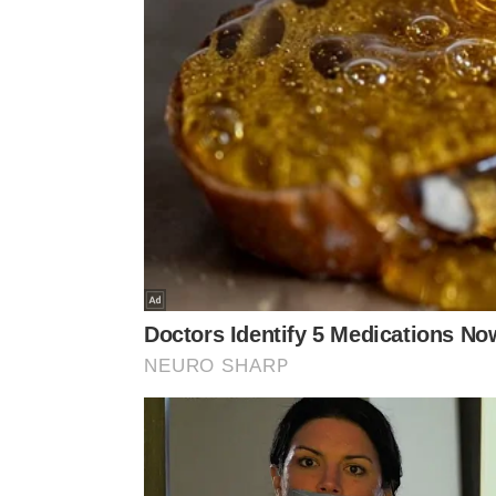
Para uma viagem curta, de poucos dias,
o bicarbo
períodos mais longos, o efeito pode durar alguma
com umidade direta.
Quando o bicarbonato começa a empedrar, escurece
absorveu umidade e precisa ser trocado. Em armár