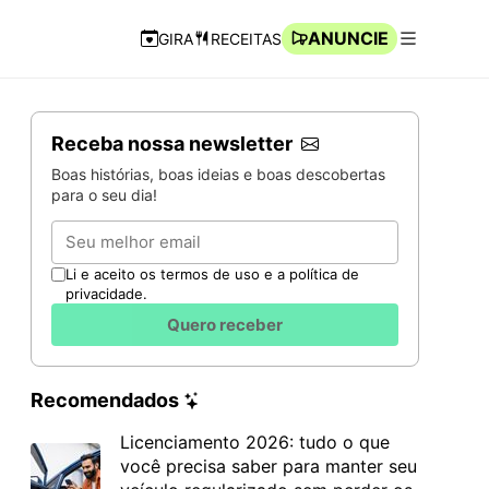
ANUNCIE
GIRA
RECEITAS
Navegação Rápida
Abrir men
Receba nossa newsletter
Boas histórias, boas ideias e boas descobertas
para o seu dia!
Email
Li e aceito os termos de uso e a política de
privacidade.
Quero receber
Recomendados
Licenciamento 2026: tudo o que
você precisa saber para manter seu