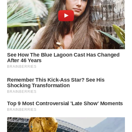
A alta temperatura rompe as ligações
químicas dos resíduos secos, descolando os
detritos sem esforço mecânico.
A escolha do recipiente adequado garante a
segurança durante o aquecimento prolongado
necessário para o sucesso da tarefa. É fundamental
utilizar uma
vasilha de vidro
resistente ao calor para
evitar acidentes domésticos e derretimentos
perigosos causados por plásticos inadequados.