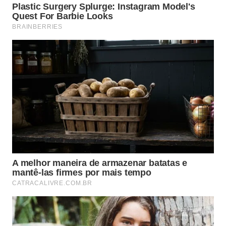
Dinâmica Molecular
💡
do Vapor
Amolecimento térmico imediato
As micropartículas de água aquecida
penetram nas camadas mais densas de óleo
vegetal ou gordura animal depositadas.