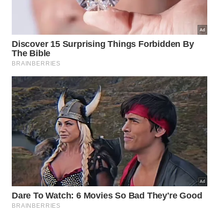
Por que o calor úmido potencializa a
higienização do eletrodoméstico?
A física por trás desse método inovador explica o
motivo de sua alta eficiência em superfícies
engorduradas. Quando a água misturada com o
limão ferve, ela libera um denso
vapor quente
que
se espalha por todos os cantos do eletrodoméstico.