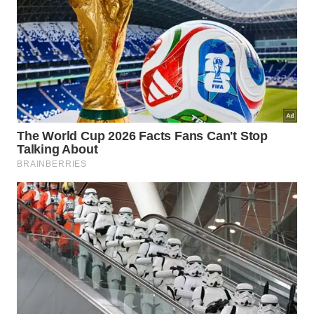
Abaixo estão os principais fatores que tornam esse
método superior aos limpadores tradicionais
comercializados em supermercados brasileiros:
Segurança total para a saúde da família por não
deixar resíduos químicos nocivos.
Economia financeira significativa ao utilizar
ingredientes naturais e acessíveis do dia a dia.
Rapidez na execução do processo ideal para
quem tem rotinas domésticas corridas.
Como evitar que os odores de
comida permaneçam no aparelho?