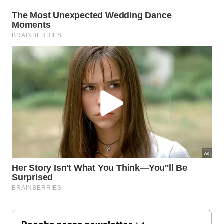
simples transforma a rotina de manutenção
doméstica e prolonga a vida útil do seu valioso
eletrodoméstico de cozinha
.
Para garantir a máxima eficiência na manutenção do
seu equipamento, observe estas diretrizes
fundamentais recomendadas por especialistas:
Realize a vaporização logo após notar respingos
para evitar a secagem dos detritos.
Deixe a porta aberta por alguns minutos após o
término para ventilar.
Limpe o prato giratório separadamente utilizando
detergente neutro e água morna.
Quais cuidados são essenciais para
manter a cozinha sempre
impecável?