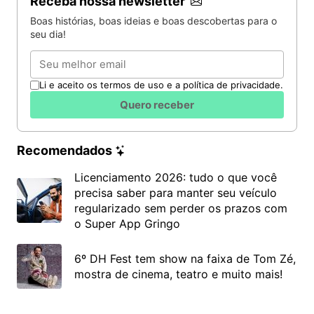
Receba nossa newsletter
A organização do lar flui de maneira mais leve
Boas histórias, boas ideias e boas descobertas para o
quando utilizamos técnicas inteligentes que
seu dia!
otimizam as tarefas pesadas. Preservar a limpeza
Email
dos eletrodomésticos de forma prática garante um
ambiente muito mais saudável e agradável para
Li e aceito os termos de uso e a política de privacidade.
preparar as
refeições diárias
.
Quero receber
Implementar soluções naturais em sua rotina
doméstica
promove bem-estar e praticidade
para
Recomendados
vencer os desafios da limpeza pós-almoço. Projeta
Licenciamento 2026: tudo o que você
sua cozinha com essas soluções eficientes e
precisa saber para manter seu veículo
desfrute de um espaço sempre perfumado,
regularizado sem perder os prazos com
higienizado e pronto para os
próximos momentos
o Super App Gringo
especiais
.
6º DH Fest tem show na faixa de Tom Zé,
mostra de cinema, teatro e muito mais!