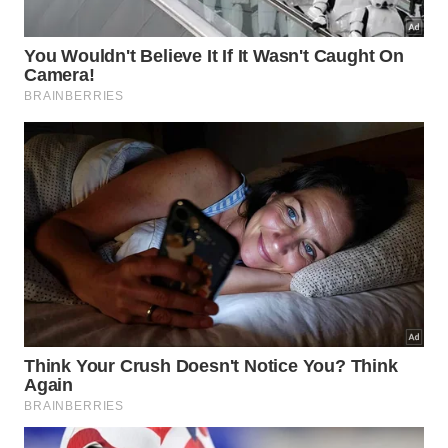
Manter a cozinha livre de odores desagradáveis
após o preparo de assados complexos é um grande
desafio diário. Deixar o eletrodoméstico fechado
logo após o uso contribui para a proliferação de
bactérias e fixa a
sujeira pesada
nas paredes
internas.