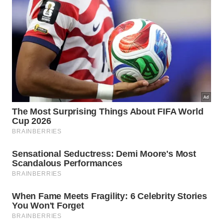
O uso de rodelas de limão com água quente é uma
alternativa prática e eficiente para remover a gordura
incrustada do microondas sem esforço. – Imagem gerada
por IA
A aplicação regular dessa técnica cítrica cria uma
barreira protetora natural que minimiza a fixação de
novos resíduos gordurosos. Adotar esse hábito