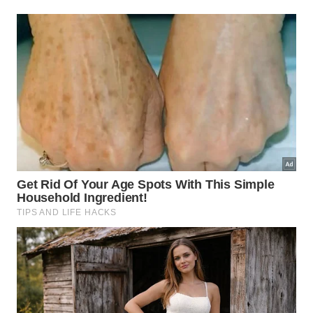
Primeiro, espere o forno esfriar completamente e retire
restos de comida, gordura solta e migalhas. -
Imagem
gerada por IA
Hortelã, louro ou casca de limão:
qual usar?
A hortelã é melhor quando a intenção é deixar
sensação fresca e limpa após gordura leve. O louro
tem aroma mais seco e herbal, enquanto a casca de
limão traz perfume cítrico mais direto, bom para
cheiro de peixe, fritura e
molhos
fortes
.