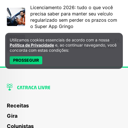
Licenciamento 2026: tudo o que você
precisa saber para manter seu veículo
regularizado sem perder os prazos com
o Super App Gringo
Utilizamos cookies essenciais de acordo com a nossa
6º DH Fest tem show na faixa de Tom Zé,
Política de Privacidade e Cookies
Política de Privacidade
e, ao continuar navegando, você
mostra de cinema, teatro e muito mais!
concorda com estas condições:
PROSSEGUIR
Receitas
Gira
Colunistas