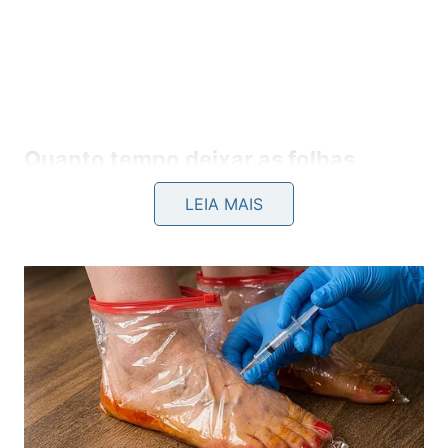
Quanto tempo deixar as folhas
dentro do forno?
LEIA MAIS
Para odores leves, 2 a 3 horas costumam ser
suficientes. Quando o cheiro de gordura está mais
forte, deixe agir por 6 horas ou durante a noite,
sempre com o forno frio, desligado e sem risco de
alguém ligar o aparelho por
engano
ou
pressa
.
Forno com cheiro
mais fresco