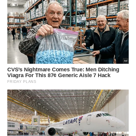
Depois do tempo de ação, retire tudo antes
de usar o forno novamente.
Ao final, descarte as folhas e deixe a porta aberta
por alguns minutos para ventilar. Se o cheiro
persistir, o problema pode ser gordura acumulada
nas paredes, grade ou fundo do forno, exigindo uma
limpeza
mais
profunda
.