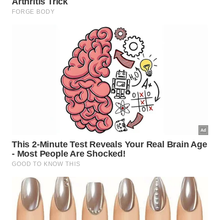
Hortelã: melhor para sensação fresca e aroma
leve.
Louro: bom para cheiro de comida pesada e
ambiente fechado.
Casca de limão: indicada para gordura, peixe e
fritura recente.
Misturas: podem funcionar, mas use pouca
quantidade para não exagerar.
Quais cuidados evitam que o mau
cheiro volte?
Assim como no truque de
colocar folhas de louro no
micro-ondas
, a hortelã ajuda na manutenção do
cheiro, mas não resolve sujeira acumulada. Forno
com gordura antiga precisa de
higienização
antes
do
aromatizante
.