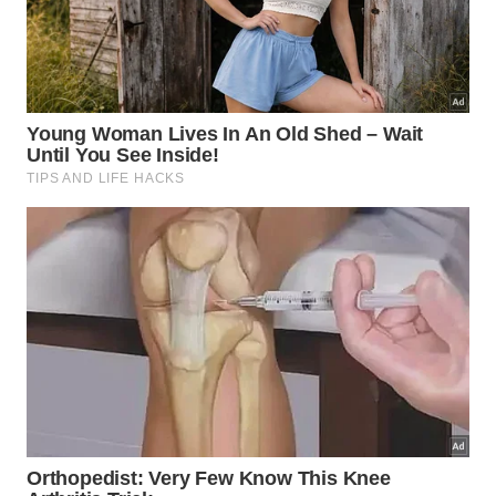
As três opções podem ser usadas em forno
desligado, mas sempre depois da limpeza e em
recipiente aberto. A diferença está no perfume final:
hortelã refresca, louro neutraliza com nota herbal e
limão entrega
frescor
cítrico mais
marcante
.
Na comparação prática, observe: