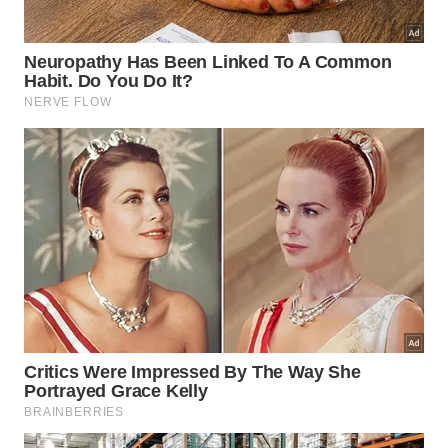
🌿
A hortelã age melhor em
ambiente fechado
Limpe o forno antes, coloque as folhas em
recipiente aberto e feche a porta.