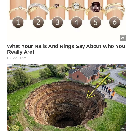
Para evitar odor recorrente, limpe respingos logo
depois do uso, deixe o forno ventilar quando esfriar
e não guarde formas engorduradas dentro dele. A
hortelã funciona como toque final, deixando o
aparelho mais
agradável
, fresco e
organizado
.