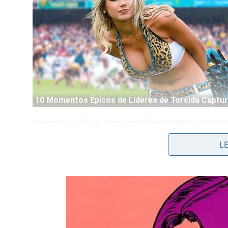
Aprenda a aplicar essas soluções rápidas observ
explicativo disponível no renomado canal
BStride
L