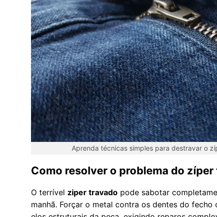
Aprenda técnicas simples para destravar o zí
Como resolver o problema do zíper 
O terrível
ziper travado
pode sabotar completamen
manhã. Forçar o metal contra os dentes do fecho
elos estruturais da peça, exigindo reparos comple