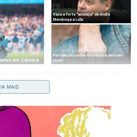
ando os movimentos exatos exibidos no prático vídeo
 DIY do YouTube
:
EIA MAIS