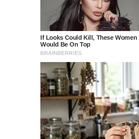
Por que o grafite de lápis funciona 
O segredo oculto para destravar o metal reside e
ou ambiente doméstico organizado. Aplicar uma c
uma película lubrificante extremamente eficaz qu
✏️
Ação mineral do carb