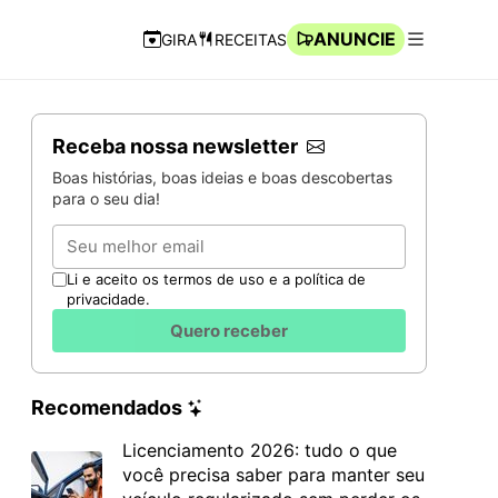
ANUNCIE
GIRA
RECEITAS
Navegação Rápida
Abrir men
Receba nossa newsletter
Boas histórias, boas ideias e boas descobertas
para o seu dia!
Email
Li e aceito os termos de uso e a política de
privacidade.
Quero receber
Recomendados
Licenciamento 2026: tudo o que
você precisa saber para manter seu