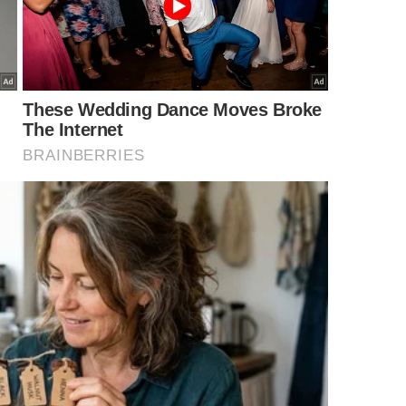
como lubrificante natural?
m minerais comuns encontrados em qualquer escritório
amada generosa diretamente nos dentes rígidos cria
e solta o mecanismo preso rapidamente.
ono