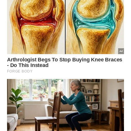
leituras do detector antes de marcar o furo.
Depois de mapear o ponto, desligue o
circuito antes de furar.
Canetas detectoras de tensão também podem
ajudar, mas funcionam melhor em fios energizados e
próximos da superfície. Elas não substituem um
detector de parede e podem falhar em cabos
profundos, conduítes grossos ou paredes com
revestimento
mais
denso
.