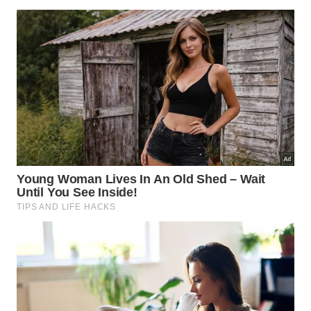
Em instalações mais organizadas, os cabos geralmente
seguem trajetos verticais ou horizontais a partir de
tomadas e interruptores -
Imagem gerada por IA
Como furar com mais segurança
depois da verificação?
Depois de escolher um ponto aparentemente livre,
desligue o disjuntor do circuito da área antes de
furar. Use broca adequada, comece sem impacto se
a parede permitir e avance com cuidado para