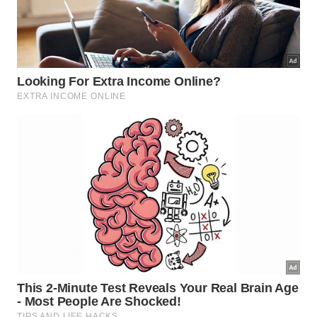
perceber qualquer resistência
estranha
ou
mudança
brusca.
Também vale limitar a profundidade com fita na
broca, especialmente para quadros, suportes leves
e buchas pequenas. Furar mais fundo que o
necessário aumenta risco de atingir conduítes,
canos ou outros elementos escondidos na
estrutura
da
parede
.
Cuidados simples reduzem o risco:
Desligue o disjuntor antes de iniciar a perfuração.
Use óculos de proteção e mantenha crianças
afastadas.
Marque a profundidade necessária na broca.
Pare se surgir cheiro de queimado, faísca ou
resistência incomum.
Não continue furando se o detector apontou