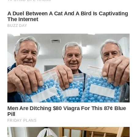
risco no local.
Quando chamar um eletricista antes
de furar?
Na orientação sobre como detectar a fiação na
parede antes de furar, a ideia central é usar
métodos simples para evitar acidentes. Mesmo
assim, paredes antigas ou reformadas exigem
cautela
e
avaliação
profissional.
Chame um eletricista quando houver dúvida sobre o
trajeto dos fios, muitos pontos elétricos próximos,
sinais de instalação improvisada ou necessidade de
furar em parede com quadro de energia. O custo da
vistoria pode ser menor que reparar cabos, choques
e
danos
na
instalação
.