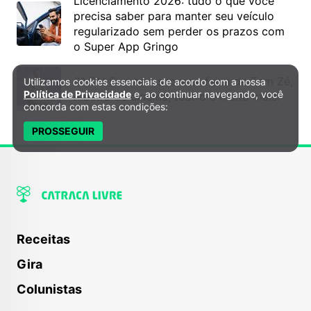
Licenciamento 2026: tudo o que você
precisa saber para manter seu veículo
regularizado sem perder os prazos com
o Super App Gringo
6º DH Fest tem show na faixa de Tom Zé,
Utilizamos cookies essenciais de acordo com a nossa
Política de Privacidade e Cookies
Política de Privacidade
e, ao continuar navegando, você
mostra de cinema, teatro e muito mais!
concorda com estas condições:
PROSSEGUIR
Receitas
Gira
Colunistas