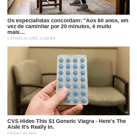
Na prática, combine estes recursos:
Observe tomadas, interruptores e luminárias
próximas.
Use detector de parede antes de marcar o furo.
Repita a leitura em linhas verticais e horizontais.
Consulte planta elétrica, quando ela estiver
disponível.
Evite furar pontos com sinais contraditórios ou
leitura instável.