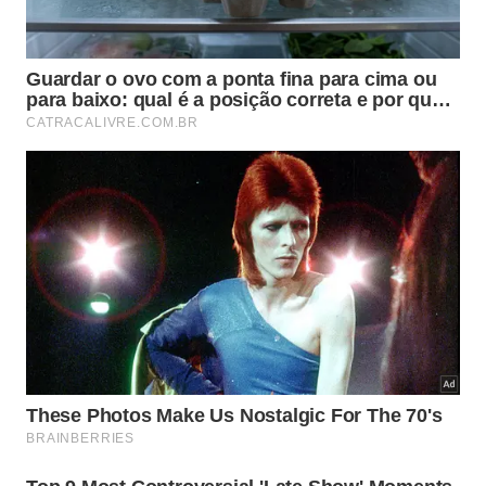
Como estabelecer limites
interpessoais com assertividade e
educação?
Muitas vezes, o
vizinho que vigia
não tem
consciência clara de que seu comportamento é
invasivo, agindo por tédio ou falta de noções
básicas de etiqueta urbana. Nesses casos, a
comunicação não violenta, porém direta, é a
ferramenta mais poderosa para redefinir as
fronteiras da relação sem necessariamente iniciar
uma guerra de condomínio que tornaria a
convivência insuportável.