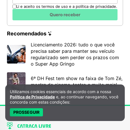
Li e aceito os termos de uso e a política de privacidade.
Quero receber
Recomendados
Licenciamento 2026: tudo o que você
precisa saber para manter seu veículo
regularizado sem perder os prazos com
o Super App Gringo
6º DH Fest tem show na faixa de Tom Zé,
mostra de cinema, teatro e muito mais!
Utilizamos cookies essenciais de acordo com a nossa
Política de Privacidade e Cookies
Política de Privacidade
e, ao continuar navegando, você
concorda com estas condições:
PROSSEGUIR