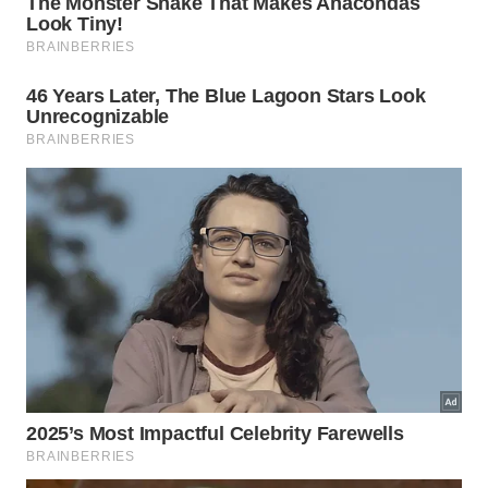
ostensiva é vital para fundamentar qualquer
reclamação formal ao síndico ou às autoridades. A
convivência em sociedade exige tolerância, mas
jamais deve custar a sua paz de espírito ou a
liberdade de viver plenamente dentro das suas
quatro paredes.