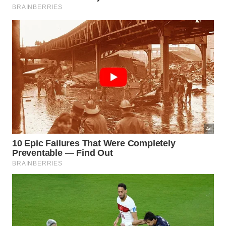
“Olá, percebi que você estava observando minha
casa; eu valorizo muito minha privacidade e
gostaria de pedir um pouco mais de discrição.”
“Estou resolvendo questões pessoais e preciso
de um momento reservado agora, conversamos
em outra oportunidade.”
“Prefiro não comentar sobre minha rotina ou
horários, gosto de manter minha vida pessoal
restrita ao meu ambiente familiar.”