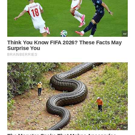
A nossa casa é a extensão física da nossa mente
Imagem gerada por inteligência artificial
Quando a vigilância excessiva
ultrapassa a barreira do legal?
Existe uma linha tênue onde a curiosidade
inconveniente se transforma em perturbação do
sossego ou, em casos mais graves, na prática de
stalking
(perseguição). É crucial entender que a sua
privacidade é um direito garantido por lei e que,
quando as barreiras físicas e as conversas
amigáveis falham, existem recursos legais e
administrativos dentro do condomínio para proteger
sua integridade.
Manter um registro detalhado das ocorrências,
horários e situações em que a vigilância se torna