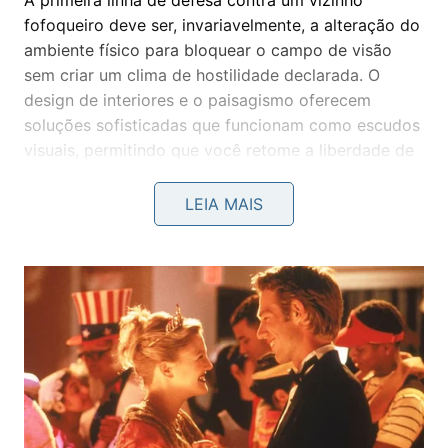
A primeira linha de defesa contra um vizinho
fofoqueiro deve ser, invariavelmente, a alteração do
ambiente físico para bloquear o campo de visão
sem criar um clima de hostilidade declarada. O
design de interiores e o paisagismo oferecem
soluções sofisticadas que funcionam como escudos
visuais, permitindo que você retome a liberdade de
circular em seus ambientes sem a necessidade de
viver em uma caverna escura.
LEIA MAIS