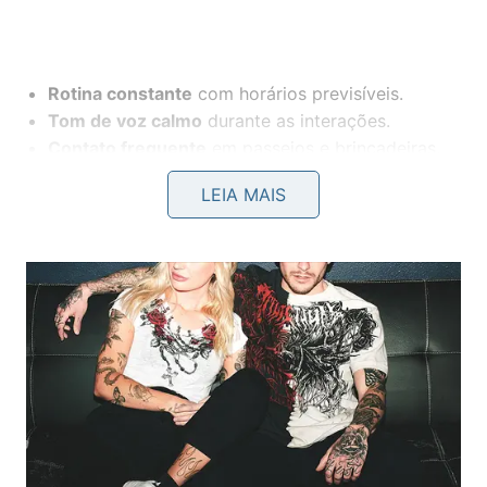
Rotina constante
com horários previsíveis.
Tom de voz calmo
durante as interações.
Contato frequente
em passeios e brincadeiras.
Ambiente tranquilo
na hora de dormir.
LEIA MAIS
Respeito ao espaço
e aos limites do animal.
O que o cachorro sente ao dormir
perto do dono?
Dormir ao lado de alguém faz o cachorro se sentir
protegido e relaxado. O cheiro, a respiração e a
presença da pessoa escolhida ajudam o animal a
reduzir a ansiedade e aumentar a sensação de
segurança durante o descanso.