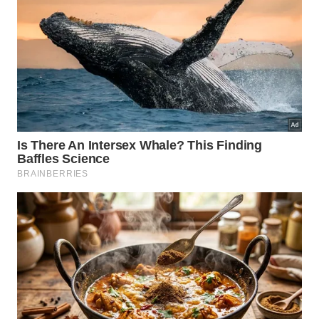
Dormir perto do tutor reduz a ansiedade do cão e fortalece
o vínculo emocional entre eles. -
Imagem gerada por IA
O que esse comportamento revela
sobre o vínculo com a família?
Quando um cachorro escolhe dormir com uma
pessoa específica, isso normalmente indica um laço
emocional forte. O animal enxerga naquele membro
da família alguém confiável, previsível e capaz de
transmitir segurança nos momentos mais
vulneráveis.