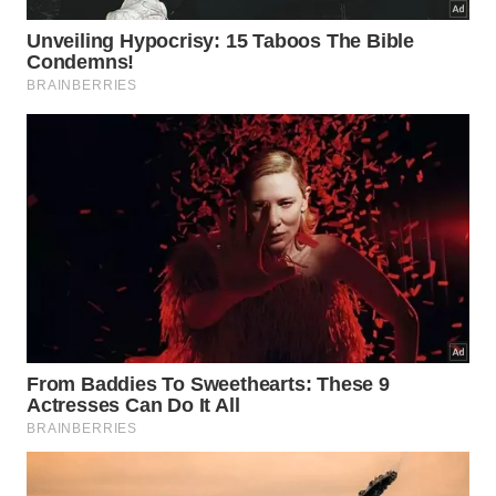
Existem comportamentos que reforçam ainda mais
essa
conexão emocional entre o cão e o tutor
.
Antes de dormir, muitos animais procuram contato
físico ou ficam observando a movimentação da
pessoa favorita pela casa.
Algumas atitudes fortalecem esse vínculo
diariamente:
Fazer carinho
de maneira calma e respeitosa.
Manter uma rotina equilibrada
de alimentação e
passeios.
Evitar gritos
e mudanças bruscas de
comportamento.
Estimular brincadeiras
que gerem confiança.