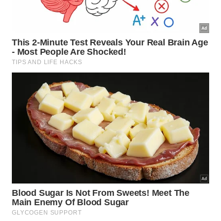
Use pano de microfibra para melhor aderência da
sujeira dissolvida.
Troque a água do balde sempre que estiver muito
turva.
Evite esponjas de aço, que riscam superfícies
sensíveis.
Finalize com pano seco para evitar marcas de
água.