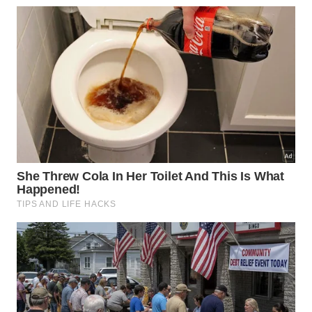
Com que frequência repetir a
limpeza para evitar nova camada de
gordura?
A frequência de uso da
solução para dissolver
gordura
varia conforme o ritmo da
cozinha
e o uso
de frituras. Em casas onde se prepara muita comida
gordurosa, uma limpeza rápida a cada 7 a 10 dias
impede que a camada endureça e torna o processo
bem mais leve ao longo do tempo.
Em cozinhas com uso moderado, uma higienização
a cada 15 dias costuma ser suficiente, e alguns
cuidados extras ajudam a reduzir o acúmulo: usar
tampa nas panelas, acionar exaustor quando houver
muito vapor e passar pano úmido com detergente
leve após grandes preparos. Assim, a área atrás do
fogão permanece mais limpa, a aparência da