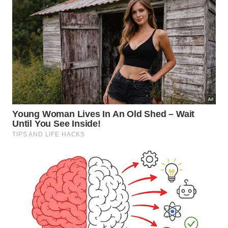
Após o tempo de ação, usa-se um pano macio
úmido ou a parte amarela da esponja para remover
a gordura, fazendo movimentos suaves de baixo
para cima. Se ainda restarem pontos engordurados,
reaplica-se a solução por alguns minutos, evitando
esfregar com força para não desgastar pintura,
rejuntes ou azulejos decorados.