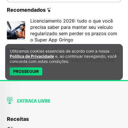
Recomendados
Licenciamento 2026: tudo o que você
precisa saber para manter seu veículo
regularizado sem perder os prazos com
o Super App Gringo
Utilizamos cookies essenciais de acordo com a nossa
Política de Privacidade e Cookies
6º DH Fest tem show na faixa de Tom Zé,
Política de Privacidade
e, ao continuar navegando, você
mostra de cinema, teatro e muito mais!
concorda com estas condições:
PROSSEGUIR
Receitas