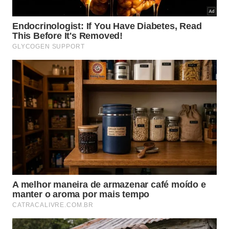
gordura e manter a cozinha mais limpa. Entenda como
funciona. -
Imagem gerada por inteligência artificial
Como usar a solução para remover a
gordura grudada atrás do fogão?
Para aplicar a
solução para remover gordura
, o
ideal é afastar o
fogão
com cuidado, protegendo
piso e partes elétricas com pano velho ou jornal.
Depois, borrifa-se a mistura generosamente sobre
os pontos com mais gordura, formando uma
película úmida sobre toda a região afetada e
deixando agir de 10 a 20 minutos.