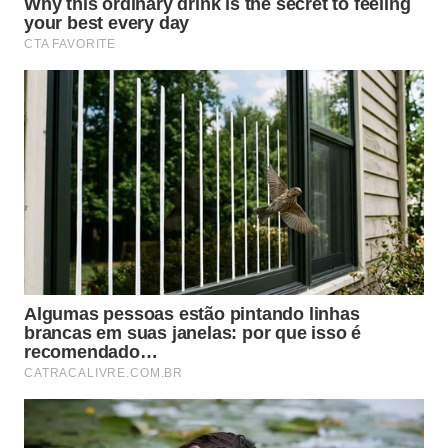
Quais cuidados extras ajudam a
prevenir novos excrementos no
carro?
Depois de descobrir como limpar, muitos motoristas
buscam maneiras de reduzir a frequência desse tipo
de sujeira. Algumas atitudes simples no dia a dia
diminuem bastante a exposição do veículo e ainda
facilitam a
limpeza
quando o problema acontece.
Escolha do local de estacionamento
: evitar parar
o carro diretamente sob árvores, postes onde
aves costumam pousar ou telhados com muitos
ninhos.
Proteção da pintura
: manter a lataria encerada
ou protegida com selante ou filme de proteção
ajuda, pois o excremento adere menos à
superfície.