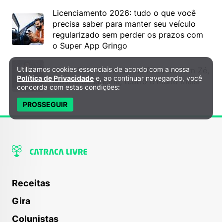
Licenciamento 2026: tudo o que você
precisa saber para manter seu veículo
regularizado sem perder os prazos com
o Super App Gringo
Utilizamos cookies essenciais de acordo com a nossa
6º DH Fest tem show na faixa de Tom Zé,
Política de Privacidade e Cookies
Política de Privacidade
e, ao continuar navegando, você
mostra de cinema, teatro e muito mais!
concorda com estas condições:
PROSSEGUIR
Receitas
Gira
Colunistas