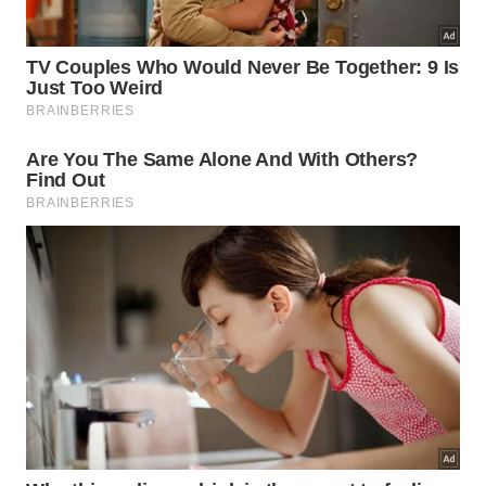
Por que remover o cocô de pássaro
rapidamente evita danos?
Os excrementos de
pássaros
contêm ácidos e
partículas que podem reagir com o verniz,
principalmente em dias muito quentes. Quando a
sujeira permanece por horas ou dias na lataria,
aumenta o risco de manchas permanentes,
conhecidas como “queimaduras” na pintura.
A textura do cocô costuma ser irregular e abrasiva,
com fragmentos de sementes e areia que riscam a
superfície se esfregados secos. Em casos mais
graves, mesmo depois da limpeza simples, pode ser
necessário um leve polimento para recuperar o
brilho da área afetada.