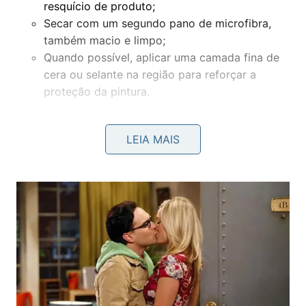
resquício de produto;
Secar com um segundo pano de microfibra,
também macio e limpo;
Quando possível, aplicar uma camada fina de
cera ou selante na região para reforçar a
proteção da pintura.
LEIA MAIS
Saiba por que agir rápido ao encontrar excrementos no
carro ajuda a proteger a pintura e evitar gastos com
reparos. -
Imagem gerada por inteligência artificial