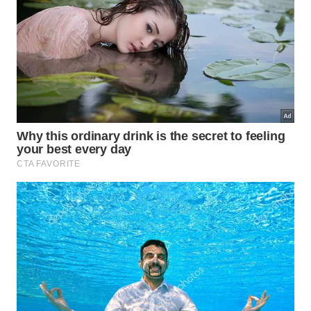
Kit de limpeza no veículo
: carregar frasco com
água ou solução automotiva suave e um pano de
microfibra permite agir quase na hora.
Lavagens periódicas
: manter rotina de lavagem
completa reduz o acúmulo de resíduos
agressivos na carroceria.
Com esses cuidados e o hábito de verificar o carro
com frequência, a remoção de excrementos de
pássaros tende a ser rápida e menos agressiva,
preservando a aparência da pintura e prolongando
o bom estado da lataria ao longo do tempo.