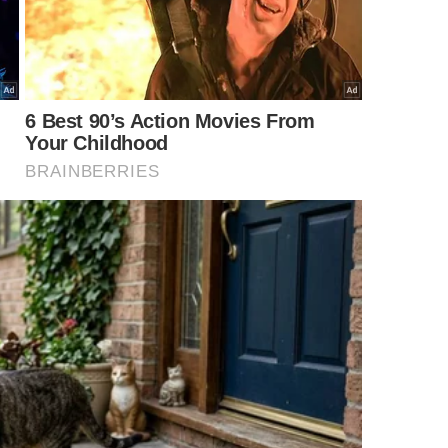
er manchas de batom e saiba como proteger as fibras durante a
limpeza. -
Imagem gerada por inteligência artificial
r mancha de batom?
ar danos às fibras, sobretudo em
tecidos
finos, coloridos
quado de produtos ou excesso de atrito pode causar
a: ler a etiqueta antes de qualquer procedimento,
peças coloridas e não usar escovas duras em tecidos
nho fino ou roupas de festa, o mais seguro é interromper
ofissional, informando o tipo de batom e o que já foi