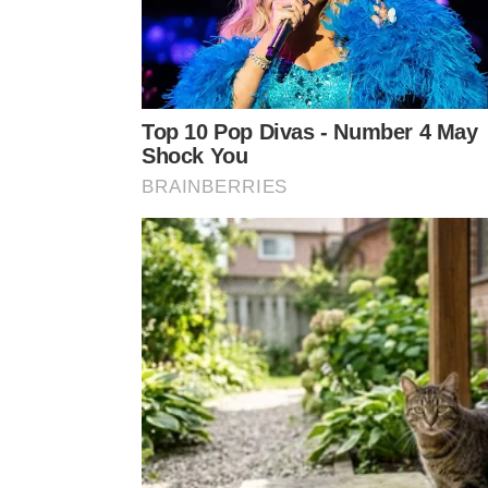
Conheça os produtos caseiros mais usados para remov
Como proteger o tecido ao remove
Enquanto se tenta limpar a peça, é essencial evit
intensos ou com estampas sensíveis. O uso inade
desbotamento, deformação e até rasgos.
Alguns cuidados básicos ajudam a preservar a roup
preferir água fria, evitar alvejante com cloro em 
delicados; se a mancha resistir em seda, renda, li
as tentativas caseiras e levar a uma lavanderia pr
aplicado.