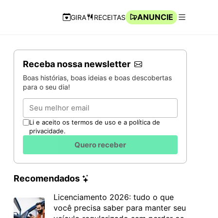
ANUNCIE
GIRA
RECEITAS
Navegação Rápida
Abrir men
Receba nossa newsletter
Boas histórias, boas ideias e boas descobertas
para o seu dia!
Email
Li e aceito os termos de uso e a política de
privacidade.
Quero receber
Recomendados
Licenciamento 2026: tudo o que
você precisa saber para manter seu