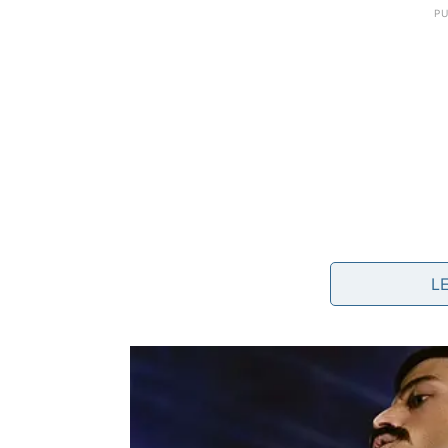
L
Detergente neutro concentrado
: aplicado di
Álcool 70%
ou comum: usado em pequena quant
pressionando;
Removedor de maquiagem bifásico
: desenvolv
batons de longa duração;
Sabão em barra neutro ou de coco
: fricciona