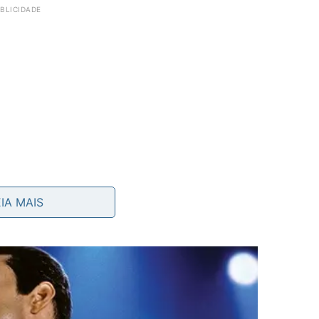
EIA MAIS
retamente sobre a mancha levemente umedecida;
idade em um pano limpo ou algodão, apenas
ido para dissolver cosméticos resistentes, inclusive
do com suavidade somente na área manchada e