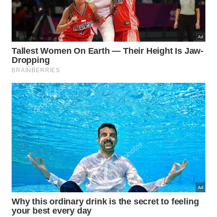
aberturas.
Fundo preparador ajuda a firmar áreas internas
porosas antes de massa e tinta.
Tinta para teto deve entrar apenas depois da
secagem, lixamento e correção da superfície.
Como finalizar para o teto durar
mais?
A finalização começa quando a área está seca,
firme e sem cheiro de mofo. Depois de raspar,
corrigir falhas, lixar e remover o pó, aplique fundo
preparador quando a superfície estiver porosa ou
muito absorvente; em seguida, use massa adequada
para nivelar e finalize com tinta própria para teto,
respeitando o intervalo entre demãos.
Para evitar manutenção frequente, acompanhe o