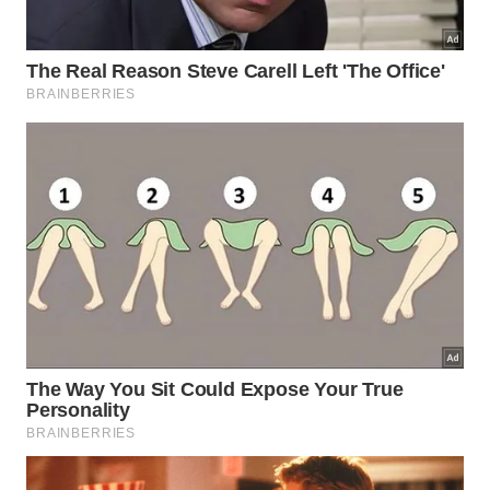
No lado interno, o reparo depende do material do
teto. Reboco danificado pede remoção das partes
soltas, correção com argamassa ou massa própria e
fundo preparador antes da pintura. Gesso
manchado ou amolecido pode precisar de
substituição da placa ou do trecho afetado, porque
o material perde resistência quando recebe água
por muito tempo.