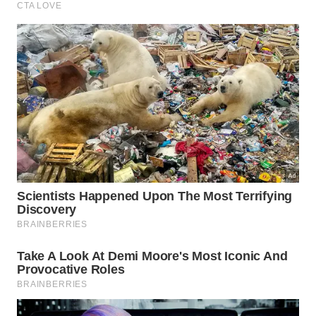
teto nas primeiras chuvas depois do reparo. Se a
mancha voltar, o problema ainda está na origem da
água, não no acabamento interno. Um teto
protegido por mais tempo depende de calhas
limpas, telhas ajustadas, laje impermeabilizada,
trincas externas seladas e pintura feita somente
sobre base seca.