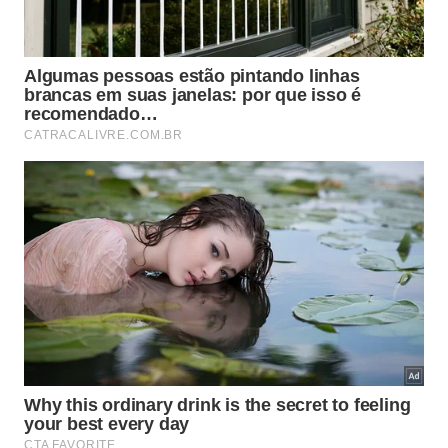
O produto certo depende da origem da água. Selador,
massa corrida e tinta antimofo ajudam no acabamento
interno, mas não bloqueiam uma infiltração ativa. -
Imagem
gerada por IA
Quais produtos ajudam em cada
situação?
O produto certo depende da origem da água.
Selador, massa corrida e tinta antimofo ajudam no
acabamento interno, mas não bloqueiam uma
infiltração ativa. Para trincas externas, existem
selantes e produtos específicos para fissuras; para
lajes, o foco deve ser impermeabilização; para
pintura interna, a preparação da superfície aumenta
a aderência e reduz descascamento.