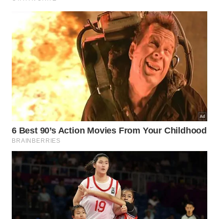
Manta líquida
pode servir para lajes expostas
sem tráfego intenso, desde que a base esteja
limpa e regularizada.
Argamassa polimérica é usada em áreas sujeitas
à umidade, especialmente quando há
necessidade de barreira impermeável.
Selante acrílico ou poliuretano pode tratar
fissuras, encontros de parede, rufos e pequenas