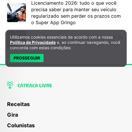
Licenciamento 2026: tudo o que você
precisa saber para manter seu veículo
regularizado sem perder os prazos com
o Super App Gringo
6º DH Fest tem show na faixa de Tom Zé,
Utilizamos cookies essenciais de acordo com a nossa
Política de Privacidade e Cookies
Política de Privacidade
e, ao continuar navegando, você
mostra de cinema, teatro e muito mais!
concorda com estas condições:
PROSSEGUIR
Receitas
Gira
Colunistas