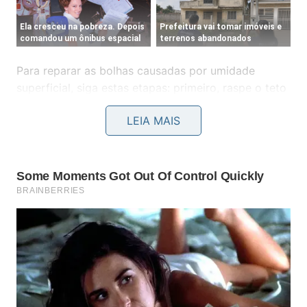
Para reparar as bolhas causadas por umidade
superficial, siga estas etapas: primeiro, raspe o teto
afetado para remover as bolhas, as partículas soltas
LEIA MAIS
de pintura e qualquer resíduo de mofo, utilizando
uma espátula. Em seguida, prepare um bloqueador
de umidade especializado ou pasta
impermeabilizante, disponível em lojas de materiais
de construção. Aplique o produto na área afetada
em duas camadas, garantindo cobertura completa
da região danificada. Aguarde pelo menos duas
horas para a secagem total antes de aplicar a
camada de pintura, utilizando tinta adequada para
tetos e de preferência com propriedades antimofo.