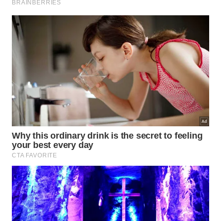
encontre caminho para penetrar. Limpe qualquer
sinal de mofo imediatamente, usando solução de
água sanitária diluída, para impedir que os fungos
se espalhem.
Quanto antes as bolhas de umidade forem
identificadas e tratadas, menor será o dano à
estrutura da sua casa e mais simples será o reparo.
Ignorar o problema pode transformar uma correção
rápida e barata em uma reforma complexa e
custosa, além de colocar em risco a saúde de todos
que vivem no imóvel.