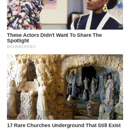
Reparar as bolhas sem tratar a causa original da
umidade é um trabalho temporário. Para evitar que
o problema reapareça, é fundamental atacar a
origem da infiltração e adotar medidas preventivas
que mantenham o teto protegido a longo prazo.
No caso de umidade vinda do exterior, aplique
poliuretano ou produtos acrílicos
impermeabilizantes na laje ou no telhado para criar
uma barreira contra a água da chuva. Melhore a
ventilação dos ambientes mais úmidos da casa,
como banheiro e cozinha, instalando exaustores ou
mantendo janelas abertas durante e após o uso de
água quente. Considere o uso de desumidificadores
em cômodos que acumulam condensação com
frequência. Vede fissuras e rachaduras no teto e nas
paredes assim que surgirem, antes que a água