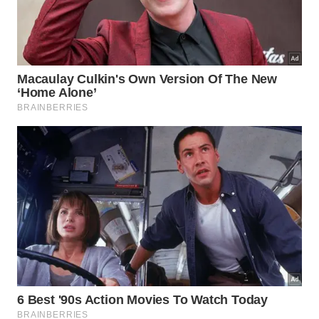
Antes de iniciar o reparo, certifique-se de ter à
disposição luvas de borracha para proteger as
mãos durante a aplicação de produtos químicos,
óculos de proteção para evitar que partículas
atinjam os olhos, máscara respiratória para filtrar
esporos de mofo e poeira, e uma escada estável
que permita trabalhar com segurança na altura do