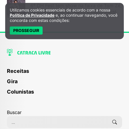
6º DH Fest tem show na faixa de Tom Zé,
Utilizamos cookies essenciais de acordo com a nossa
Política de Privacidade e Cookies
mostra de cinema, teatro e muito mais!
Política de Privacidade
e, ao continuar navegando, você
concorda com estas condições:
PROSSEGUIR
Receitas
Gira
Colunistas
Buscar