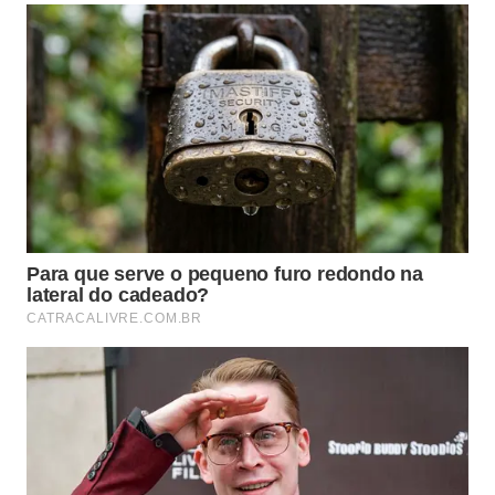
Quando a umidade é causada por capilaridade ou
condensação, o reparo pode ser feito com um
procedimento caseiro simples
Imagem gerada por inteligência artificial
Quais equipamentos de proteção
são necessários para esse reparo?
Trabalhar com superfícies afetadas por umidade e
mofo exige cuidados com a saúde. Partículas de
tinta velha, esporos de fungos e poeira de reboco
podem irritar as vias respiratórias e os olhos
durante a raspagem e a aplicação dos produtos. Por
isso, o uso de equipamentos de proteção individual
é indispensável.