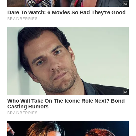
estrutura manterá seu aspecto original de forma
altamente
protegida e
renovada
.
Revisar o estado das dobradiças e fechaduras
também contribui diretamente para a preservação
geral do conjunto. Manter os componentes
lubrificados evita atritos desnecessários que
possam arranhar as superfícies pintadas. A
restauração residencial consciente garante
resultados incríveis de
maneira
totalmente
duradoura
.