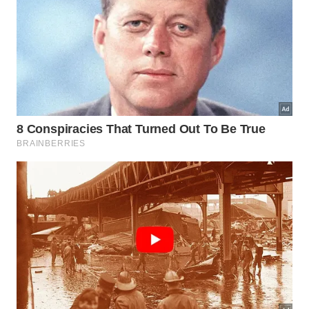
A pintura deve ser iniciada logo após a secagem
completa dos reparos estruturais feitos
anteriormente. Caso você prefira manter o aspecto
rústico original, aplique apenas um verniz fosco
protetor. A tinta PVA colorida transforma o
ambiente doméstico de
forma
alegre
.