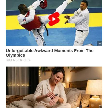
Quais materiais são necessários
para pintar a superfície?
A escolha correta dos itens de pintura garante um
resultado visual impressionante e duradouro no lar.
Tintas adequadas para madeira evitam
descascamentos futuros provocados por
intempéries climáticas severas. Invista em produtos
de alta qualidade técnica para obter
excelente
cobertura
visual
.