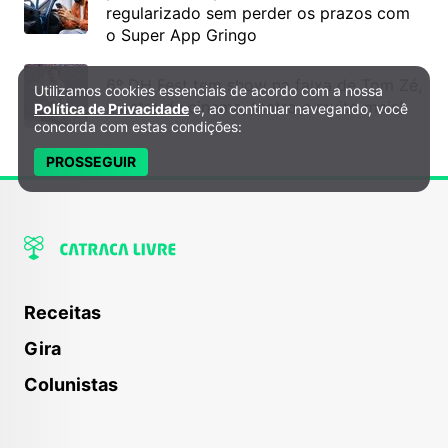
regularizado sem perder os prazos com
o Super App Gringo
6º DH Fest tem show na faixa de Tom Zé,
Utilizamos cookies essenciais de acordo com a nossa
Política de Privacidade e Cookies
mostra de cinema, teatro e muito mais!
Política de Privacidade
e, ao continuar navegando, você
concorda com estas condições:
PROSSEGUIR
Receitas
Gira
Colunistas