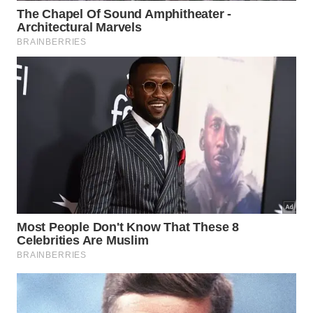
Kit de Ferramentas
Materiais Indispensáveis
Tenha em mãos estes três itens essenciais
para reformar com sucesso:
Tinta PVA ou esmalte próprio para
1
superfícies de madeira;
Massa acrílica ou massa de madeira
2
para corrigir furos;
Lixas de madeira de diferentes
3
gramaturas para nivelamento.
Como aplicar os acabamentos finais
com perfeição?