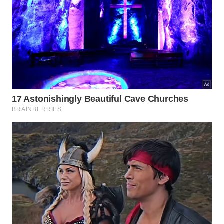
A restauração inteligente de portas antigas preserva o
orçamento e moderniza o visual do imóvel. – Imagem
gerada por IA
Como manter a durabilidade do
revestimento aplicado?
A conservação exige rotina simples de limpeza
utilizando apenas pano macio úmido. Evite esfregar
com força excessiva para nunca comprometer a
película do verniz fosco aplicado. Desse modo a