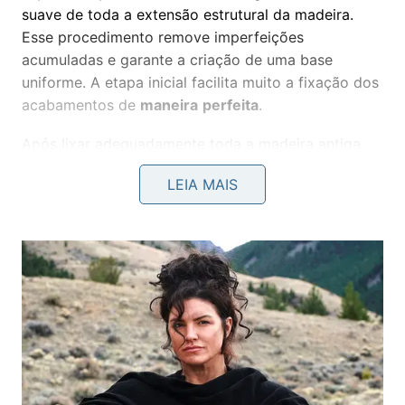
suave de toda a extensão estrutural da madeira.
Esse procedimento remove imperfeições
acumuladas e garante a criação de uma base
uniforme. A etapa inicial facilita muito a fixação dos
acabamentos de
maneira
perfeita
.
Após lixar adequadamente toda a madeira antiga,
realize a limpeza completa para retirar a poeira
LEIA MAIS
resultante. Em seguida, utilize massa acrílica própria
para preencher furos profundos ou rachaduras.
Espere secar totalmente antes de iniciar o processo
de
nivelamento
da
superfície
.