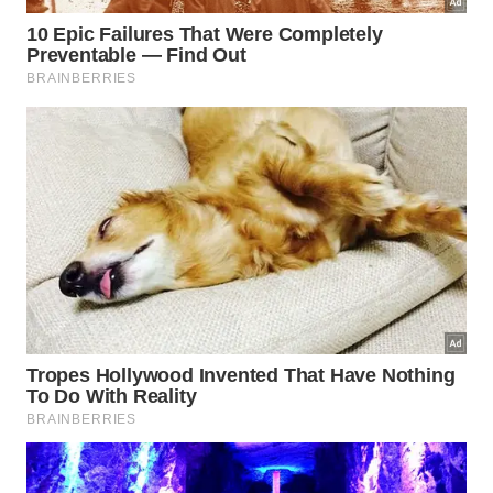
Para obter excelente efeito decorativo diferenciado,
utilize pequenas porções de betume nos detalhes
da peça de madeira antiga. Esse produto especial
realça os relevos naturais da estrutura rústica
criando texturas incríveis. Finalize aplicando verniz
fosco protetor de
maneira
altamente
profissional.
Confira a seguir os cuidados recomendados após a
secagem total:
Evite limpar a superfície com produtos químicos
abrasivos;
Substitua os puxadores antigos para
complementar o novo estilo;
Faça manutenções periódicas na camada
protetora de verniz.