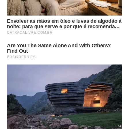
Espátulas de aço ajudam na aplicação correta de
massa acrílica durante a reparação estrutural da
porta antiga. Pincéis macios e rolos grandes
espalham a tinta de forma homogênea pela madeira.
Utilize fita crepe para proteger bordas com
extremo
cuidado
profissional
.