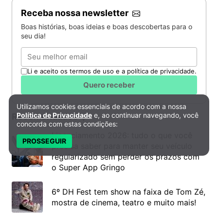
Receba nossa newsletter
Boas histórias, boas ideias e boas descobertas para o
seu dia!
Email
Li e aceito os termos de uso e a política de privacidade.
Quero receber
Utilizamos cookies essenciais de acordo com a nossa
Política de Privacidade e Cookies
Política de Privacidade
e, ao continuar navegando, você
Recomendados
concorda com estas condições:
Licenciamento 2026: tudo o que você
PROSSEGUIR
precisa saber para manter seu veículo
regularizado sem perder os prazos com
o Super App Gringo
6º DH Fest tem show na faixa de Tom Zé,
mostra de cinema, teatro e muito mais!