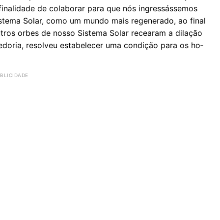
­na­li­dade de co­la­borar para que nós in­gres­sás­semos
Sis­tema Solar, como um mundo mais re­ge­ne­rado, ao final
u­tros orbes de nosso Sis­tema Solar re­ce­aram a di­lação
doria, re­solveu es­ta­be­lecer uma con­dição para os ho­