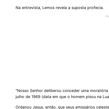
Na entrevista, Lemos revela a suposta profecia.
“Nosso Senhor deliberou con­ceder uma mo­ra­tória de
julho de 1969 (data em que o homem pisou na Lua), 
Or­denou Jesus, então, que seus emis­sá­rios ce­lest