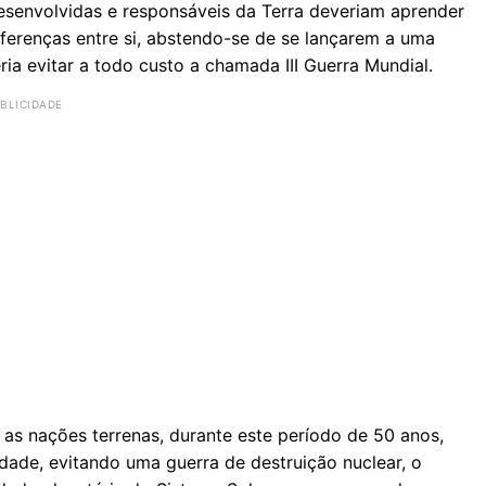
sen­vol­vidas e res­pon­sá­veis da Terra de­ve­riam aprender
i­fe­renças entre si, abs­tendo-se de se lan­çarem a uma
eria evitar a todo custo a cha­mada III Guerra Mun­dial.
 as na­ções ter­renas, du­rante este pe­ríodo de 50 anos,
­dade, evi­tando uma guerra de des­truição nu­clear, o