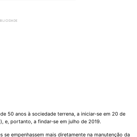
 50 anos à so­ci­e­dade ter­rena, a ini­ciar-se em 20 de
e, por­tanto, a findar-se em julho de 2019.
es se em­pe­nhassem mais di­re­ta­mente na ma­nu­tenção da