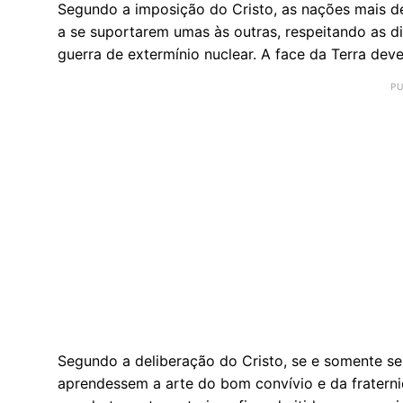
Se­gundo a im­po­sição do Cristo, as na­ções mais de­
a se su­por­tarem umas às ou­tras, res­pei­tando as d
guerra de ex­ter­mínio nu­clear. A face da Terra de­v
Se­gundo a de­li­be­ração do Cristo, se e so­mente se
apren­dessem a arte do bom con­vívio e da fra­ter­ni