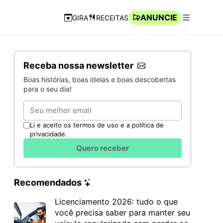
ANUNCIE
GIRA
RECEITAS
Navegação Rápida
Abrir men
Receba nossa newsletter
Boas histórias, boas ideias e boas descobertas
para o seu dia!
Email
Li e aceito os termos de uso e a política de
privacidade.
Quero receber
Recomendados
Licenciamento 2026: tudo o que
você precisa saber para manter seu