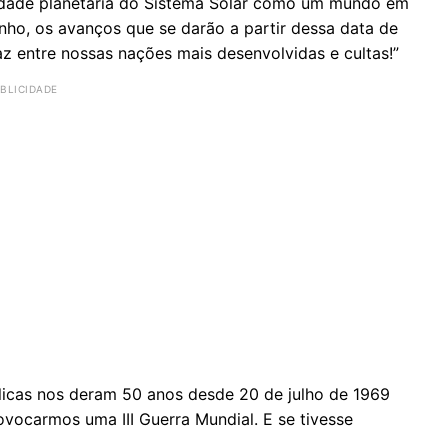
­ni­dade pla­ne­tária do Sis­tema Solar como um mundo em
dinho, os avanços que se darão a partir dessa data de
 entre nossas na­ções mais de­sen­vol­vidas e cultas!”
élicas nos deram 50 anos desde 20 de julho de 1969
ocarmos uma III Guerra Mundial. E se tivesse