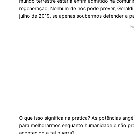
mundo ter­restre es­taria enfim ad­mi­tido na co­mu
re­ge­ne­ração. Ne­nhum de nós pode prever, Ge­ral­
julho de 2019, se apenas sou­bermos de­fender a paz
O que isso significa na prática? As potências ang
para melhorarmos enquanto humanidade e não prov
acontecido a tal guerra?