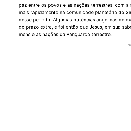
paz entre os povos e as na­ções ter­res­tres, com a fi
mais ra­pi­da­mente na co­mu­ni­dade pla­ne­tária do 
desse pe­ríodo. Al­gumas po­tên­cias an­gé­licas de o
do prazo extra, e foi então que Jesus, em sua sa­be­
mens e as na­ções da van­guarda ter­restre.