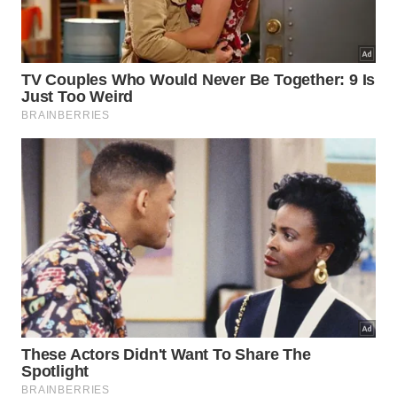
Geladeira vazia, seca
🧽
e ventilada
A limpeza vem antes da porta
entreaberta
Esvazie completamente o aparelho, retire
restos de gelo e lave as partes removíveis.