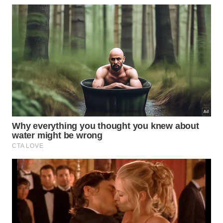
borrachas e
prateleiras
removíveis.
Depois de tudo seco, um recipiente aberto com
bicarbonato pode ficar dentro da geladeira
desligada, absorvendo parte dos odores restantes.
Ele não substitui a ventilação constante, mas atua
como apoio para manter o
interior
mais
neutro
.
Para aplicar sem exagero, faça assim:
misture bicarbonato em pouca água para passar
com pano;
não use pasta grossa em componentes sensíveis;
deixe um pote aberto com bicarbonato no
interior seco;
troque o bicarbonato se a viagem durar muitos
meses.