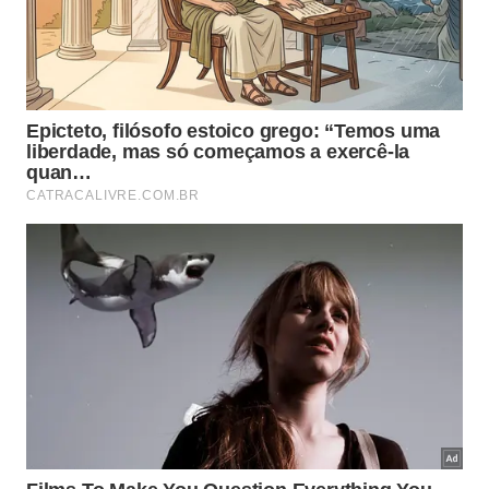
esvazie geladeira e congelador completamente;
lave prateleiras, gavetas e borrachas com
cuidado;
passe pano com bicarbonato diluído no interior;
seque tudo antes de desligar da tomada.