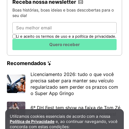
Receba nossa newsletter
Boas histórias, boas ideias e boas descobertas para o
seu dia!
Email
Li e aceito os termos de uso e a política de privacidade.
Quero receber
Recomendados
Licenciamento 2026: tudo o que você
precisa saber para manter seu veículo
regularizado sem perder os prazos com
o Super App Gringo
6º DH Fest tem show na faixa de Tom Zé,
mostra de cinema, teatro e muito mais!
Utilizamos cookies essenciais de acordo com a nossa
Política de Privacidade e Cookies
Política de Privacidade
e, ao continuar navegando, você
concorda com estas condições: