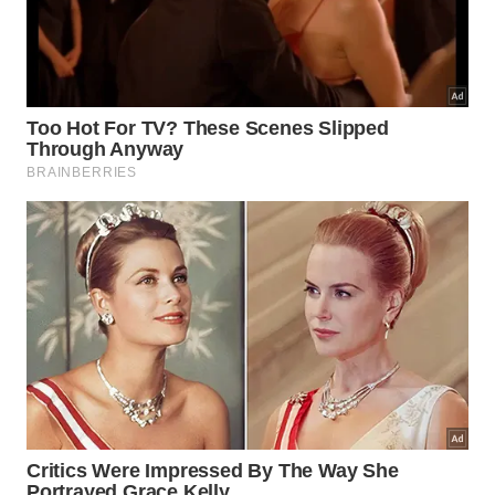
O que fazer ao voltar da viagem?
Quem já viu a dica de
deixar a porta da geladeira
entreaberta quando ela fica desligada
deve
enxergar o cuidado como prevenção simples
durante viagens. O objetivo é evitar
mofo
, odor
persistente e
trabalho
extra na volta.
Ao retornar, confira se não há cheiro forte, manchas
escuras ou umidade acumulada antes de religar. Se
tudo estiver seco e limpo, feche a porta
normalmente, ligue o aparelho e aguarde a
temperatura
estabilizar antes de
reabastecer
.