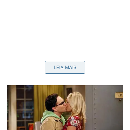
Como preparar a geladeira antes de
LEIA MAIS
desligar?
Antes de desligar, retire todos os alimentos,
inclusive potes abertos, molhos, frutas e gelo
acumulado no congelador. Depois, remova
prateleiras móveis e gavetas para lavar
separadamente, evitando que pequenos
resíduos
fiquem escondidos em
cantos
difíceis internos.