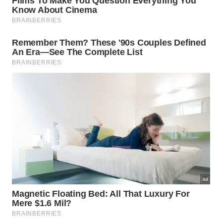
Um refrigerador doméstico usado para conservar
alimentos e bebidas funciona como armário isolado,
com porta feita para manter o frio em seu interior. -
Imagem gerada por IA
Como usar bicarbonato para evitar
cheiro residual?
O bicarbonato ajuda a reduzir odores residuais
depois da limpeza, especialmente quando a
geladeira ficou com cheiro de alimentos fortes. Use
uma solução leve nas superfícies internas,
esfregando com
cuidado
gavetas, laterais,