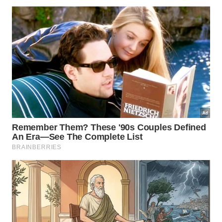
Depois, seque tudo com pano limpo antes
de deixar a fresta de ventilação.
A limpeza interna pode ser feita com pano úmido e
bicarbonato diluído, sem encharcar componentes ou
jogar água diretamente. Em seguida, passe pano
limpo e deixe secar com calma, porque a
secagem
completa define o
resultado
.
Antes de sair, confira esta sequência: