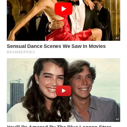
qualidade e a durabilidade das peças. -
Imagem gerada
por IA
A adoção de uma rotina inteligente de lavagem
preserva a maciez natural do algodão por muito
mais tempo. Algumas regras simples garantem que
seu enxoval permaneça sempre cheiroso e
convidativo, conforme indicam as
diretrizes
fundamentais listadas abaixo em
detalhes
.
Utilize vinagre branco para amaciar as fibras
naturalmente.
Evite o excesso de sabão para não enrijecer os
fios.
Seque as peças em local bem ventilado e com
sombra.
Quais são as melhores práticas para
o fim de semana?