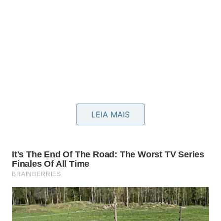
LEIA MAIS
Para complementar os cuidados domésticos na
lavagem de roupas e tecidos delicados, assista às
dicas práticas de higienização demonstradas no
canal
Talita Cavalcante do YouTube
: