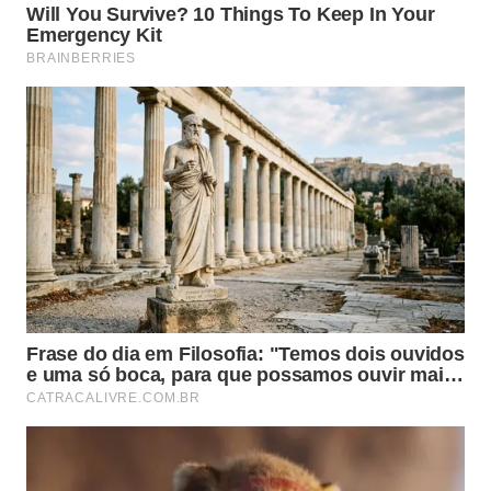
Cuidados essenciais
🧽
com os panos de
prato
Evite a contaminação cruzada
doméstica