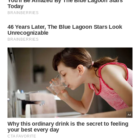
O momento da limpeza pesada requer planejamento
estratégico para otimizar o tempo e economizar
energia elétrica preciosa. Organizar os cestos por
categorias antes de iniciar os ciclos agiliza o
trabalho
doméstico e garante resultados muito mais
satisfatórios
na lavagem.
Adotar esses pequenos cuidados transforma
completamente a conservação das roupas e traz
bem-estar real para o lar. Pequenas mudanças de
hábitos na lavanderia geram grandes impactos
positivos na rotina familiar, promovendo um
ambiente
doméstico sempre seguro, limpo e muito
mais
acolhedor
.