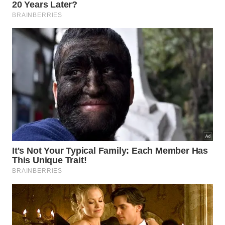
contra resíduos?
As peças corporais necessitam de suavidade
extrema para garantir o conforto ideal após um dia
longo de trabalho. Quando misturadas com panos
gordurosos, elas absorvem detritos minúsculos que
deixam o
tecido
áspero e reduzem
a
capacidade
de
absorção de água.
Pequenos cuidados na lavanderia ajudam a preservar a