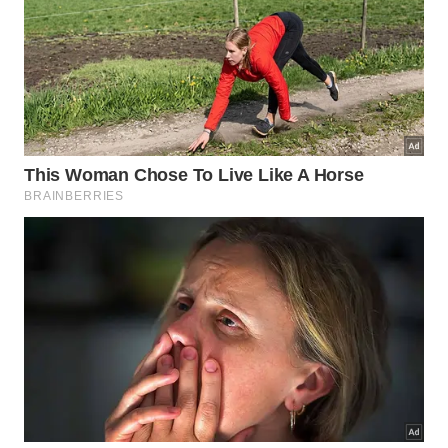
Qual é o impacto real na higiene da
cozinha?
Os tecidos culinários acumulam gorduras e micro-
organismos que exigem cuidados extremos durante
a lavagem regular diária. A
higiene
adequada
desses panos impede a proliferação de doenças e
mantém o ambiente gastronômico seguro para o
preparo dos
alimentos
da família.