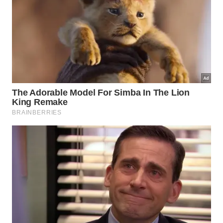
Os panos utilizados na culinária carregam
resíduos orgânicos pesados que servem de
alimento para germes nocivos.
Higienizar essas peças separadamente das
toalhas corporais protege a saúde e garante
um ambiente muito mais protegido.
Muitas pessoas esquecem que a umidade constante
acelera o crescimento de fungos invisíveis nas
superfícies de tecido. Separar as cargas de lavagem
traz benefícios práticos imediatos para a rotina
diária domésticas, conforme demonstram os
pontos
cruciais apresentados a
seguir
.