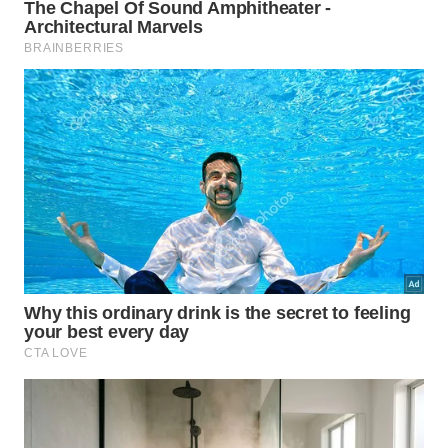
Atenção aos Sinais
⚠️
da Válvula
O aviso sonoro é pura física
O início do movimento da válvula indica o
momento exato para iniciar a contagem do
tempo de cozimento da receita.