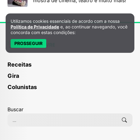
mostra de cinema, teatro e muito mais!
Utilizamos cookies essenciais de acordo com a nossa
Política de Privacidade e Cookies
Política de Privacidade
e, ao continuar navegando, você
concorda com estas condições:
PROSSEGUIR
Receitas
Gira
Colunistas
Buscar