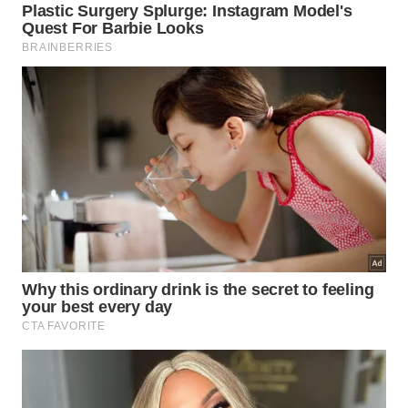
O vapor aprisionado na panela de pressão eleva a
temperatura e acelera o cozimento dos alimentos. –
Imagem gerada por IA
Para evitar acidentes graves e danos estruturais no
equipamento, os fabricantes recomendam respeitar
o limite máximo de volume interno. As regras gerais
de manuseio seguro determinam restrições
específicas para o preenchimento seguro dos
ingredientes conforme os
cuidados
fundamentais
descritos
abaixo
.