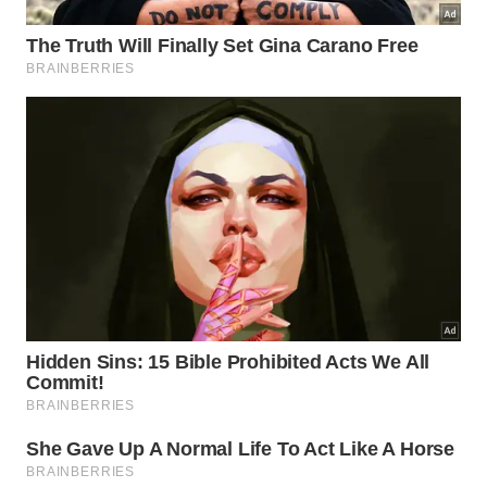
O cozimento de leite condensado em lata exige
paciência e atenção redobrada mesmo após
desligar a chama do fogão. A embalagem metálica
continua retendo imenso calor interno, gerando o
risco de acidentes caso seja aberta antes do
resfriamento
completo desse
alimento
saboroso.