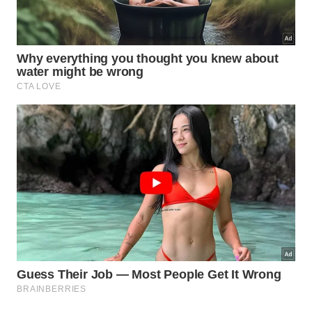
alimentos
, espumas ou excesso de água. Alimentos
que expandem durante o preparo conseguem atingir
a saída superior e bloquear a
liberação
de gases de
forma
perigosa
.