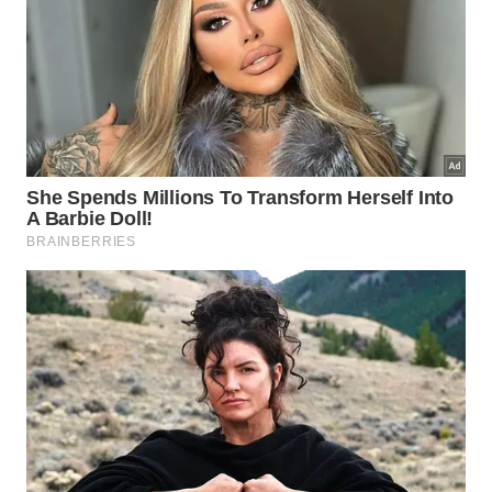
Não ultrapassar o limite de dois terços da
capacidade total máxima da panela.
Limitar o preenchimento até a metade do espaço
para grãos que geram espuma.
Limpar minuciosamente todos os canais de
exaustão após cada utilização do equipamento.
Como manter a segurança e
cozinhar doce de leite?
O anel de borracha posicionado na tampa realiza
um trabalho silencioso, mas absolutamente vital
para conter vazamentos laterais indesejados. Se
essa vedação estiver gasta, seca ou danificada, o
vapor escapará pelas frestas, provocando graves
queimaduras
e impedindo o
funcionamento
adequado.