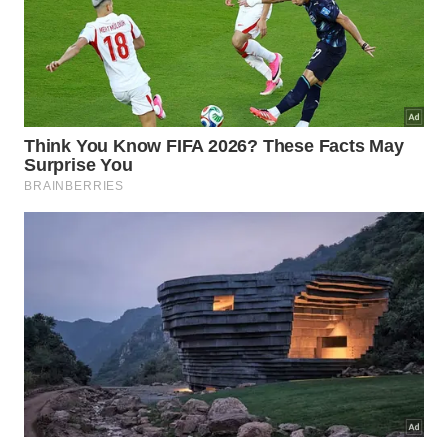
Qual é a real função da válvula na
panela?
Aquele famoso peso que gira e faz barulho atua
controlando a pressão interna do utensílio
doméstico. Esse movimento constante indica que a
panela atingiu sua capacidade de trabalho e
começou a liberar pequenos jatos de
vapor
acumulado de forma
controlada
.