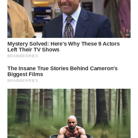
Caso perceba que o peso parou de se mover
durante o aquecimento, adote uma postura de
extrema cautela. Desligue o fogo imediatamente e
jamais tente forçar a abertura da tampa, seguindo
sempre as seguintes
diretrizes
essenciais de
proteção
doméstica.
Desligar a chama imediatamente ao notar
ausência de som ou vapor na válvula.
Aguardar o resfriamento completo de forma
totalmente natural e paciente.
Evitar puxar ou forçar o pino sem necessidade
durante o procedimento.
Quais são os principais perigos do
acúmulo de pressão?
O maior perigo surge quando a saída do ar fica
completamente obstruída por
resíduos de