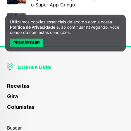
o Super App Gringo
6º DH Fest tem show na faixa de Tom Zé,
Utilizamos cookies essenciais de acordo com a nossa
Política de Privacidade e Cookies
mostra de cinema, teatro e muito mais!
Política de Privacidade
e, ao continuar navegando, você
concorda com estas condições:
PROSSEGUIR
Receitas
Gira
Colunistas
Buscar