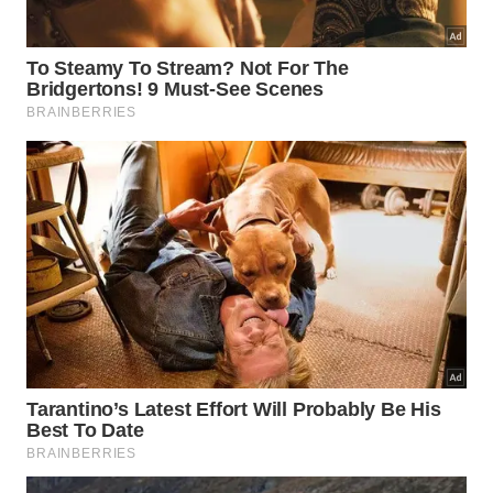
amaciante, ajudando a soltar as fibras e suavizar o
tecido
. Basta colocar as roupas no tambor,
adicionar o sabão de costume e pôr o vinagre
branco no compartimento do amaciante,
escolhendo o ciclo adequado ao tipo de tecido.
Em peças delicadas, como seda, renda, lingerie fina
e malha levinha, o ideal é usar água fria e pouca
quantidade de vinagre, deixando de molho por
poucos minutos. Se o cheiro estiver muito forte,
uma pequena colher de bicarbonato pode reforçar a
limpeza, sempre com cuidado extra em roupas
coloridas.
Como evitar que o cheiro de mofo
volte nas roupas?
Depois de eliminar o cheiro de
mofo
, é essencial