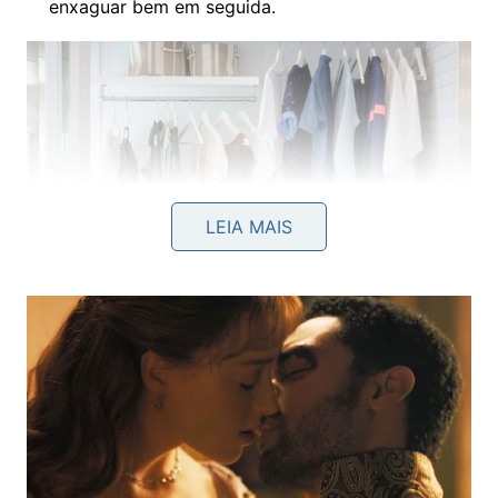
enxaguar bem em seguida.
LEIA MAIS
Roupas com cheiro de mofo têm solução simples com
ingredientes caseiros que neutralizam o odor de forma
eficaz. -
Créditos: depositphotos.com / khongkitwiriyachan
Como usar o vinagre na máquina de
lavar e em roupas delicadas?
Na máquina de lavar, o
vinagre
pode substituir o