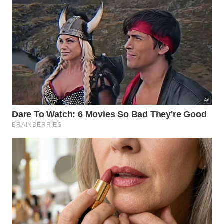
cuidar do ambiente onde as peças ficam guardadas.
Se o guarda-roupa continuar úmido e fechado, o
problema volta rápido, mesmo com lavagens
caprichadas.
Manter portas e gavetas abertas de vez em quando,
evitar guardar roupas úmidas e usar potinhos com
sal grosso, bicarbonato ou carvão vegetal ajuda a
segurar a umidade. Limpar o interior do armário
com pano levemente umedecido em água com
vinagre também contribui para um espaço mais
higienizado, deixando tudo mais arejado e
diminuindo a chance do mofo voltar.