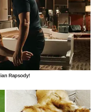
a o ar do quarto, o que pode potencializar o
ele. Quando permanece ligado a noite inteira em
cordar com boca seca, nariz irritado, dor de cabeça ou
rio.