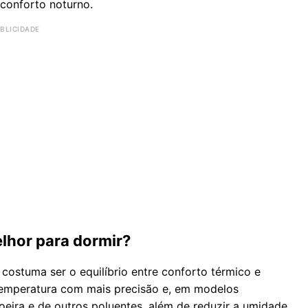
sconforto noturno.
lhor para dormir?
costuma ser o equilíbrio entre conforto térmico e
 temperatura com mais precisão e, em modelos
oeira e de outros poluentes, além de reduzir a umidade