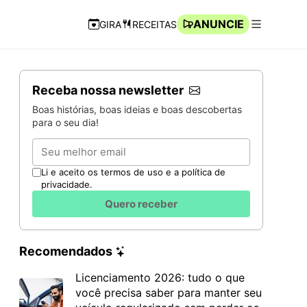
ANUNCIE
GIRA
RECEITAS
Navegação Rápida
Abrir men
Receba nossa newsletter
Boas histórias, boas ideias e boas descobertas
para o seu dia!
Email
Li e aceito os termos de uso e a política de
privacidade.
Quero receber
Recomendados
Licenciamento 2026: tudo o que
você precisa saber para manter seu