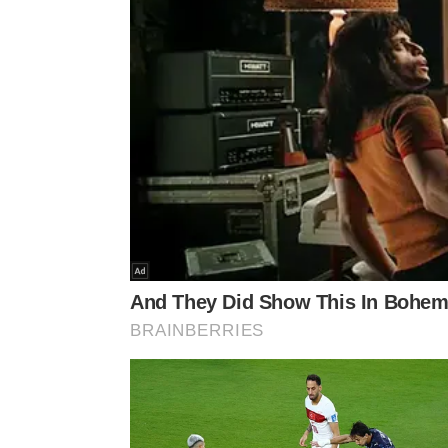
Porém, o ar-condicionado resfria e também ressec
ressecamento da mucosa nasal, da garganta e da p
temperaturas muito baixas, aumenta a chance de a
sensação de choque térmico ao sair do ambiente f