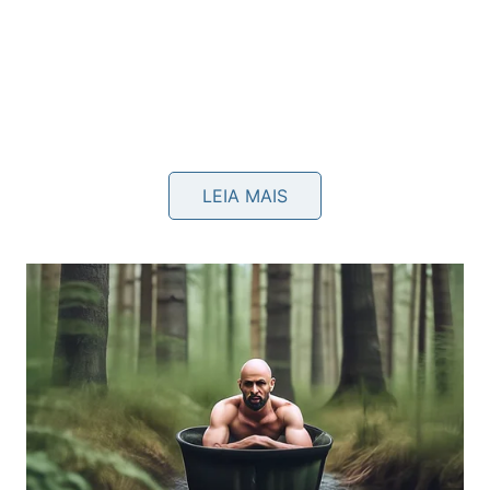
LEIA MAIS
Abaixo um
vídeo do canal
Astro Elias
no YouTube
,
onde ele detalha as cores primárias, secundárias e
íntimas para cada um dos 12 signos.