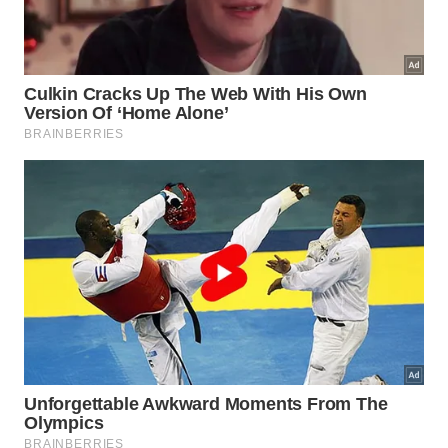
Você vai notar que alguns signos receberam cores
inusitadas, como o Preto para Leão ou o Violeta para Touro
e Aquário
Imagem gerada por inteligência artificial
O significado oculto das escolhas
Você vai notar que alguns signos receberam cores
inusitadas, como o Preto para Leão ou o Violeta