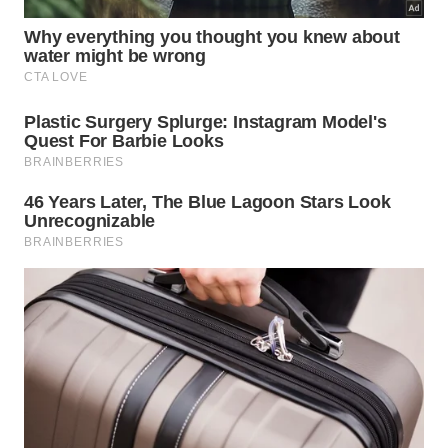
As cores ideais para cada signo em
2026
Para te ajudar a escolher o look da virada,
organizamos as recomendações astrológicas
principais. A “Cor Principal” é ideal para a roupa de
destaque (vestidos, camisas), enquanto a “Cor
Íntima” foca na energia que você quer magnetizar
internamente, como paixão ou estabilidade.