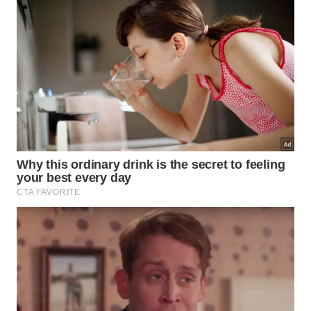
Vermelho
Preto (Reset
Leão
Bordô
energético)
Virgem
Amarelo
Violeta
Libra
Prata
Creme ou Nude
Amarelo ou
Escorpião
Prata
Dourado
Sagitário
Rosa
Rosa
Capricórnio
Laranja
Nude ou Bege
Aquário
Violeta
Violeta
Verde
Peixes
Vermelho
Limão/Neon