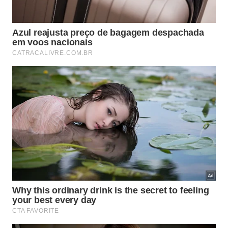
Signo
Cor Principal
Cor Íntima
Azul
Laranja ou
Áries
(Saúde/Cura)
Dourado
Touro
Nude/Bege
Violeta
Gêmeos
Prata
Rosa
Câncer
Laranja
Azul