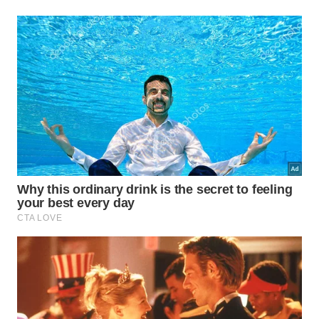
para Touro e Aquário. O preto, muitas vezes temido
no Réveillon, entra aqui como um poderoso
neutralizador de energias e um “reset” para quem
quer proteção absoluta. Já o violeta e o azul
surgem forte para trazer transmutação e saúde
mental em um ano que será acelerado.
Sinta-se livre para combinar essas cores nos
acessórios, esmaltes ou na maquiagem. O universo
não exige rigidez, mas sim intenção. Ao vestir a cor
do seu signo, você está sinalizando para o cosmos
que está pronto para assumir o protagonismo do
seu Ano 1 com total consciência.