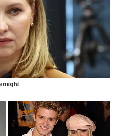
, onde ela mostra um ritual simples de cartas para saber
s do passado podem se repetir em minha
 atenta? 🎁Qual conselho da
orosa no próximo ano?