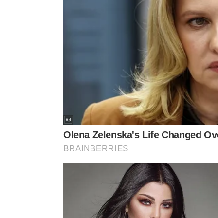
Abaixo um
vídeo do canal Tarot Brenda no TikTok
o que 2026 reserva.
@tarotbrenda
Perguntas bônus 👇 🎁Quais padrõe
vida amorosa que preciso ficar mais
espiritualidade para minha vida am