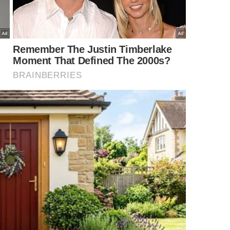
l
uanto pensa na sua intenção para o ano novo. Não
e é sentir que as energias estão bem misturadas antes
idual de forma organizada:
squerda e junte-os novamente na ordem que preferir.
e escolha três delas de forma intuitiva, sem pensar
servando primeiro as imagens e depois buscando o