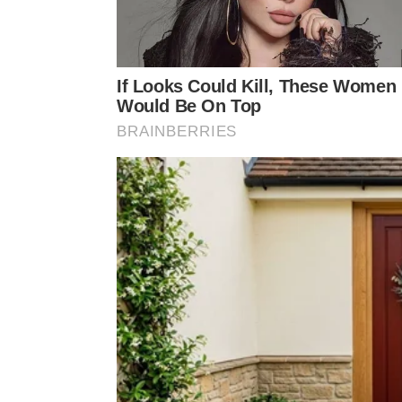
♬ som original – Tarotbrenda
Passo a passo para fazer o seu ritua
Com o baralho em mãos, embaralhe as cartas enq
existe um jeito certo de mexer nelas, o important
de fazer a escolha definitiva das peças.
Siga estas etapas para realizar a sua leitura indiv
Corte o baralho em três montes usando a mão e
Espalhe as cartas na mesa em formato de leque 
demais.
Coloque-as lado a lado e vire uma por uma, ob
significado de cada arcano.