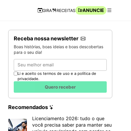
ANUNCIE
GIRA
RECEITAS
Navegação Rápida
Abrir men
Receba nossa newsletter
Boas histórias, boas ideias e boas descobertas
para o seu dia!
Email
Li e aceito os termos de uso e a política de
privacidade.
Quero receber
Recomendados
Licenciamento 2026: tudo o que
você precisa saber para manter seu