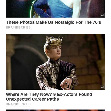
Mantenha a base cerâmica sempre limpa e livre
de resíduos de gordura ou água.
Execute passagens suaves e lineares em toda a
extensão do metal disponível.
Verifique a evolução do corte testando a lâmina
em uma superfície macia.
A constância nessas etapas básicas garante que o
desempenho do metal se mantenha estável mesmo
após o uso prolongado durante o evento. Pequenos
ajustes feitos com regularidade são muito mais
eficazes do que grandes intervenções esporádicas
que podem comprometer a estrutura original da sua
peça predileta.
Como garantir a durabilidade do fio
sem uma chaira?