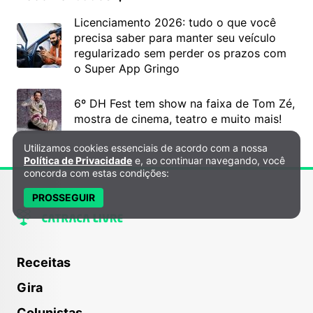
Licenciamento 2026: tudo o que você
precisa saber para manter seu veículo
regularizado sem perder os prazos com
o Super App Gringo
6º DH Fest tem show na faixa de Tom Zé,
mostra de cinema, teatro e muito mais!
Utilizamos cookies essenciais de acordo com a nossa
Política de Privacidade e Cookies
Política de Privacidade
e, ao continuar navegando, você
concorda com estas condições:
PROSSEGUIR
Receitas
Gira
Colunistas