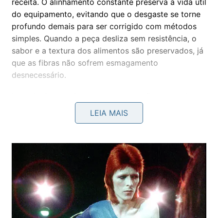
receita. O alinhamento constante preserva a vida útil
do equipamento, evitando que o desgaste se torne
profundo demais para ser corrigido com métodos
simples. Quando a peça desliza sem resistência, o
sabor e a textura dos alimentos são preservados, já
que as fibras não sofrem esmagamento
desnecessário.
Investir alguns minutos na manutenção preventiva
antes de iniciar o serviço garante uma experiência
LEIA MAIS
muito mais fluida e prazerosa para quem está no
comando. A confiança de ter um equipamento que
responde prontamente aos seus comandos eleva o
nível de qualquer apresentação culinária realizada
em ambiente doméstico. Para obter os melhores
resultados possíveis com esse método prático, é
importante seguir algumas recomendações básicas
de manuseio técnico: