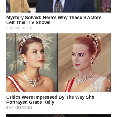
Transforme objetos comuns em ferramentas de precisão e
mantenha suas lâminas sempre impecáveis.
Imagem gerada por inteligência artificial
Ao finalizar o processo de manutenção e seguir as
dicas de armazenamento, você notará uma
diferença brutal na performance das suas
ferramentas de corte. A dedicação aos pequenos
detalhes é o que separa um cozinheiro comum de
um verdadeiro mestre na arte de preparar e servir
com perfeição absoluta em todos os momentos.