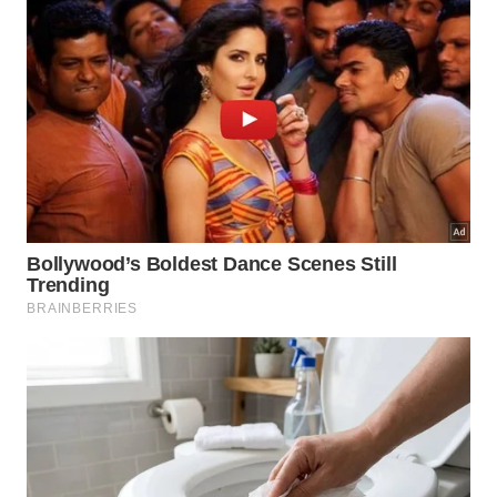
A ausência de equipamentos profissionais não deve
ser um impedimento para quem busca excelência no
momento de servir seus amigos e familiares. A
substituição por materiais alternativos exige apenas
um olhar atento sobre as propriedades físicas dos
objetos que nos cercam diariamente. Ao entender
como o aço interage com diferentes texturas, você
se torna capaz de improvisar soluções inteligentes
que mantêm a qualidade do serviço em qualquer
situação.
Além do uso da cerâmica
, o armazenamento correto
das peças é o fator que mais influencia na
permanência do gume por longos períodos de
tempo. Guardar as ferramentas de forma isolada
evita colisões que criam dentes microscópicos,
prejudicando a fluidez do movimento durante o
corte das peças mais suculentas. Algumas práticas