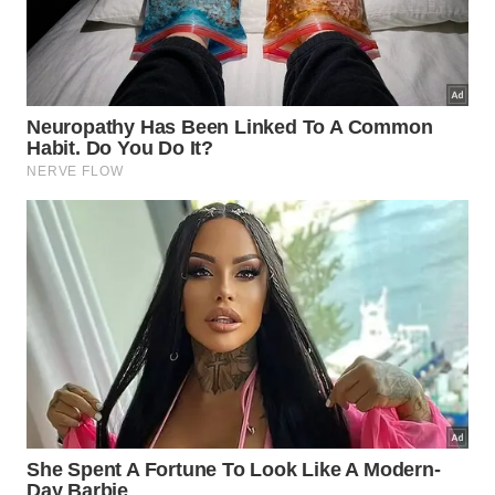
De forma geral, a preparação segue uma proporção
aproximada e fácil de reproduzir em casa:
500 ml de vinagre branco
de uso culinário;
2 colheres de sopa de sal
de cozinha comum;
2 colheres de chá de detergente
neutro;
1 frasco borrifador
limpo para aplicação.
O vinagre e o sal devem ser misturados até
completa dissolução, com o detergente adicionado
em seguida. A solução é aplicada diretamente sobre
as folhas, em dia seco e ensolarado, para evitar
diluição pela chuva e favorecer a dessecação
rápida, tornando a remoção manual posterior bem
menos trabalhosa.