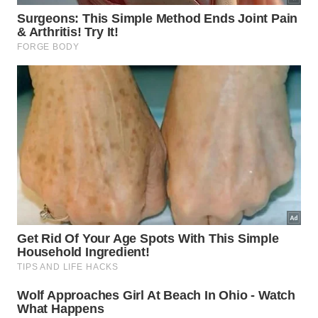
É recomendável testar primeiro em uma pequena
área, especialmente em pisos delicados ou claros,
para verificar se há manchas ou resíduos. Também
vale manter animais de estimação afastados
durante a aplicação e até a secagem completa das
superfícies, reduzindo qualquer contato acidental
com o produto úmido.
O herbicida natural substitui