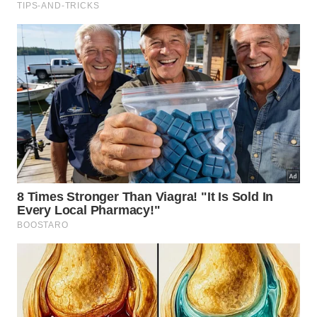
totalmente os produtos químicos?
Em muitos jardins, a mistura de vinagre, sal e
detergente funciona bem em ervas daninhas
superficiais, mas não resolve sozinha raízes muito
profundas ou solos compactados, que podem
favorecer a rebrota. Nesses casos, o ideal é
combinar o uso pontual da solução com capina
manual e melhorias no rejunte, criando um manejo
contínuo das frestas.
Alguns jardineiros relatam bons resultados ao
integrar varreduras frequentes, reposição de areia
entre blocos e uso moderado do herbicida natural
apenas em períodos de maior infestação. Com essa
estratégia, pátios e caminhos tendem a permanecer
mais limpos ao longo do ano, reduzindo a
necessidade de produtos agressivos sem abrir mão