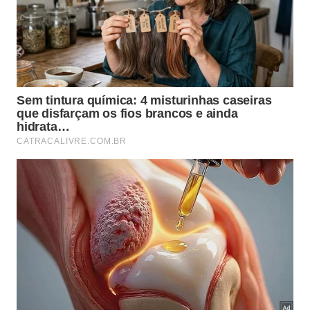
O herbicida natural virou alternativa popular para controlar
o mato entre pisos. Os resultados chamam atenção de
quem cuida do quintal. -
Imagem gerada por inteligência
artificial
Como aplicar o herbicida natural
com segurança e bons resultados?
Mesmo preparado com itens domésticos, esse tipo
de mistura exige cuidado, pois o sal pode acumular-
se no solo e o vinagre pode aumentar a acidez
local, afetando raízes próximas. Por isso, o uso é
mais indicado em lajotas, pedras, blocos
intertravados e rachaduras de concreto, onde há
pouco
solo
exposto.