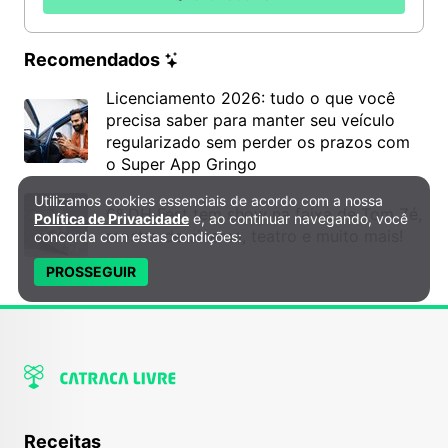
Recomendados
Licenciamento 2026: tudo o que você
precisa saber para manter seu veículo
regularizado sem perder os prazos com
o Super App Gringo
Utilizamos cookies essenciais de acordo com a nossa
Política de Privacidade e Cookies
6º DH Fest tem show na faixa de Tom Zé,
Política de Privacidade
e, ao continuar navegando, você
mostra de cinema, teatro e muito mais!
concorda com estas condições:
PROSSEGUIR
Receitas