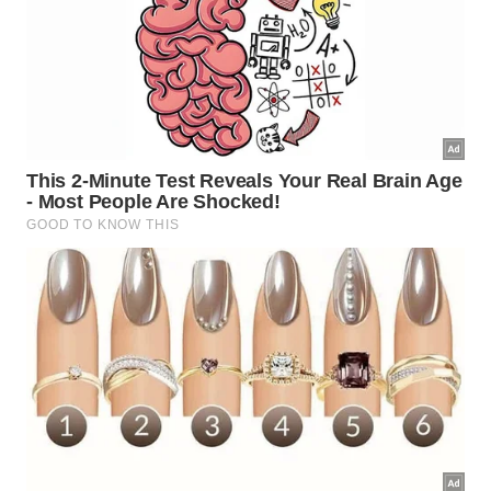
A escolha da vegetação correta transforma a entrada
de qualquer residência de forma marcante. -
Imagem
gerada por IA
Como manter os canteiros
ensolarados produtivos?
Áreas abertas demandam uma camada de
cobertura morta para reter a umidade e proteger a
vida microbiana do solo. Folhas secas funcionam
como isolante térmico eficiente, impedindo o
aquecimento excessivo que prejudica o
sistema
radicular e interrompe a absorção de
nutrientes
essenciais.
Com essa proteção estruturada, a fertilização de
verão gera efeitos muito mais rápidos e visíveis na
paisagem. O resultado direto será um jardim repleto
de cores vibrantes, coroando de forma