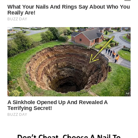
esplendorosa todo o seu
esforço
contínuo na rotina
de
manutenção
ecológica.