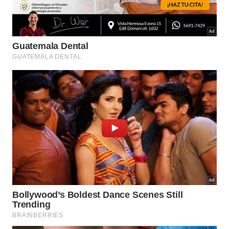
Como aplicar a farinha de osso de
forma correta?
Sendo uma fonte orgânica muito rica em fósforo,
esse insumo é perfeito para a manutenção de
espécies floríferas. A aplicação deve ser feita
diretamente na terra, sem tocar as folhas, para que
a
absorção
dos minerais ocorra de forma gradual e