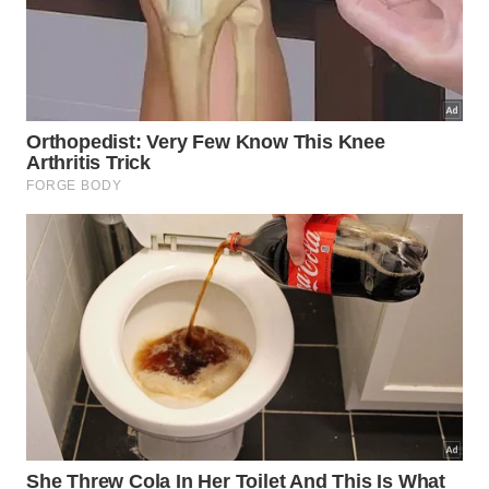
Proteger os recipientes nos horários de pico do
calor ajuda a preservar as folhas e botões em
formação. Criar pequenas barreiras de sombra ou
agrupar os vasos na varanda melhora o microclima,
proporcionando o
ambiente
perfeito para o
desenvolvimento da sua
coleção
botânica.