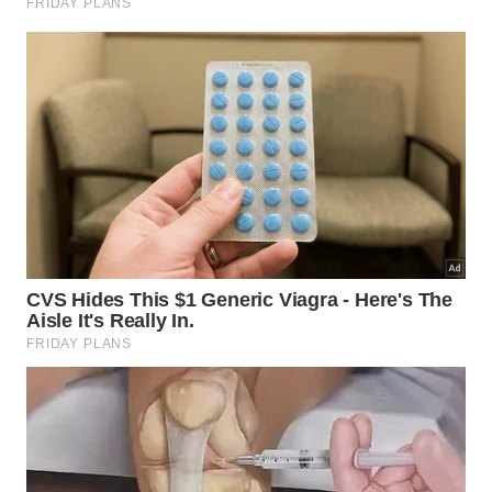
Incorpore levemente o adubo na
2
camada superficial da terra;
Regue abundantemente logo em
3
seguida para ativar os minerais.
Quais os cuidados com os vasos na
varanda no verão?
As plantas cultivadas em recipientes sofrem com a
evaporação rápida da água devido à exposição
solar direta. O monitoramento diário da umidade
impede o estresse severo, permitindo que as raízes
retenham nutrientes e mantenham a
hidratação
necessária para sustentar a
abertura
de novas
flores.