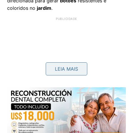
direcionada para gerar
botões
resistentes e
coloridos no
jardim
.
LEIA MAIS
Abaixo, um vídeo do
canal Spagnhol Plantas no
YouTube
que aprofunda os pontos discutidos neste
tema: