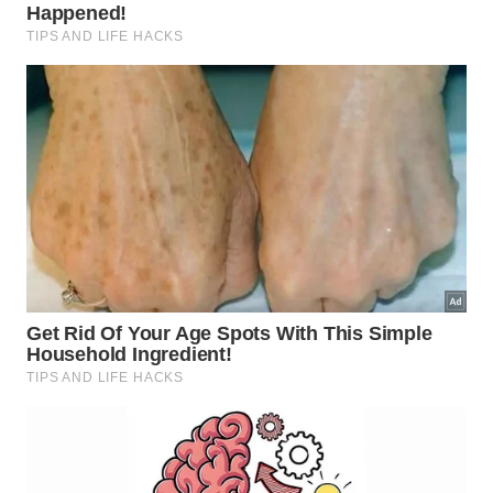
Considere adotar as seguintes práticas
recomendadas para proteger seus cultivos:
Regar sempre no início da manhã ou final da
tarde;
Utilizar pratos com pedriscos úmidos sob os
vasos;
Verificar a drenagem do solo para evitar acúmulo
prejudicial.