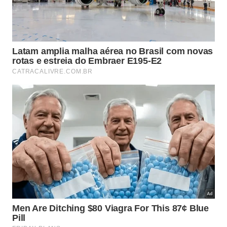
emissão de brotos, convertendo o seu
cultivo
caseiro em um verdadeiro sucesso de
produtividade
.
Nutrição para Floração
Cuidados básicos
Siga estes passos fundamentais para aplicar
o insumo:
Espalhe o produto ao redor do caule
1
da planta;