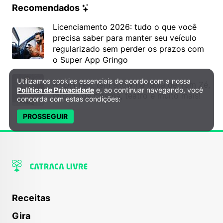
Recomendados
Licenciamento 2026: tudo o que você
precisa saber para manter seu veículo
regularizado sem perder os prazos com
o Super App Gringo
Utilizamos cookies essenciais de acordo com a nossa
Política de Privacidade e Cookies
6º DH Fest tem show na faixa de Tom Zé,
Política de Privacidade
e, ao continuar navegando, você
mostra de cinema, teatro e muito mais!
concorda com estas condições:
PROSSEGUIR
Receitas
Gira