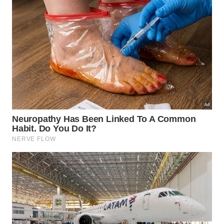
traga ótimos
resultados
.
Incorporar o adubo ao solo através de leve
escarificação potencializa a atividade biológica
benéfica perto das raízes. Esse processo simples
garante que os componentes fiquem disponíveis na