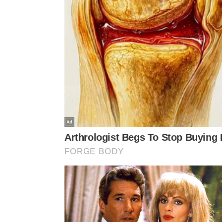
Por isso, “Pés, para que os quero se tenho asas p
A frase conversa com quem perdeu ritmo
, saúde,
de continuar produzindo sentido.