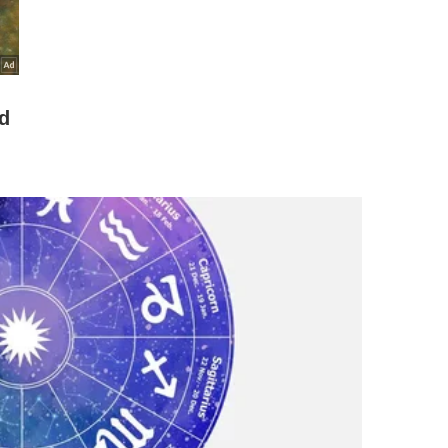
em um período de sofrimento físico intenso e perda de mobilidade.
-
Imagem gerada por IA
as de bloqueio?
 pede heroísmo. Ela lembra que a saída nem sempre
por escrever uma página, lavar o rosto, responder uma
minutos.
a que ainda esteja ao seu alcance.
está preso na cabeça.
inal antes de cobrar desempenho.
nso de abandono completo.