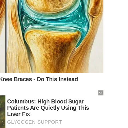
ara voar?” virou símbolo de
resiliência
em tantos países.
 confiança ou direção, mas ainda encontra alguma forma