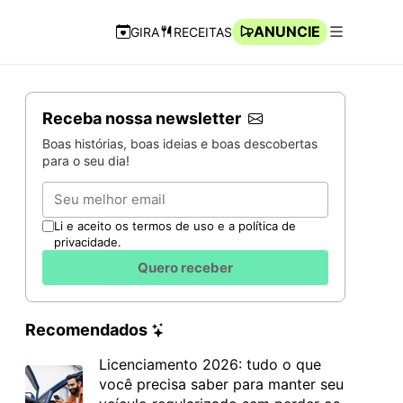
ANUNCIE
GIRA
RECEITAS
Navegação Rápida
Abrir men
Receba nossa newsletter
Boas histórias, boas ideias e boas descobertas
para o seu dia!
Email
Li e aceito os termos de uso e a política de
privacidade.
Quero receber
Recomendados
Licenciamento 2026: tudo o que
você precisa saber para manter seu