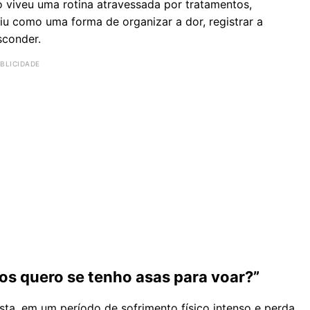
o viveu uma rotina atravessada por tratamentos,
giu como uma forma de organizar a dor, registrar a
sconder.
 os quero se tenho asas para voar?”
ista, em um período de sofrimento físico intenso e perda