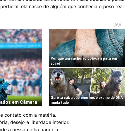
perficial; ela nasce de alguém que conhecia o peso real
 e contato com a matéria.
a, desejo e liberdade interior.
de a pessoa olha para ela.