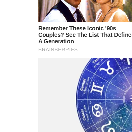
A frase aparece ligada aos escritos íntimos da artista, 
Como esse pensamento ajuda em di
Nos dias de bloqueio, a frase de Frida Kahlo não
começa por uma grande virada. Às vezes, começa 
mensagem antiga ou voltar a uma tarefa por dez 
Quando falta energia, escolha uma ação pequen
Quando faltar clareza, registre em papel o que 
Quando faltar motivação, volte ao motivo orig
Quando o corpo pedir pausa, diferencie desca