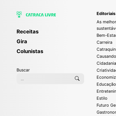
Editoriais
As melhor
sustentáv
Receitas
Bem-Esta
Gira
Carreira
Catraqui
Colunistas
Causand
Cidadani
Buscar
Criativid
Economi
Educaçã
Entreten
Estilo
Futuro G
Gastrono