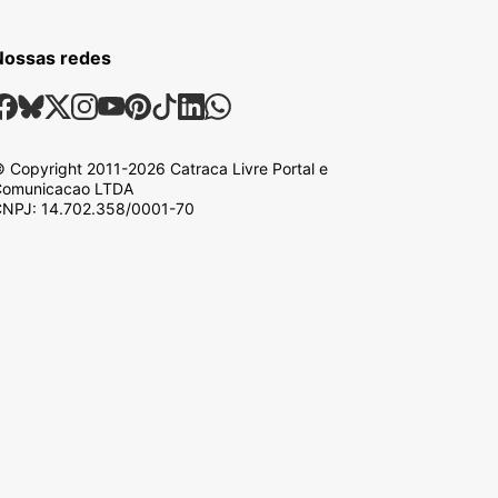
Nossas redes
ossas Redes Sociais
Facebook
Bsky
X
Instagram
Youtube
Pinterest
Tiktok
Linkedin
Whatsapp
 Copyright
2011-2026
Catraca Livre Portal e
omunicacao LTDA
NPJ: 14.702.358/0001-70