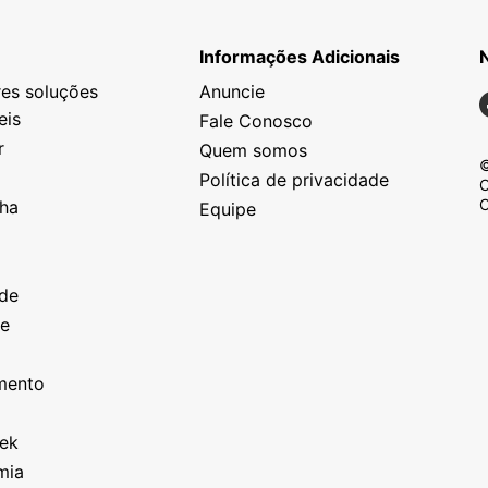
Informações Adicionais
es soluções
Anuncie
N
eis
Fale Conosco
r
Quem somos
©
Política de privacidade
C
C
nha
Equipe
o
a
ade
ze
o
imento
eek
mia