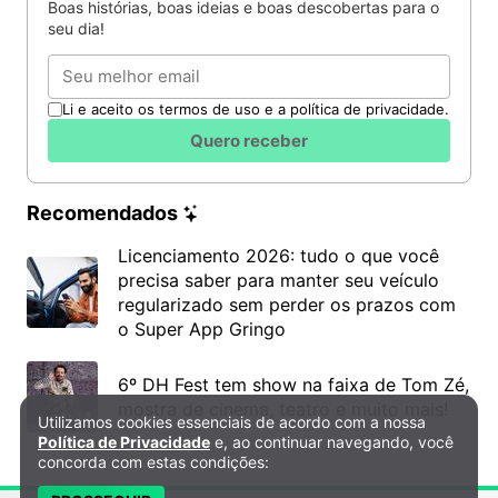
Boas histórias, boas ideias e boas descobertas para o
seu dia!
Email
Li e aceito os termos de uso e a política de privacidade.
Quero receber
Recomendados
Licenciamento 2026: tudo o que você
precisa saber para manter seu veículo
regularizado sem perder os prazos com
o Super App Gringo
6º DH Fest tem show na faixa de Tom Zé,
mostra de cinema, teatro e muito mais!
Utilizamos cookies essenciais de acordo com a nossa
Política de Privacidade e Cookies
Política de Privacidade
e, ao continuar navegando, você
concorda com estas condições: