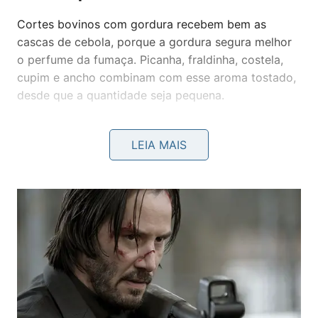
Cortes bovinos com gordura recebem bem as
cascas de cebola, porque a gordura segura melhor
o perfume da fumaça. Picanha, fraldinha, costela,
cupim e ancho combinam com esse aroma tostado,
desde que a quantidade seja pequena.
Frango também funciona, principalmente asa, coxa
e sobrecoxa com pele. Em linguiças, as cascas
LEIA MAIS
reforçam o cheiro de defumado e cebola assada,
mas devem entrar por pouco tempo para não cobrir
o tempero da própria carne.