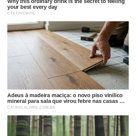
Como combinar cascas de cebola
com outros ingredientes?
As cascas de cebola podem ser usadas junto com
ervas e cascas de outros vegetais para criar uma
fumaça mais complexa. O ideal é pensar em
camadas: cebola traz dulçor tostado, ervas trazem
perfume verde e madeira própria para churrasco
traz corpo defumado.
Algumas combinações funcionam bem sem pesar no
sabor:
Cascas de cebola com alecrim para cortes
bovinos mais gordurosos.
Cascas de cebola com alho inteiro para frango e
linguiça.
Cascas de cebola com tomilho para carne suína.