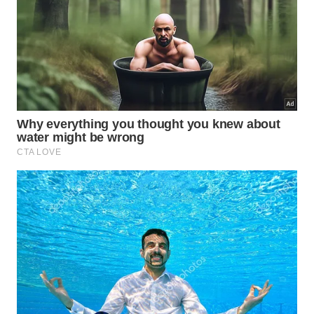
Cascas de cebola com lascas pequenas de
madeira frutífera para uma fumaça mais suave.
O que observar para não deixar
gosto queimado?
Cascas de cebola queimam em poucos segundos
quando caem no centro mais quente da brasa. Por
isso, o melhor uso é em pequenas porções, de
preferência nas laterais do carvão, onde o calor
ainda libera aroma sem transformar tudo em cinza
amarga de imediato.
O resultado mais equilibrado vem de uma mão
pequena de cascas secas, brasa estável e poucos
minutos de fumaça. Em cortes com gordura, frango
com pele e linguiças, esse cuidado entrega cheiro
de cebola tostada na grelha sem tirar da carne o