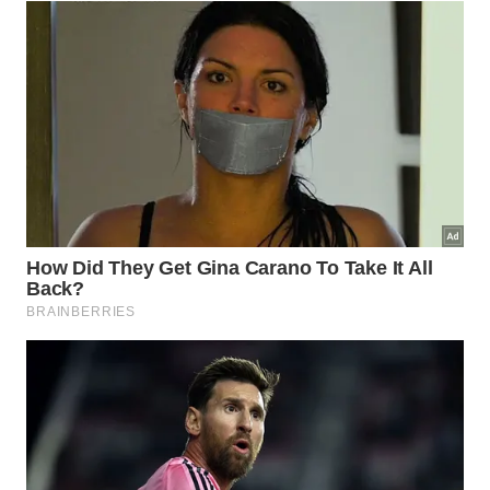
Utilize vinagre branco para eliminar manchas de
calcário e devolver o brilho ao box de vidro. – Imagem
gerada por IA
Quais cuidados são necessários com
o ácido acético?
Embora seja um produto natural, a substância ácida
exige moderação para evitar danos em superfícies
sensíveis como mármores e granitos. O contato
contínuo pode corroer esses materiais porosos,
sendo fundamental aplicar o líquido restritamente
nas áreas de
vidro
ou metal
resistente
.
Garantir a ventilação adequada abrindo janelas e
portas durante o procedimento evita o incômodo
com o odor forte característico. Dessa forma, a