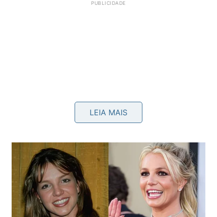
LEIA MAIS
A aplicação direta do líquido puro ou diluído em
borrifadores tornou-se uma tradição popular
transmitida entre gerações. Essa escolha inteligente
demonstra como soluções econômicas substituem
perfeitamente os produtos químicos industriais
pesados, promovendo uma limpeza eficiente e