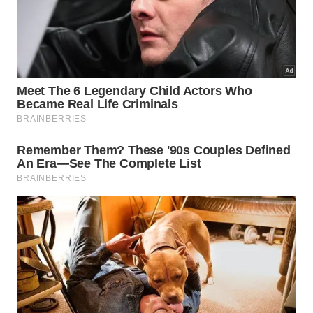
Borrifador plástico de tamanho
2
comum;
Pano de microfibra totalmente macio.
3
Como fazer o acabamento perfeito
com pano de microfibra?
A etapa final do processo exige o uso de um tecido
adequado que não solte fiapos na superfície limpa.
O pano feito de microfibra seca a área
perfeitamente, removendo qualquer resquício da
umidade e do produto sem deixar
linhas
ou marcas
indesejadas
.
Movimentos circulares e firmes ajudam a polir o
vidro, resultando em um brilho espetacular e
duradouro após a higienização. Essa finalização