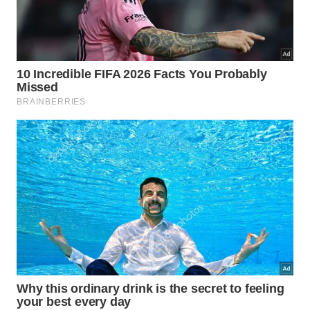
manutenção do lar ocorre de maneira totalmente
segura, econômica e altamente eficaz,
transformando a rotina de
cuidados
com o seu
banheiro
.