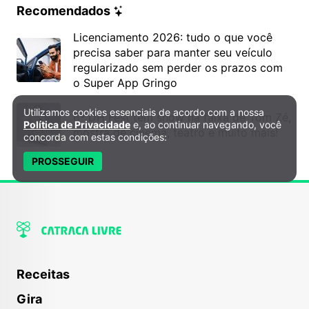
Recomendados
Licenciamento 2026: tudo o que você
precisa saber para manter seu veículo
regularizado sem perder os prazos com
o Super App Gringo
Utilizamos cookies essenciais de acordo com a nossa
Política de Privacidade e Cookies
6º DH Fest tem show na faixa de Tom Zé,
Política de Privacidade
e, ao continuar navegando, você
mostra de cinema, teatro e muito mais!
concorda com estas condições:
PROSSEGUIR
Receitas
Gira