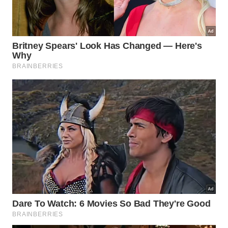
ecologicamente correta no
ambiente
.
Abaixo, um vídeo do
canal A DICA DO DIA COM
FLÁVIA FERRARI no YouTube
que aprofunda os
pontos discutidos neste tema: