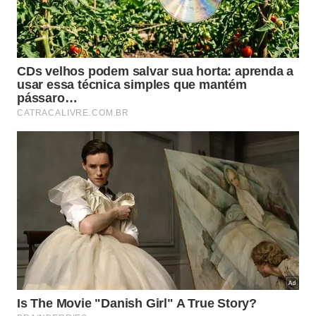
A esfregação deve ser feita com materiais macios
para evitar riscos permanentes na estrutura
protetora do seu banheiro. Adotar essa rotina
simples previne o surgimento de crostas
esbranquiçadas difíceis, garantindo superfícies
sempre totalmente cristalinas e uma aparência
renovada com pouquíssimo
esforço
.