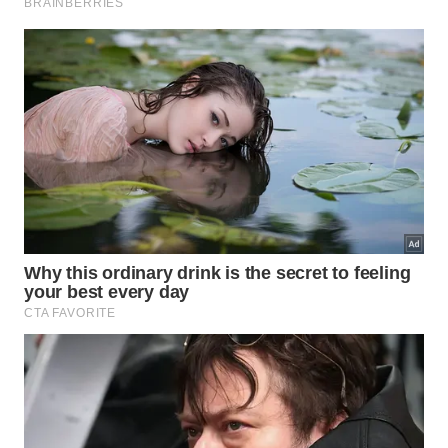
Kit Essencial de Limpeza
Itens indispensáveis
Separe estes materiais básicos antes de
começar o procedimento prático no
banheiro:
Vinagre branco de álcool puro;
1