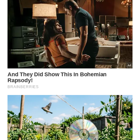
Qual é o melhor método para
remover o sarro e o calcário?
Para combater o acúmulo mineral severo, o ideal é
espalhar o líquido diretamente sobre a área afetada
utilizando um borrifador prático. Deixar a solução
agir por alguns minutos amolece o calcário pesado,
facilitando o trabalho de remoção
posterior
sem
desgastar o
vidro
.