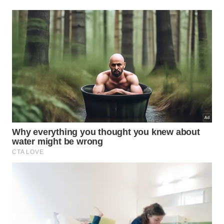
entrada e acompanhar o momento com mais
leveza
e
presença
.
Na prática, essa leitura pode aparecer assim:
Começar pela menor parte executável, sem exigir
desempenho ideal logo no início.
Retirar excessos do ambiente para que a tarefa
encontre menos resistência.
Trocar pressão por repetição, tornando o avanço
mais sustentável.
Observar o momento certo de continuar, pausar e
retomar, sem romper o ritmo.