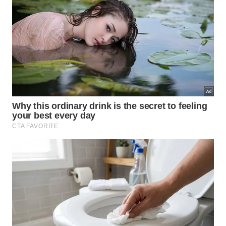
No Tao Te Ching, wu wei não significa
desistência. A ideia central é agir sem
violência contra o curso das coisas, evitando
impor força onde a medida, a simplicidade e
o tempo podem fazer melhor.
Para quem procrastina, isso muda o foco:
não esperar um estado perfeito, mas entrar
na tarefa de modo compatível com o
momento, diminuindo a resistência e
preservando continuidade.