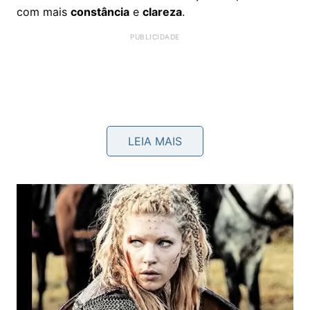
com mais
constância
e
clareza
.
LEIA MAIS
Como o wu wei ajuda a vencer a
procrastinação?
No texto associado a Lao Zi, o wu wei aparece