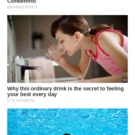
Em metas pessoais, isso vale para hábitos, estudos,
projetos e reorganizações de vida que fracassam
quando começam grandes demais. A sabedoria
atribuída ao Velho Mestre convida a trocar
grandiosidade por adequação, fazendo do avanço
um exercício de
modéstia
e
equilíbrio
.
Alguns desdobramentos dessa escolha ficam mais