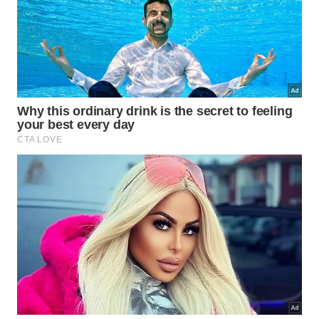
visíveis:
Metas menores costumam ser mais fáceis de
repetir e menos fáceis de abandonar.
A humildade reduz a necessidade de provar algo
imediatamente.
A simplicidade ajuda a perceber o que realmente
move a mudança.
O equilíbrio evita tanto a estagnação quanto a
aceleração destrutiva.
Como levar esse ensinamento para a
vida diária?
Esse raciocínio fica ainda mais claro quando se
observa como a imagem de Lao Tsé continua
associada ao
fluxo natural das coisas
. Aplicado ao
presente, o ensinamento sugere escolher uma tarefa