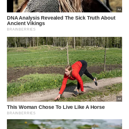
como ideia central e literalmente pode ser lido
como “não ação”, “não impor” ou atuação
espontânea. A proposta não é paralisia, mas reduzir
atrito, excesso e vontade de forçar cada etapa com
rigidez
e
ansiedade
.
🌿
Wu wei no cotidiano
Menos imposição, mais
adequação