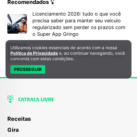
Recomendados
Licenciamento 2026: tudo o que você
precisa saber para manter seu veículo
regularizado sem perder os prazos com
o Super App Gringo
Utilizamos cookies essenciais de acordo com a nossa
Política de Privacidade e Cookies
6º DH Fest tem show na faixa de Tom Zé,
Política de Privacidade
e, ao continuar navegando, você
mostra de cinema, teatro e muito mais!
concorda com estas condições:
PROSSEGUIR
Receitas
Gira