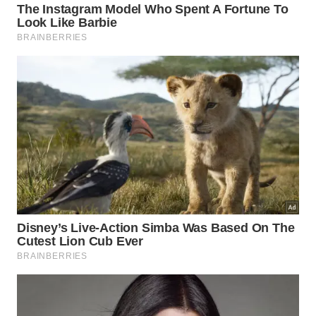
pequena, repetível e honesta, sustentada por
disciplina
e
paciência
.
No fim, a jornada de mil quilômetros permanece
atual porque une começo humilde, atenção ao
tempo e fidelidade ao caminho. Sem culto à pressa,
a lição atribuída a Lao Zi lembra que toda mudança
duradoura nasce de
passos
e
persistência
.