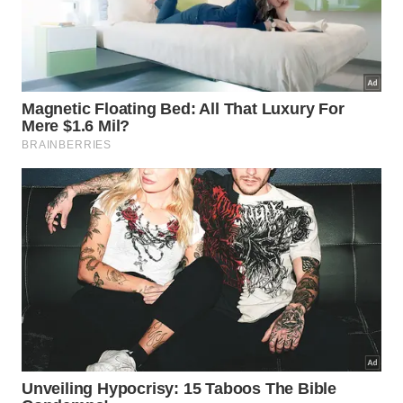
A lógica do Tao Te Ching não glorifica impulso cego,
mas um começo que respeita medida, contexto e
continuidade -
Imagem gerada por IA
Por que simplicidade e humildade
tornam metas mais sustentáveis?
Ao explicar o wu wei, o próprio verbete destaca a
relação com simplicidade, humildade e harmonia
com o Tao. Esse trio continua atual porque combate
a ambição que se torna ruído, devolvendo foco ao
que é essencial, concreto e verdadeiramente
necessário
e
possível
.