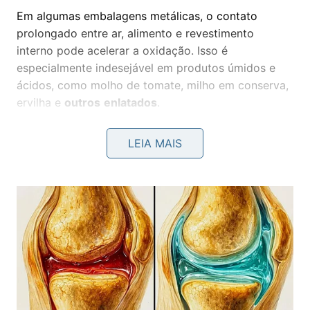
Em algumas embalagens metálicas, o contato
prolongado entre ar, alimento e revestimento
interno pode acelerar a oxidação. Isso é
especialmente indesejável em produtos úmidos e
ácidos, como molho de tomate, milho em conserva,
ervilha e
outros
enlatados
.
Por que milho, ervilha e molho de
LEIA MAIS
tomate exigem mais cuidado?
Milho e ervilha ficam imersos em líquido de
conserva, o que facilita alterações de cheiro e sabor
depois da abertura. Já o molho de tomate é ácido,
característica que aumenta a necessidade de
transferir o conteúdo para outro recipiente logo
após o
uso
inicial
.