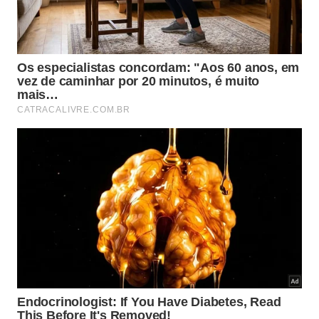
Depois de abrir, faça assim:
Retire apenas a porção que será usada na receita.
Transfira o restante imediatamente para um pote
limpo.
Use pote de vidro ou plástico próprio para
alimentos.
Tampe bem antes de levar à geladeira.
Identifique a data de abertura para não passar do
prazo.