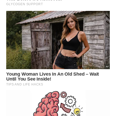
Quando a lata é aberta, o alimento deixa de ficar
protegido em um ambiente selado. -
Imagem gerada
por IA
Qual pote usar e por quanto tempo
guardar?
O ideal é usar potes de vidro com tampa ou
recipientes plásticos próprios para alimentos,
limpos, secos e bem vedados. O vidro tem a