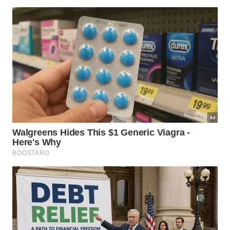
consumido em
poucos
dias
.