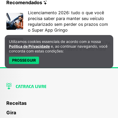
Recomendados
Licenciamento 2026: tudo o que você
precisa saber para manter seu veículo
regularizado sem perder os prazos com
o Super App Gringo
Utilizamos cookies essenciais de acordo com a nossa
Política de Privacidade e Cookies
6º DH Fest tem show na faixa de Tom Zé,
Política de Privacidade
e, ao continuar navegando, você
mostra de cinema, teatro e muito mais!
concorda com estas condições:
PROSSEGUIR
Receitas
Gira