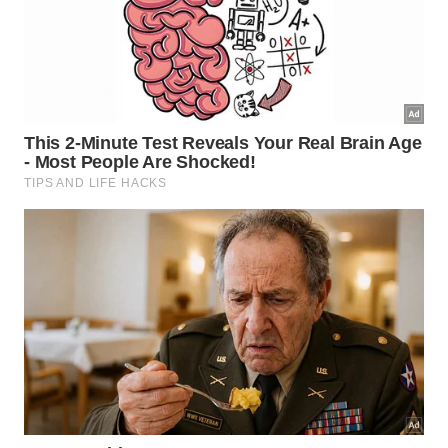
vantagem de não absorver cheiro com facilidade,
principalmente em molhos ácidos, conservas
temperadas e
alimentos
de
sabor
forte.
Na geladeira, o restante de milho, ervilha e
conservas semelhantes deve ser consumido em até
2 a 3 dias. Molho de tomate aberto também deve
ser usado rapidamente, de preferência em até 2
dias, sempre observando cheiro, aparência e
validade
do
produto
.
Para reduzir riscos, siga estas regras:
Guarde na parte interna da geladeira, não na
porta.
Use colher limpa para retirar novas porções.
Não misture alimento novo com sobra antiga.
Descarte se houver cheiro azedo, bolhas, mofo