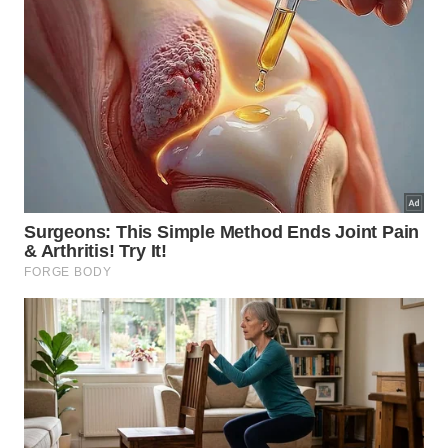
O frio desacelera alterações, mas não torna
a lata aberta um pote seguro.
Transfira o restante para vidro ou plástico
com tampa limpa e bem vedada.
Outro problema é a borda cortada da lata, que
pode ficar irregular e dificultar o fechamento
adequado. Mesmo cobrir com plástico-filme não é o
ideal, porque o alimento continua em contato com a
embalagem aberta e com possíveis
resíduos
da
borda
.