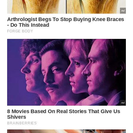
Abriu a lata, troque
🥫
de recipiente
A geladeira não resolve o
problema da lata aberta