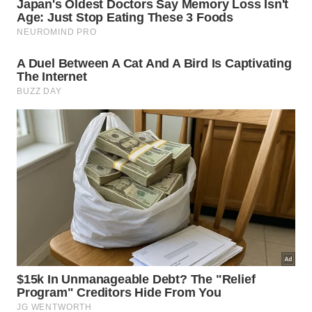
ou mudança de cor.
Não prove alimento suspeito para decidir se
ainda está bom.
Como reaproveitar latas sem
comprometer a segurança?
Assim como as
tampas de latas de metal podem
ganhar usos criativos fora da cozinha
, as latas
vazias também podem ser reaproveitadas, mas não
para guardar comida aberta na geladeira. Depois de
lavadas e secas, elas servem melhor para
organização
e
artesanato
.
Use latas vazias para porta-lápis, vasinhos
decorativos com proteção interna, organizadores
de ferramentas leves ou recipientes para pequenos
objetos. Para alimentos, a regra é simples: abriu a
lata, o restante vai para pote com tampa e deve ser