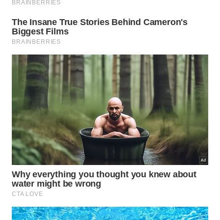
funcionar como apoio constante e passa a ser
usada em momentos definidos. Em casas com muita
louça diária, essa mudança reduz litros
desperdiçados e melhora a
consciência
sobre
consumo
.
Além da água, o método ajuda a poupar detergente,
porque a bacia concentra a espuma e evita reaplicar
produto em cada item. A pia também fica menos
caótica, o que diminui retrabalho e acelera a
rotina
depois das
refeições
.
Para economizar mais, vale observar:
Use pouca água na bacia, apenas o suficiente
para ensaboar.
Troque a água se ela ficar muito gordurosa.
Deixe panelas de molho por alguns minutos antes
de esfregar.