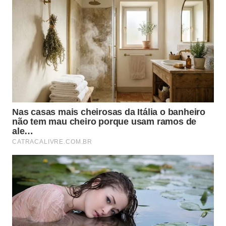
Raspe restos de comida antes de começar.
Separe copos, pratos, talheres e panelas por nível
de sujeira.
Prepare uma bacia com água e detergente.
Ensaboe primeiro os itens leves e deixe panelas
por último.