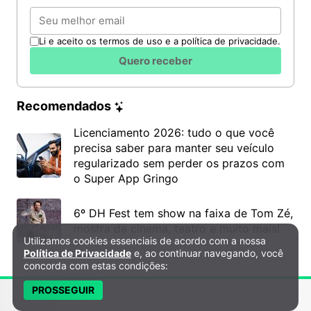
Email
Li e aceito os termos de uso e a política de privacidade.
Quero receber
Recomendados
Licenciamento 2026: tudo o que você
precisa saber para manter seu veículo
regularizado sem perder os prazos com
o Super App Gringo
6º DH Fest tem show na faixa de Tom Zé,
mostra de cinema, teatro e muito mais!
Utilizamos cookies essenciais de acordo com a nossa
Política de Privacidade e Cookies
Política de Privacidade
e, ao continuar navegando, você
concorda com estas condições:
PROSSEGUIR