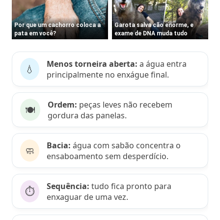
Menos torneira aberta:
a água entra
💧
principalmente no enxágue final.
Ordem:
peças leves não recebem
🍽️
gordura das panelas.
Bacia:
água com sabão concentra o
🧼
ensaboamento sem desperdício.
Sequência:
tudo fica pronto para
⏱️
enxaguar de uma vez.