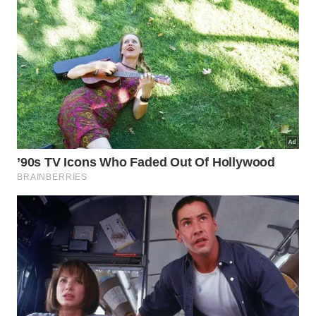
mergulhe ou molhe a esponja e ensaboe cada grupo
com
controle
e
método
.
Louça limpa em
🍽️
sequência
A organização começa antes da
água
Separe a louça por sujeira, ensaboe em lote
e enxágue tudo em sequência.