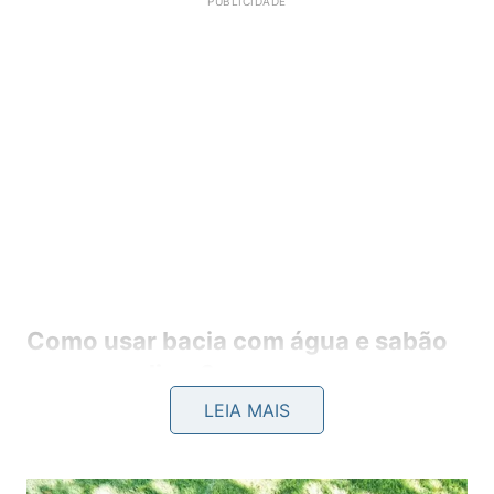
Como usar bacia com água e sabão
sem complicar?
LEIA MAIS
Antes de abrir a torneira, retire restos de comida
dos pratos e empilhe por categoria. Em seguida,
prepare uma bacia com água e detergente,