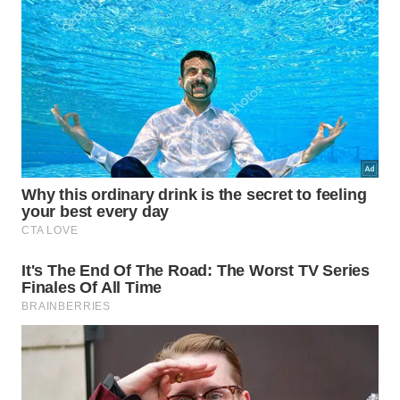
Use arejador na torneira para reduzir a vazão do
enxágue.
Como manter a pia organizada
depois da lavagem?
Assim como no
método japonês do gohan que
economiza tempo
, o segredo está na ordem do
processo. Separar etapas evita improviso, reduz
desperdício e deixa a cozinha com
aparência
mais
limpa
.
Depois do enxágue, deixe a louça escorrer bem,
lave a bacia, retire resíduos do ralo e seque a
bancada. Com esse fechamento simples, a pia não
vira depósito e o hábito se torna mais
prático
para
o
dia
seguinte.