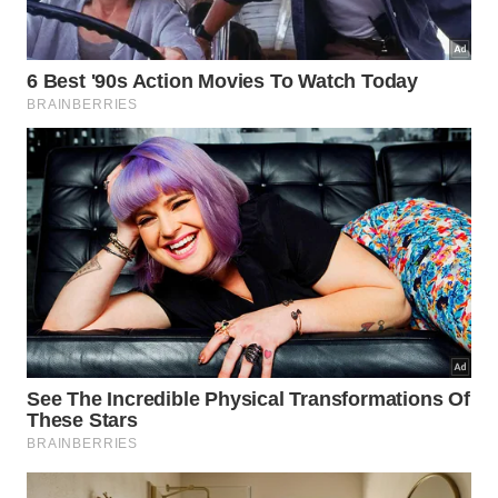
A torneira fica aberta por menos tempo e a
pia termina menos bagunçada.
Durante o ensaboamento, mantenha a torneira
fechada e organize os itens já lavados em uma área
separada. Só depois abra a água para enxaguar
tudo em fluxo contínuo, evitando interrupções e
gasto
desnecessário
.
O passo a passo pode ser feito assim: