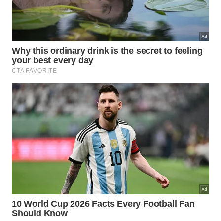
Enxágue tudo em sequência, sem abrir e fechar a
torneira o tempo todo.
A ordem começa pelos itens menos sujos, como copos,
xícaras e pratos de lanche. -
Imagem gerada por IA
Qual é o impacto na economia
doméstica de água?
A economia aparece porque a torneira deixa de