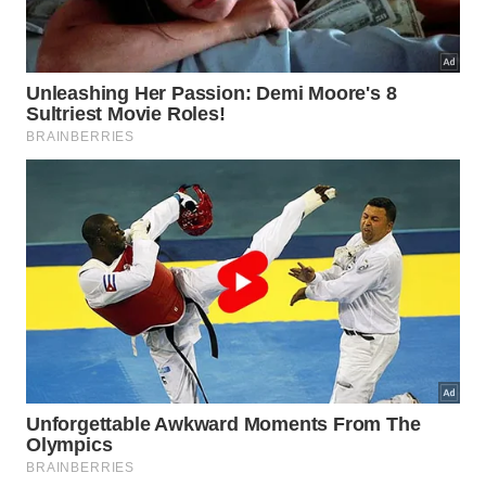
Vassoura com cerdas macias para
1
remover resíduos finos sem espalhar
poeira;
Rodo articulado acompanhado de
2
pano de microfibra levemente
umedecido;
Borrifador manual com solução caseira
3
para limpeza localizada de manchas.
Como evitar atritos com os vizinhos
de prédio?
Manter uma boa comunicação com os moradores
do edifício evita mal-entendidos durante as tarefas
domésticas. Avisar previamente sobre o momento
da faxina permite que os vizinhos recolham suas