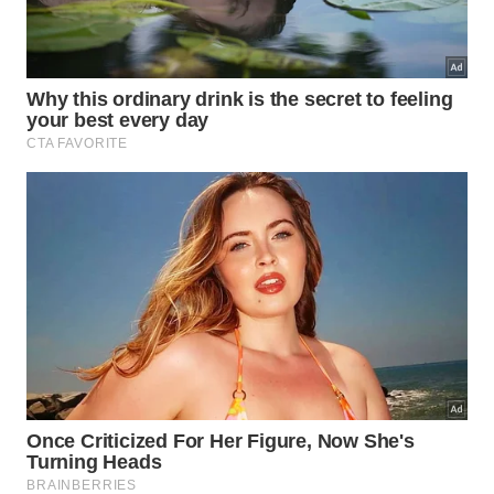
Abaixo, um vídeo do
canal Reuters no YouTube
que
aprofunda os pontos discutidos neste tema:
Quais são as melhores alternativas
para limpar sacadas pequenas?
Substituir o fluxo contínuo por utensílios simples
ajuda a manter o espaço limpo sem causar
confusão. O uso de vassouras com cerdas macias