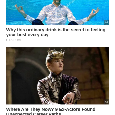
períodos recomendados impede conflitos e garante
que o bem-estar coletivo seja totalmente
preservado, minimizando
reclamações
formais e
desgastes na
rotina
diária.
As boas práticas de convivência em prédios incluem
cuidados essenciais na organização doméstica:
Definir dias específicos para faxinas pesadas;
Verificar o escoamento dos ralos antes de
umedecer o piso;
Utilizar panos de microfibra para conter
vazamentos laterais.