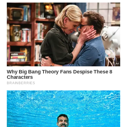
roupas do varal externo, estabelecendo uma
relação
harmônica e pacífica na
convivência
diária.
Respeitar os horários do regulamento interno do
condomínio também é fundamental para preservar o
sossego de todos. Executar essas atividades nos