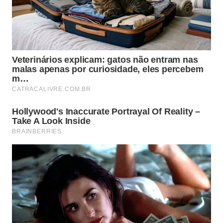
remoção de manchas leves. Essa estratégia
consome pouquíssimo líquido, mantém a
organização e assegura que a estrutura continue
totalmente protegida contra
umidade
excessive e
infiltrações nas
paredes
externas.
Higiene Eficiente
Kit de Limpeza Seca
Utilize estes acessórios indispensáveis para
higienizar sua varanda: