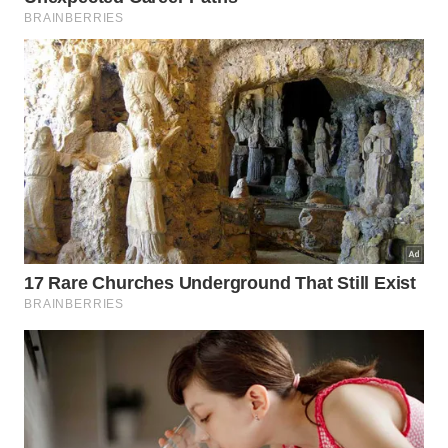
A utilização de folhas de louro sobre o braseiro eleva o
sabor e o aroma das carnes grelhadas. – Imagem
gerada por IA
Quais são as vantagens de uma
rotina de limpeza a seco?
Adotar métodos focados na restrição hídrica traz
benefícios financeiros imediatos na taxa de
consumo da residência. A economia gerada apoia
diretamente os esforços de sustentabilidade em
períodos de escassez ecológica, tornando a
gestão
doméstica muito mais eficiente e ecologically
correta
.
Além disso, evitar a umidade constante preserva os