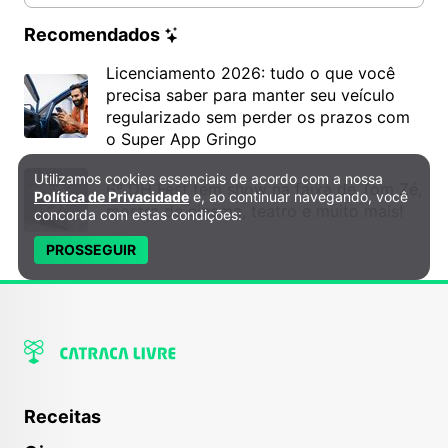
Recomendados
Licenciamento 2026: tudo o que você
precisa saber para manter seu veículo
regularizado sem perder os prazos com
o Super App Gringo
Utilizamos cookies essenciais de acordo com a nossa
Política de Privacidade e Cookies
6º DH Fest tem show na faixa de Tom Zé,
Política de Privacidade
e, ao continuar navegando, você
mostra de cinema, teatro e muito mais!
concorda com estas condições:
PROSSEGUIR
Receitas