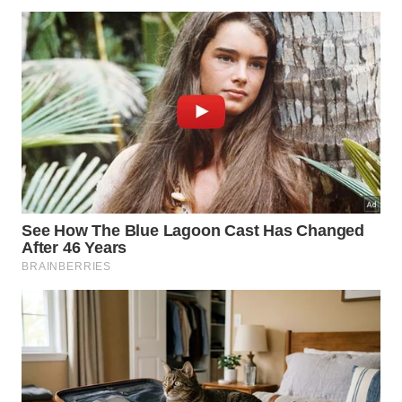
recolhe a sujeira grossa, permitindo remover a
poeira sem derramar uma
única
gota no chão da
varanda
residencial.
Para finalizar a higienização do piso, panos úmidos
acoplados a rodos funcionam perfeitamente na