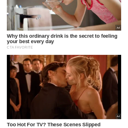
revestimentos cerâmicos contra mofo e desgastes
precoces. Essa conservação contínua valoriza o
patrimônio imobiliário e evita gastos elevados com
reformas estruturais complexas causadas pela
ação
danosa do acúmulo de
líquidos
.