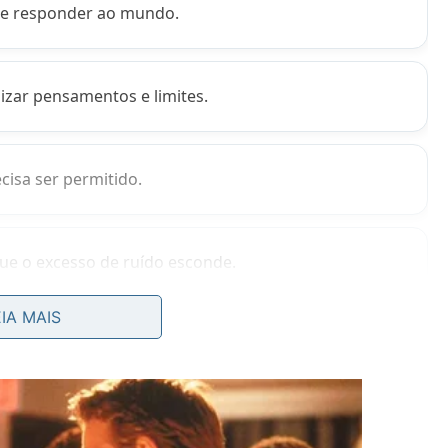
de responder ao mundo.
zar pensamentos e limites.
isa ser permitido.
que o excesso de ruído esconde.
EIA MAIS
nsaios?
tique
, uma espécie de sala dos fundos da alma, onde a
a não precisa representar papéis, agradar expectativas