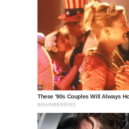
Essa imagem é poderosa porque não exige isolame
trabalho ou sociedade, mas criar uma reserva int
por deveres, opiniões alheias e
pressões
cotidian
Como a vida de Montaigne explica e