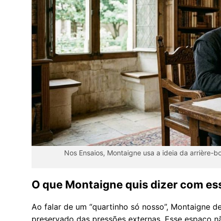
Nos Ensaios, Montaigne usa a ideia da arrière-
O que Montaigne quis dizer com ess
Ao falar de um “quartinho só nosso”, Montaigne def
preservado das pressões externas. Esse espaço n