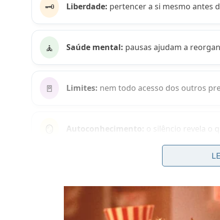
🗝️
Liberdade:
pertencer a si mesmo antes 
🧘
Saúde mental:
pausas ajudam a reorgani
🚪
Limites:
nem todo acesso dos outros prec
🪞
Autoconhecimento:
o silêncio revela o 
L
O que era a arrière-boutique nos E
Nos
Ensaios
, Montaigne usa a ideia da
arrière-bou
pessoa preserva sua liberdade mais íntima. Ali, el
ou
justificar
cada
silêncio
.