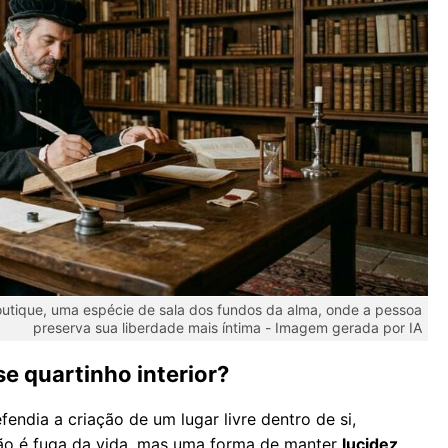
boutique, uma espécie de sala dos fundos da alma, onde a pessoa
preserva sua liberdade mais íntima -
Imagem gerada por IA
e quartinho interior?
endia a criação de um lugar livre dentro de si,
ão é fuga da vida, mas uma forma de manter
lucidez
,