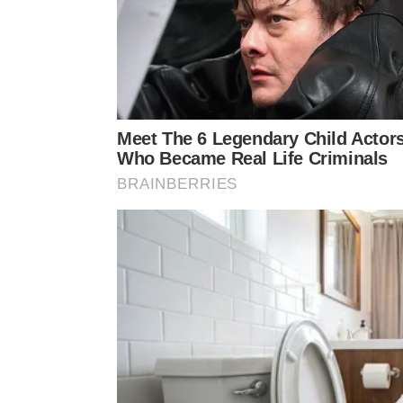
Montaigne viveu no século 16, em uma França marca
instabilidade. Depois de atuar como magistrado e p
passou a escrever em sua biblioteca, cercado por 
📖
Um refúgio para conti
O retiro de Montaigne não era vaz