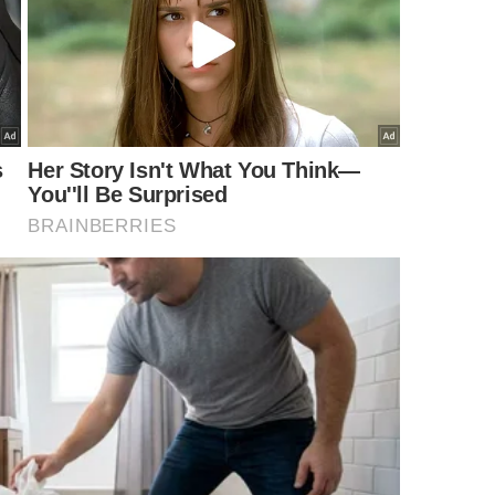
da por tensões religiosas, disputas políticas e
articipar da vida pública, retirou-se para seu castelo e
livros e
reflexões
pessoais
.
nuar inteiro
io, era presença consigo mesmo