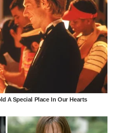
nto total. Montaigne não propõe abandonar família,
erior para que a pessoa não seja totalmente consumida
as
.
ssa ideia?