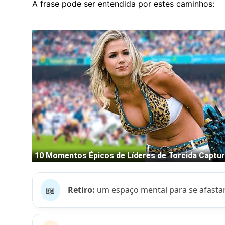
A frase pode ser entendida por estes caminhos:
📖
Retiro:
um espaço mental para se afastar