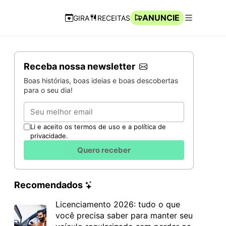
ANUNCIE
GIRA
RECEITAS
Navegação Rápida
Abrir men
Receba nossa newsletter
Boas histórias, boas ideias e boas descobertas
para o seu dia!
Email
Li e aceito os termos de uso e a política de
privacidade.
Quero receber
Recomendados
Licenciamento 2026: tudo o que
você precisa saber para manter seu