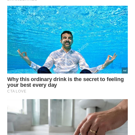
Fundação Dassault Systèmes. Após cerca de 30
anos de estudos, a missão alcançou um resultado
considerado histórico.
As análises dos fragmentos poderão revelar
informações que ajudam a entender como essa
gigantesca construção foi planejada. Entre os
principais objetivos da pesquisa estão: