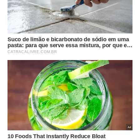
Reconstruir digitalmente
a aparência original do
farol.
Identificar as
técnicas de engenharia
utilizadas
na construção.
Compreender melhor a arquitetura da
dinastia
ptolomaica
.
Preservar um dos maiores patrimônios históricos
do Mediterrâneo.
Como a descoberta pode mudar o
entendimento sobre a engenharia
antiga?
Os blocos recuperados impressionam pelo tamanho,
pesando entre
70 e 80 toneladas
. O estudo dessas
peças poderá fornecer detalhes inéditos sobre