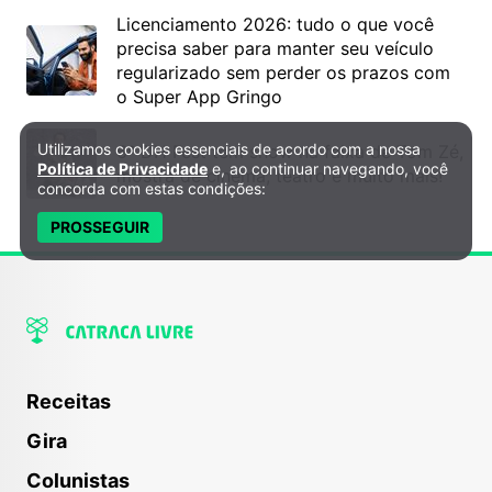
Licenciamento 2026: tudo o que você
precisa saber para manter seu veículo
regularizado sem perder os prazos com
o Super App Gringo
Utilizamos cookies essenciais de acordo com a nossa
6º DH Fest tem show na faixa de Tom Zé,
Política de Privacidade e Cookies
Política de Privacidade
e, ao continuar navegando, você
mostra de cinema, teatro e muito mais!
concorda com estas condições:
PROSSEGUIR
Receitas
Gira
Colunistas