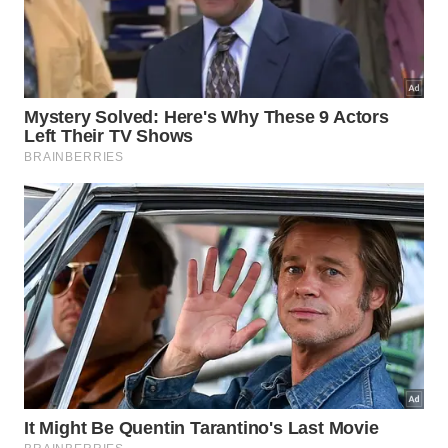
O que as novas descobertas podem
revelar nos próximos anos?
O trabalho dos arqueólogos está apenas
começando. Cada bloco recuperado passará por
análises detalhadas antes de integrar um modelo
capaz de representar com maior precisão a
estrutura original do monumento.
Se novas expedições encontrarem outros
fragmentos, pesquisadores poderão responder
dúvidas que permanecem abertas há séculos. Isso
pode transformar o
Farol de Alexandria
em um dos