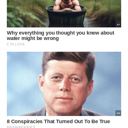
Descoberta de blocos do Farol de Alexandria -
Imagem
gerada por IA
Projeto internacional busca
reconstruir uma maravilha da
Antiguidade
O trabalho é conduzido pelo
Projeto PHAROS
,
iniciativa que reúne especialistas do
CNRS
, do
Ministério do Turismo e Antiguidades do Egito e da