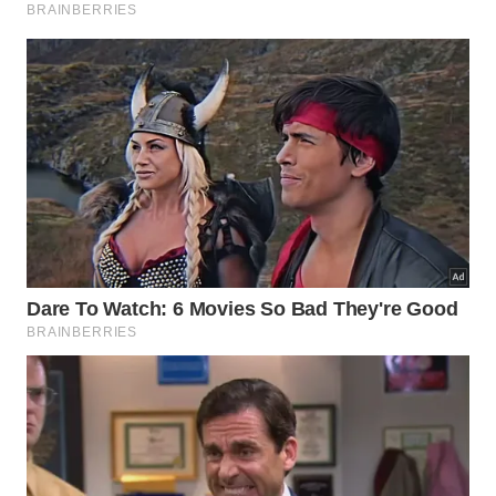
métodos construtivos considerados extremamente
avançados para o período.
Especialistas acreditam que a descoberta também
contribui para reconstruir parte da história das
civilizações mediterrâneas. Mais do que localizar
ruínas, a pesquisa ajuda a compreender como uma
das
Sete Maravilhas do Mundo Antigo
influenciou a
engenharia e a navegação durante séculos. Confira
mais detalhes sobre esta magnífica estrutura da
antiguidade (
Reprodução/YouTube/Foca na
História
):