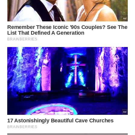
Como otimizar o espaço na bancada
da cozinha?
A organização da bancada ganha um novo aliado
quando removemos os frascos plásticos
gigantescos que poluem visualmente o ambiente.
Mudar para recipientes menores e funcionais traz
uma sensação imediata de
leveza
e sofisticação
para o seu
espaço
de trabalho.