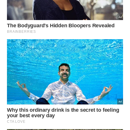
somente o necessário evita o desperdício de
insumos preciosos e garante que cada frasco
proporcione o máximo de
durabilidade
e
performance
.
Dessa forma, pequenas mudanças nos cuidados
diários com a casa resultam em grandes
transformações na organização e na economia
familiar. Invista em soluções que valorizem seu
tempo e simplifiquem os processos cotidianos
trazendo muito mais conforto para o seu
ambiente
e
toda a sua
família
.