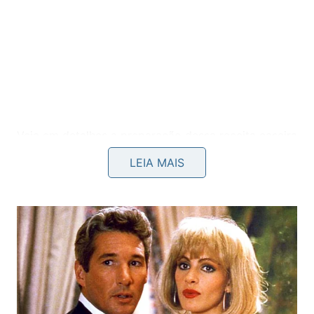
Veja em detalhes a preparação dessa receita caseira
maravilhosa e muito econômica. Acompanhe todo o
LEIA MAIS
processo detalhado diretamente no canal
canal
Vanessa Dias Sabões Caseiros do YouTube
para
aprender esse truque incrível que otimiza os
cuidados
com toda a sua
louça
: