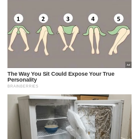
O Segredo da
🧼
Eficiência
Rendimento Surpreendente
Utilizar produtos concentrados transforma
a rotina doméstica, permitindo que poucas