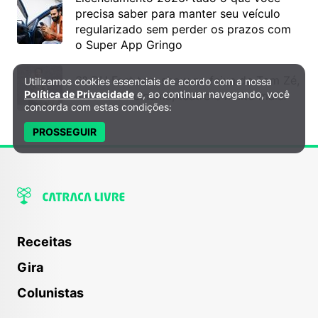
precisa saber para manter seu veículo
regularizado sem perder os prazos com
o Super App Gringo
6º DH Fest tem show na faixa de Tom Zé,
Utilizamos cookies essenciais de acordo com a nossa
Política de Privacidade e Cookies
Política de Privacidade
e, ao continuar navegando, você
mostra de cinema, teatro e muito mais!
concorda com estas condições:
PROSSEGUIR
Receitas
Gira
Colunistas