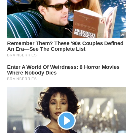
estrondoso desse conceito em diversos países. Para
ajudar a entender os principais fatores desse
sucesso, listamos os pontos mais importantes sobre
a eficácia dessas fórmulas
modernas
e
poderosas
:
Ativos ultra concentrados que quebram as
moléculas de gordura rapidamente.
Espuma duradoura que minimiza a necessidade
de novas aplicações.
Fórmulas que protegem as mãos mantendo a
eficiência da higienização.
Como adotar essa mudança na sua
rotina caseira?
A transição para um modelo de consumo mais
inteligente exige apenas uma pequena adaptação
nos hábitos de dosagem diários. Aprender a utilizar