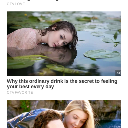
A iluminação com fita LED elimina sombras e traz
funcionalidade para a bancada da cozinha. -
Imagem
gerada por IA
Ao compreender o funcionamento dessas novas
opções, fica evidente o motivo do sucesso