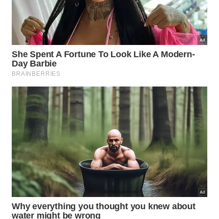
modernos surpreende tanto?
A tecnologia aplicada nas fórmulas atuais permite
que uma quantidade mínima de produto remova as
sujeiras mais difíceis com facilidade. Essa alta
performance resulta em um excelente benefício real,
tornando os hábitos domésticos muito mais
inteligentes e focados em
rendimento
e
sustentabilidade
.