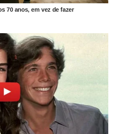
ilação interna?
preenchem o recipiente determina diretamente o sucesso
pedem a
circulação
do ar nas
raízes
aéreas, sufocando
feração de fungos nocivos.