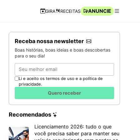
ANUNCIE
GIRA
RECEITAS
Navegação Rápida
Abrir men
Receba nossa newsletter
Boas histórias, boas ideias e boas descobertas
para o seu dia!
Email
Li e aceito os termos de uso e a política de
privacidade.
Quero receber
Recomendados
Licenciamento 2026: tudo o que
você precisa saber para manter seu