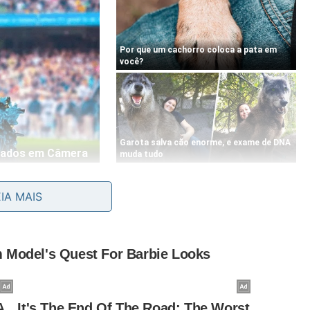
ara a base central, desregulando os níveis ideais de
EIA MAIS
dessa
região
central costuma ser fatal, dizimando
oração natural seja muito lenta.