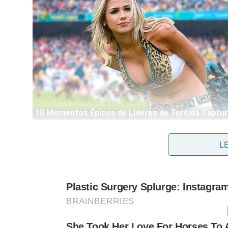
O grande perigo ocorre quando o líquido escorre p
L
umidade
ambiente. O apodrecimento silencioso 
espécimes inteiros em poucas semanas caso a evap