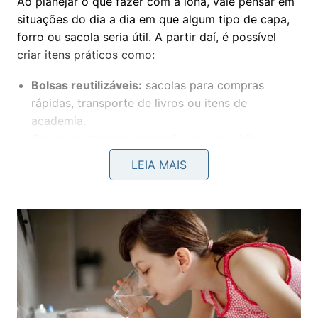
Ao planejar o que fazer com a lona, vale pensar em
situações do dia a dia em que algum tipo de capa,
forro ou sacola seria útil. A partir daí, é possível
criar itens práticos como:
Bolsas reutilizáveis:
sacolas para compras
rápidas, transporte de livros ou itens de
academia.
Capas protetoras:
proteção para mochilas,
calçados ou equipamentos eletrônicos em dias
LEIA MAIS
chuvosos.
Forros de gaveta:
recortes menores para
proteger gavetas de banheiro ou cozinha contra
respingos.