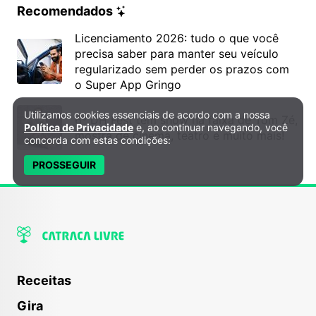
Recomendados
Licenciamento 2026: tudo o que você
precisa saber para manter seu veículo
regularizado sem perder os prazos com
o Super App Gringo
Utilizamos cookies essenciais de acordo com a nossa
Política de Privacidade e Cookies
6º DH Fest tem show na faixa de Tom Zé,
Política de Privacidade
e, ao continuar navegando, você
mostra de cinema, teatro e muito mais!
concorda com estas condições:
PROSSEGUIR
Receitas
Gira