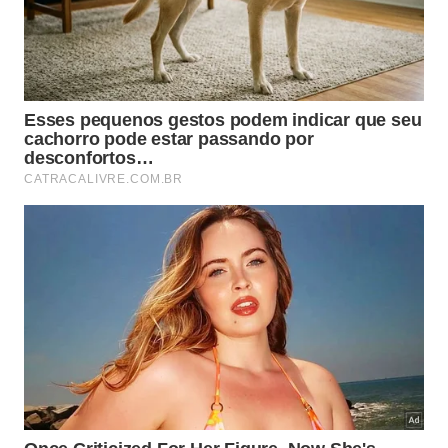
cordões.
Quais são os benefícios do
reaproveitamento criativo de
guarda-chuvas quebrados?
O reaproveitamento criativo de guarda-chuvas
quebrados reduz a quantidade de resíduos gerados
e ajuda a repensar o consumo diário. Ao perceber
que um
objeto
danificado ainda possui valor, fica
mais simples evitar compras por impulso e priorizar
soluções com o que já existe em casa, o que
também favorece o orçamento.
Essa prática ainda contribui para a educação
ambiental de crianças e adolescentes, que
aprendem sobre separação de materiais, cuidado
com ferramentas e responsabilidade no descarte.