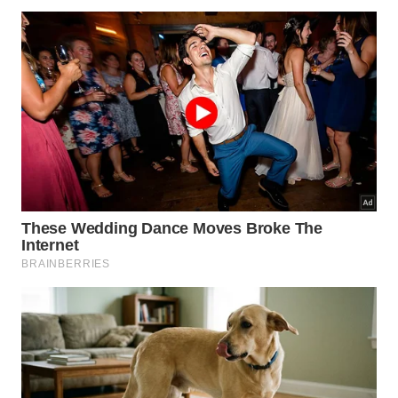
O cabo, geralmente ergonômico e resistente, ganha
nova função quando fixado na parede com buchas
e parafusos. Ele se converte em gancho para
bolsas, guarda-chuvas em uso, mochilas escolares
ou acessórios de trabalho, e em ateliês pode servir
como suporte para ferramentas leves, fitas ou