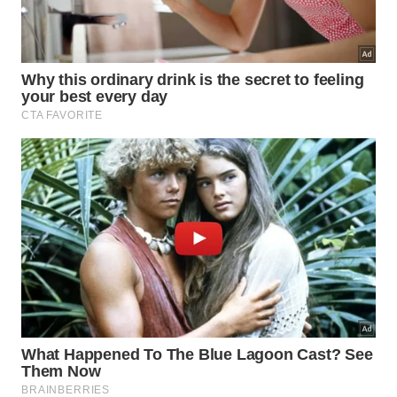
Cada parte do guarda-chuva pode ganhar uma nova
função. Descubra por que essa prática está conquistando
mais pessoas. -
Imagem gerada por inteligência artificial
Para que servem as varetas e o cabo
do guarda-chuva?
As varetas metálicas podem ser transformadas em
pequenos suportes, ganchos ou hastes para
diferentes
ambientes
. Em áreas externas, funcionam
como estacas para hortas caseiras, sinalizadores de
canteiros ou apoio para plantas trepadeiras,
substituindo a compra de acessórios próprios.