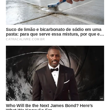
Não utilize de forma alguma ferramentas metálicas
pontiagudas ou escovas de cerdas duras para
esfregar as paredes externas. Objetos rígidos e
esponjas grossas causam riscos profundos e
irreparáveis no acabamento estético, estragando o
visual moderno da sua cozinha com
danos
que
poderiam ser
evitados
.
Cuidados Essenciais
Itens recomendados para
manutenção