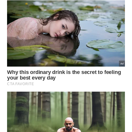
Aprenda a remover crostas de queimado de suas
panelas utilizando uma técnica caseira simples que
dispensa o esforço excessivo. – Imagem gerada por IA
Por que limpar a parte traseira da
geladeira?
A manutenção periódica na região traseira do
aparelho deve ser executada obrigatoriamente a
cada seis meses. Utilize um aspirador de pó
eficiente ou um espanador simples para retirar toda
a poeira acumulada sobre as grades traseiras,
prevenindo problemas técnicos decorrentes da
falta