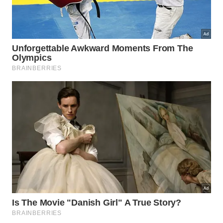
pano úmido por toda a extensão das dobras da
borracha. Execute esse processo com bastante
atenção e cuidado para não rasgar o material
flexível, garantindo que a vedação continue
funcionando perfeitamente contra a
entrada
de ar
quente
.
Considere os seguintes cuidados diários para
preservar a vedação:
Evite puxar a borracha com força durante o
manuseio;
Mantenha as canaletas livres de farelos ou
pequenos resíduos;
Limpe imediatamente caso escorra algum líquido
gorduroso.