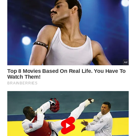
las corretamente, não há necessidade alguma de
realizar a remoção desses componentes protetores,
evitando assim qualquer tipo de estiramento ou
defeito
precoce na
peça
.
Faça a limpeza apenas passando suavemente um