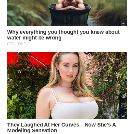
de ventilação
adequada
.
O pó acumulado nessa área impede o correto
funcionamento do sistema, acarretando um maior
consumo desnecessário de energia elétrica. Nunca
utilize o condensador para secar roupas ou panos
de prato, pois essa
prática
prejudica gravemente o
rendimento
do aparelho.