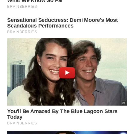
Veja o que você deve utilizar para manter a
conservação ideal:
Pano macio umedecido para
1
superfícies delicadas;
Bicarbonato de sódio para limpeza
2
interna profunda;
Sabão neutro com água morna na
3
parte de fora.
Como limpar as borrachas de
vedação?
As borrachas de vedação localizadas nas portas
desempenham um papel essencial na eficiência
energética da geladeira Electrolux. Para higienizá-