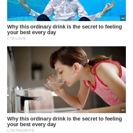
Abaixo, um vídeo do
canal electroluxbr no YouTube
que aprofunda os pontos discutidos neste tema:
Como higienizar a parte externa do
aparelho?
Para a parte externa da geladeira, o ideal é
empregar um método bem suave de conservação.