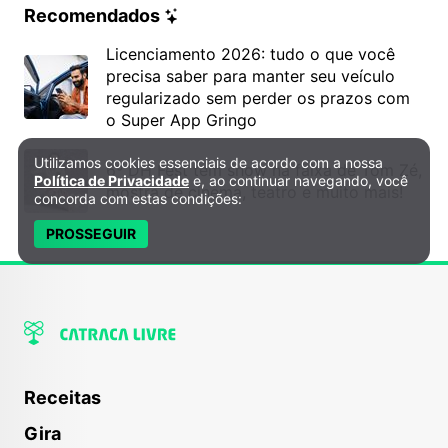
Recomendados
Licenciamento 2026: tudo o que você
precisa saber para manter seu veículo
regularizado sem perder os prazos com
o Super App Gringo
Utilizamos cookies essenciais de acordo com a nossa
Política de Privacidade e Cookies
6º DH Fest tem show na faixa de Tom Zé,
Política de Privacidade
e, ao continuar navegando, você
mostra de cinema, teatro e muito mais!
concorda com estas condições:
PROSSEGUIR
Receitas
Gira