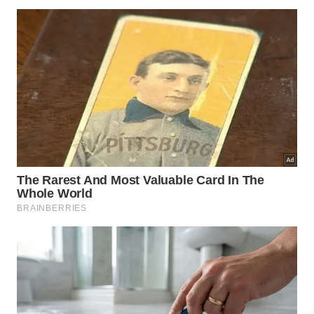
Use apenas um pano macio devidamente
umedecido com água morna combinada com sabão
neutro para eliminar marcas de gordura e dedos
sem arranhar a
estrutura
externa do seu
dispositivo
.