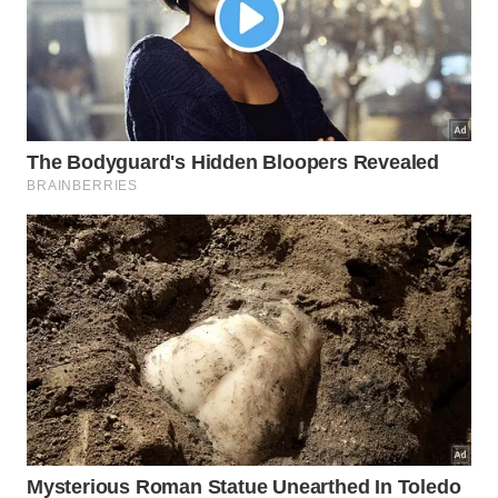
A instalação é extremamente simples e não exige nenhum
material especial além dos próprios CDs
Imagem gerada por inteligência artificial
Os CDs também servem como
decoração sustentável para o
jardim?
Além da função prática de repelente, os
CDs