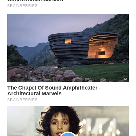
Situações em que os
CDs
são especialmente úteis:
Hortas urbanas
em varandas e terraços onde
pombos e pardais atacam mudas, sementes
recém-plantadas e hortaliças em crescimento
Fruteiras
em quintais, especialmente durante a
época de amadurecimento dos frutos, quando
pássaros podem destruir a colheita em poucos
dias
Canteiros de
flores
e plantas ornamentais que
sofrem danos causados por aves que cavam o
substrato em busca de insetos ou material para
ninhos
Áreas próximas a
comedouros
de animais
domésticos ao ar livre, onde restos de ração
atraem pombos e outras aves indesejadas