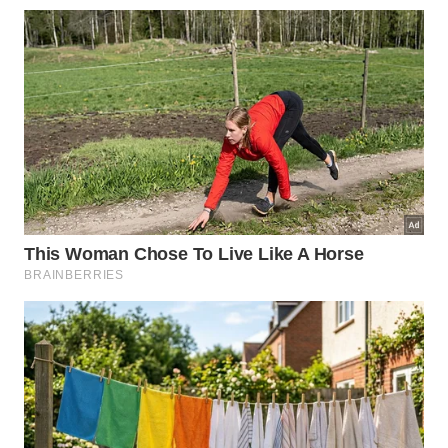
diferentes ângulos
Certifique-se de que os discos fiquem livres para
girar sem enroscar em galhos, plantas ou
estruturas próximas, pois é o
movimento
constante que garante a eficácia
Para uma horta ou canteiro de tamanho médio,
distribua de cinco a sete CDs em diferentes
pontos para criar uma cobertura ampla de
reflexos
Os CDs protegem apenas contra
pássaros ou funcionam contra
outras pragas?
Embora o efeito mais documentado e eficaz seja
contra
aves
, os reflexos dos CDs também ajudam a
repelir alguns tipos de insetos voadores. Moscas
varejeiras, certas espécies de borboletas que