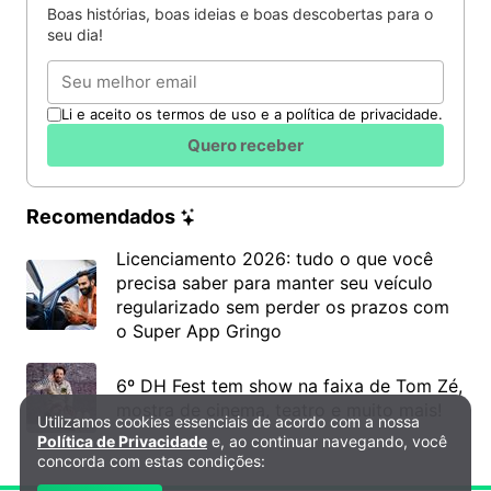
surpreendentemente eficiente para seu
jardim
, sua
Boas histórias, boas ideias e boas descobertas para o
horta e suas plantas.
seu dia!
Email
Li e aceito os termos de uso e a política de privacidade.
Quero receber
Recomendados
Licenciamento 2026: tudo o que você
precisa saber para manter seu veículo
regularizado sem perder os prazos com
o Super App Gringo
6º DH Fest tem show na faixa de Tom Zé,
mostra de cinema, teatro e muito mais!
Utilizamos cookies essenciais de acordo com a nossa
Política de Privacidade e Cookies
Política de Privacidade
e, ao continuar navegando, você
concorda com estas condições: