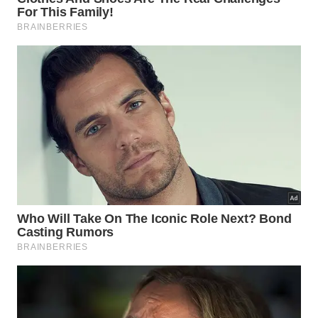
Algumas ideias criativas de reutilização decorativa
com CDs no
jardim
: é possível criar móbiles unindo
vários discos com fios em diferentes alturas,
formando esculturas cinéticas que se movem com o
vento. Cortar CDs em pedaços irregulares e colá-
los sobre vasos, molduras ou superfícies cria um
efeito de mosaico espelhado que reflete a luz de
forma ainda mais complexa. Até mesmo bordas de
canteiros podem ser decoradas com CDs fincados
no solo na diagonal, formando uma cerca baixa
brilhante que protege e embeleza ao mesmo tempo.