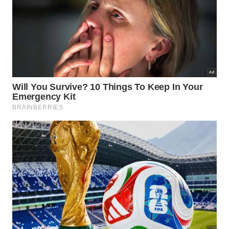
Quais cuidados manter para que os
CDs continuem funcionando?
A manutenção é mínima, mas alguns cuidados
garantem que os
CDs
mantenham sua eficácia por
meses ou até anos. A poeira e a sujeira que se
acumulam sobre a superfície espelhada reduzem