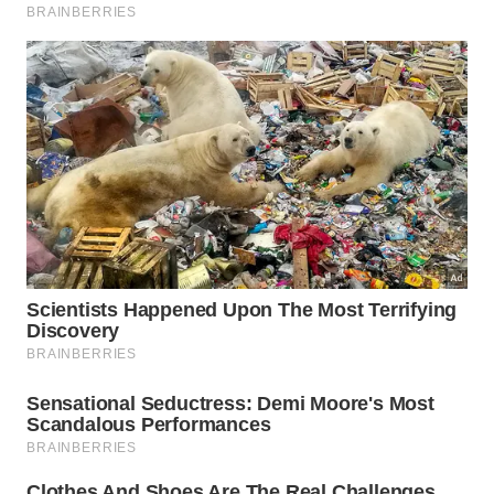
pendurados criam um efeito visual
surpreendentemente bonito quando atingidos pela
luz solar. Os reflexos multicoloridos que se projetam
sobre plantas, paredes e pisos lembram pequenos
arco-íris em movimento, adicionando um toque
lúdico e brilhante à paisagem do jardim. Muitas
pessoas que começaram usando os discos com
finalidade prática acabaram ampliando a instalação
por motivos estéticos, criando composições
artísticas que unem função e
decoração
.