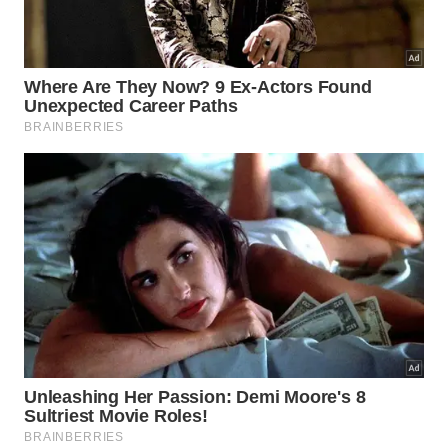
O passo a passo para a instalação:
Faça um pequeno furo próximo à borda do
CD
usando um prego aquecido ou uma furadeira com
broca fina, tomando cuidado para não rachar o
disco
Passe um pedaço de barbante ou linha de nylon
de aproximadamente 30 a 40 centímetros pelo
furo e dê um nó firme
Pendure os CDs em pontos estratégicos do
jardim
, preferencialmente acima das plantas que
deseja proteger, em alturas variadas para cobrir