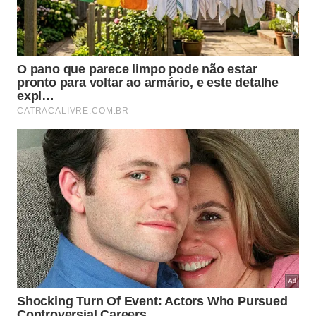
depositam larvas em plantas e até mosquitos
demonstram sensibilidade aos flashes de luz intensa
e imprevisível produzidos pelos discos em rotação.
O efeito sobre insetos é menos pronunciado do que
sobre pássaros, mas funciona como uma camada
adicional de proteção natural que complementa
outras medidas.