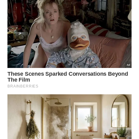
🌱
Força da Citronela
Proteção Natural e Purificação
O extrato natural atua como um excelente
escudo protetor para o quarto inteiro.
Sua ação aromática purifica o ar e afasta os
mosquitos sem agredir o organismo.