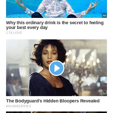
Quais são as vantagens do uso de
óleos aromáticos?
A aplicação de extratos botânicos no ambiente
promove uma sensação maravilhosa de paz e
tranquilidade. O uso correto dessas substâncias
vegetais ajuda a acalmar os pensamentos agitados,
criando um cenário perfeito para que os filhos
pequenos adormeçam com total
conforto biológico
.