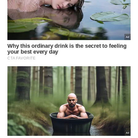
A organização do ambiente antes de dormir é fundamental
para garantir uma noite de sono tranquila e reparadora
para toda a família. – Imagem gerada por IA
Misturar os componentes na temperatura correta
garante a perfeita homogeneização e eficácia do
produto caseiro. Essa combinação protege a pele
das crianças e aromatiza o cômodo, servindo como
uma barreira física invisível ideal para manter o
ambiente seguro
.