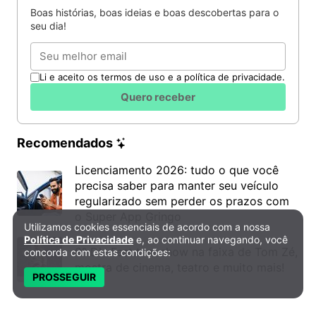
Boas histórias, boas ideias e boas descobertas para o
seu dia!
Email
Li e aceito os termos de uso e a política de privacidade.
Quero receber
Recomendados
Licenciamento 2026: tudo o que você
precisa saber para manter seu veículo
regularizado sem perder os prazos com
o Super App Gringo
Utilizamos cookies essenciais de acordo com a nossa
Política de Privacidade e Cookies
Política de Privacidade
e, ao continuar navegando, você
6º DH Fest tem show na faixa de Tom Zé,
concorda com estas condições:
mostra de cinema, teatro e muito mais!
PROSSEGUIR