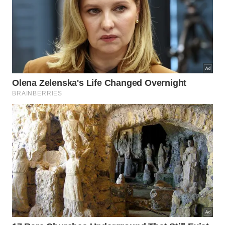
a qualidade do repouso dos filhos pequenos. A
proteção preventiva estabelece um padrão elevado
de bem-estar corporal, permitindo que a família
desfrute de uma maravilhosa e revigorante
noite de
descanso
.