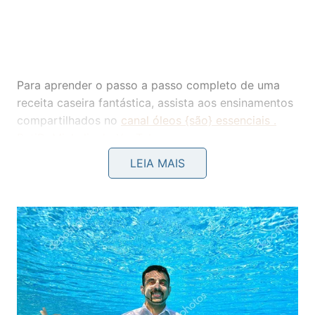
Para aprender o passo a passo completo de uma
receita caseira fantástica, assista aos ensinamentos
compartilhados no
canal óleos {são} essenciais .
PatiDeMichelis do YouTube
:
LEIA MAIS