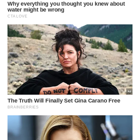
Adicione a
água morna
para dissolver bem os
ingredientes essenciais.
Utilize um
borrifador plástico
higienizado para
facilitar a aplicação diária.
Agite bem o frasco antes de espalhar pelo
quarto.
Como aplicar o produto no quarto de
maneira correta?
A dispersão da névoa aromática deve ser feita nos
pontos estratégicos do recinto antes de deitar.
Borrifar o líquido
próximo às cortinas e cantos
escuros assegura uma fixação prolongada do aroma
protetor, mantendo a vigilância ativa durante todo o
período noturno
.
Adotar esse ritual de cuidado doméstico transforma