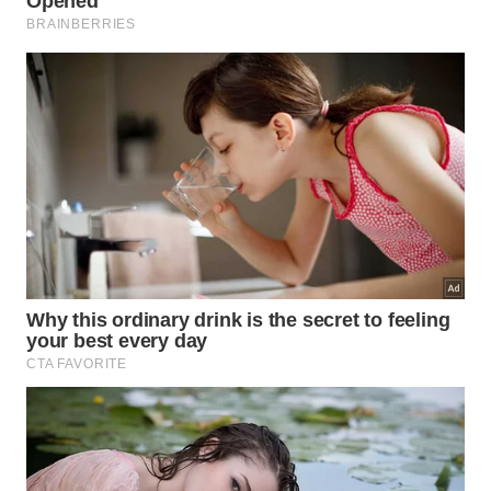
O
óleo essencial de citronela
afasta os insetos
de forma natural.
A essência pura acalma o sistema nervoso dos
pequenos.
O aroma cítrico deixa o quarto com frescor
agradável.
Como preparar a mistura protetora
de forma simples?
Reunir os elementos certos torna a confecção do
produto extremamente rápida e econômica para o
orçamento familiar. Com utensílios básicos de
cozinha, qualquer mãe consegue estruturar uma
solução eficiente para blindar as janelas e portas
antes do
horário de dormir
.