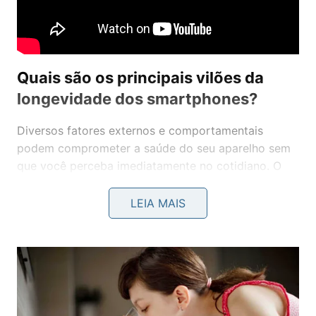
Quais são os principais vilões da
longevidade dos smartphones?
Diversos fatores externos e comportamentais
podem comprometer a saúde do seu aparelho sem
que você perceba imediatamente no cotidiano. O
superaquecimento é um dos problemas mais graves,
pois o calor excessivo altera as propriedades físicas
LEIA MAIS
dos materiais internos e pode causar danos
irreversíveis na tela e na bateria. Identificar esses
riscos e mudar pequenos hábitos diários é
fundamental para quem deseja manter o mesmo
celular funcionando perfeitamente por cinco anos
ou mais com o mesmo desempenho.