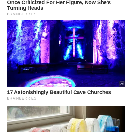
de carga completos, sendo que um ciclo é
contabilizado toda vez que o consumo total atinge
cem por cento. Ao realizar cargas parciais e manter
o nível de energia em uma zona de conforto, você
fragmenta esses ciclos e prolonga a vida útil
química dos íons de lítio. Essa abordagem técnica
permite que a saúde da bateria permaneça em
níveis excelentes por muito mais tempo, evitando a
necessidade de substituição prematura do
componente interno do celular.
Existem diversos benefícios técnicos ao gerenciar
corretamente os ciclos de carga e as configurações
de energia do seu dispositivo móvel no dia a dia:
Redução drástica do estresse térmico nos
componentes internos do processador.
Aumento da autonomia diária através da