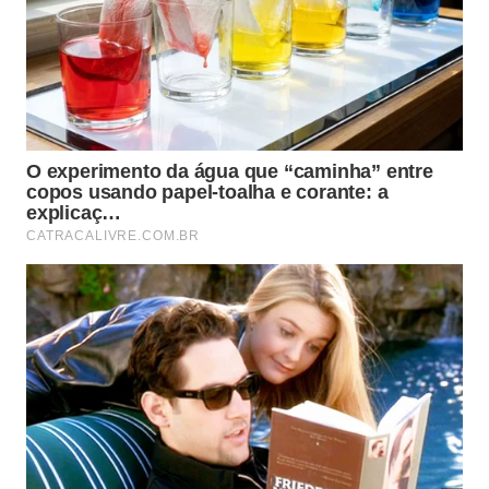
otimização de processos em segundo plano.
Preservação do valor de revenda do aparelho
devido ao estado impecável da bateria.
Estabilidade prolongada do sistema operacional
sem travamentos por falta de voltagem.
Como identificar o momento certo
para uma manutenção profissional?
Mesmo com todos os cuidados preventivos,
é
natural que os eletrônicos
apresentem sinais de
desgaste após longos períodos de uso intensivo.
Monitorar a saúde da bateria através das
configurações do sistema permite identificar
quando a capacidade de retenção cai abaixo de
níveis aceitáveis para a sua rotina diária. Uma queda
repentina de desempenho ou o desligamento
inesperado do aparelho são alertas claros de que a