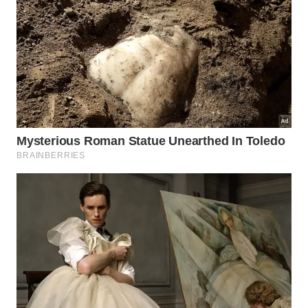
adequadas. A manutenção preventiva evita que
problemas simples se tornem falhas catastróficas,
protegendo o seu patrimônio tecnológico por muito
mais tempo. Ao aliar bons hábitos de carregamento
com uma assistência de confiança, você assegura
que o seu smartphone continue sendo uma
ferramenta produtiva e eficiente durante toda a sua
vida útil projetada sem maiores dores de cabeça.