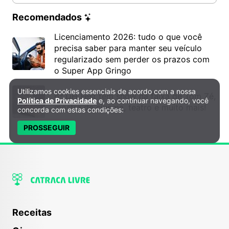
Recomendados
Licenciamento 2026: tudo o que você
precisa saber para manter seu veículo
regularizado sem perder os prazos com
o Super App Gringo
Utilizamos cookies essenciais de acordo com a nossa
Política de Privacidade e Cookies
6º DH Fest tem show na faixa de Tom Zé,
Política de Privacidade
e, ao continuar navegando, você
mostra de cinema, teatro e muito mais!
concorda com estas condições:
PROSSEGUIR
Receitas