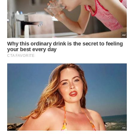
Para ajudar na preservação do seu eletrônico,
listamos abaixo os erros mais comuns que devem
ser evitados para que a integridade física e
funcional do aparelho seja mantida:
Carregar o celular embaixo do travesseiro, o que
impede a dissipação de calor.
Utilizar aplicativos pesados ou jogos enquanto o
dispositivo está conectado à tomada.
Deixar o smartphone exposto diretamente à luz
solar por períodos prolongados.
Permitir que a carga chegue constantemente ao
nível de zero por cento antes da recarga.
De que maneira o ciclo de carga
influencia na vida útil?
Cada bateria possui um número limitado de ciclos