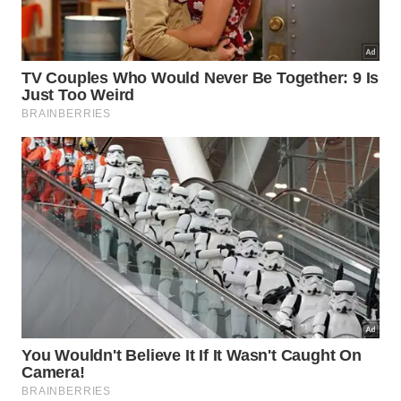
em um momento de gratidão?
Ao finalizar o serviço e contemplar o metal
reluzente, a sensação de dever cumprido se traduz
em uma mente mais tranquila e focada nos
objetivos maiores de prosperidade. Para garantir
que a harmonia prevaleça em todos os momentos
dentro do seu lar, é muito importante seguir
algumas diretrizes técnicas que unem a
conservação com a intenção positiva de união entre
os seus entes queridos:
Utilização de produtos específicos que não
agridam a integridade do material.
Secagem imediata das superfícies para evitar o
surgimento de manchas de água.
Manutenção do entorno do equipamento sempre
livre de objetos desnecessários.