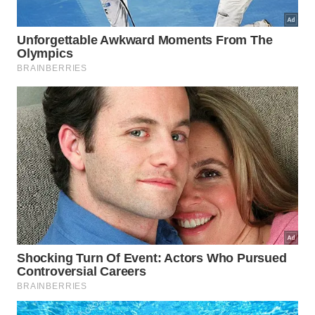
A ausência de crostas de sujeira facilita o controle
da temperatura e a eficiência energética, permitindo
que a economia e o cuidado andem de mãos dadas
no cotidiano. Existem alguns passos essenciais que
transformam essa tarefa doméstica em um
verdadeiro ritual de proteção para a saúde de todos
os moradores do local, garantindo que o brilho seja
duradouro e a energia permaneça sempre renovada: