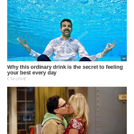
Remoção total de detritos acumulados nas
fendas e injetores de gás.
Polimento cuidadoso das superfícies em aço inox
ou tampos de vidro.
Verificação constante do estado de conservação
das mangueiras e conexões.
Como transformar o hábito de limpar