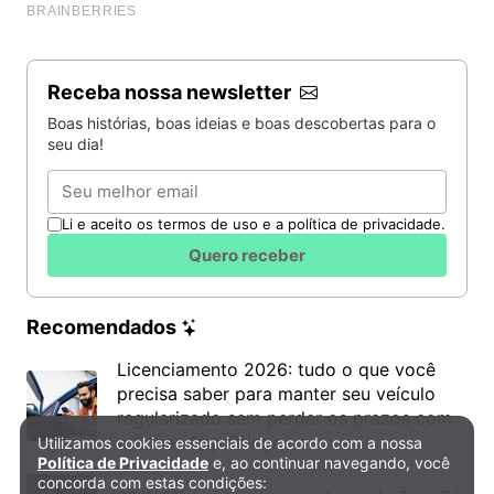
Receba nossa newsletter
Boas histórias, boas ideias e boas descobertas para o
seu dia!
Email
Li e aceito os termos de uso e a política de privacidade.
Quero receber
Recomendados
Licenciamento 2026: tudo o que você
precisa saber para manter seu veículo
regularizado sem perder os prazos com
o Super App Gringo
Utilizamos cookies essenciais de acordo com a nossa
Política de Privacidade e Cookies
Política de Privacidade
e, ao continuar navegando, você
concorda com estas condições: