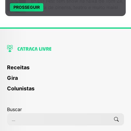
6º DH Fest tem show na faixa de Tom Zé,
mostra de cinema, teatro e muito mais!
PROSSEGUIR
Receitas
Gira
Colunistas
Buscar