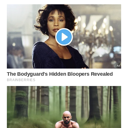
Descubra como o cuidado com o fogão influencia a
harmonia familiar e a abundância no seu lar.
Imagem gerada por inteligência artificial
Encarar o momento de deixar tudo brilhando como
uma oportunidade única de agradecer pelo alimento
recebido muda completamente a percepção do
esforço físico envolvido na tarefa. Essa mudança de
mentalidade eleva a frequência vibracional do lar,