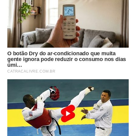
Quais são os benefícios de uma
higienização profunda e periódica?
Realizar uma manutenção técnica e estética
regularmente previne problemas de funcionamento
que
poderiam interromper a rotina
produtiva da sua
residência de forma inesperada. Além de garantir a
segurança alimentar necessária, esse hábito
promove um sentimento de orgulho e satisfação
pessoal ao observar o reflexo da luz nas superfícies
metálicas bem polidas. O capricho nos detalhes é o
que diferencia um lar comum de um refúgio de paz.