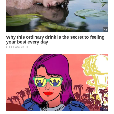
É fundamental estabelecer uma rotina onde cada
peça seja tratada com o carinho que merece,
garantindo que o coração da casa esteja sempre
pronto para novos momentos. O ato de limpar as
grades e os queimadores funciona como uma
renovação diária das intenções positivas que você
deseja atrair para o seu círculo íntimo de amizades.
Manter o brilho constante é uma forma de honrar o
sustento e a saúde de toda a sua família.