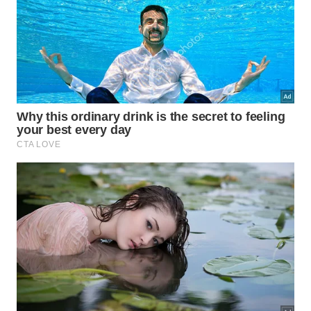
posicionar seus vasos com
segurança?
A escolha correta dos locais para abrigar essa
espécie influencia o impacto visual do ambiente
doméstico. Espaços amplos com boa luminosidade
natural realçam os detalhes das folhas estruturadas,
gerando uma atmosfera de grande
sofisticação
e
garantindo o
bem-estar
.