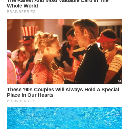
Substrato leve misturado com areia grossa para
facilitar a drenagem rápida da água.
Vasos com furos inferiores adequados que
evitam o acúmulo perigoso de líquidos.
Regas moderadas realizadas apenas quando a
terra estiver completamente seca ao toque.
Quais são os locais ideais para