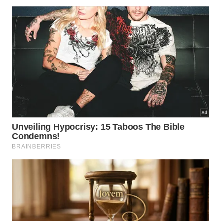
Lições do Cultivo no
🌵
México
Proteção contra umidade na
parede