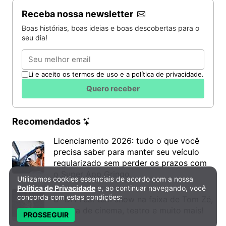
Receba nossa newsletter
Boas histórias, boas ideias e boas descobertas para o
seu dia!
Email
Li e aceito os termos de uso e a política de privacidade.
Quero receber
Recomendados
Licenciamento 2026: tudo o que você
precisa saber para manter seu veículo
regularizado sem perder os prazos com
o Super App Gringo
Utilizamos cookies essenciais de acordo com a nossa
Política de Privacidade e Cookies
Política de Privacidade
e, ao continuar navegando, você
concorda com estas condições:
6º DH Fest tem show na faixa de Tom Zé,
mostra de cinema, teatro e muito mais!
PROSSEGUIR