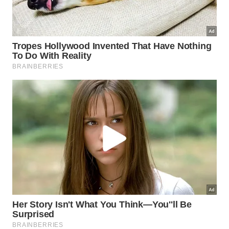
Como o segredo do cultivo
mexicano ajuda na jardinagem
doméstica?
No exterior, os entusiastas evitam posicionar essa
vegetação perto de superfícies que sofrem com
infiltrações. Essa sabedoria prática da
jardinagem
protege as raízes contra fungos, mantendo as
folhagens vistosas para complementar a
estética
residencial com elegância.