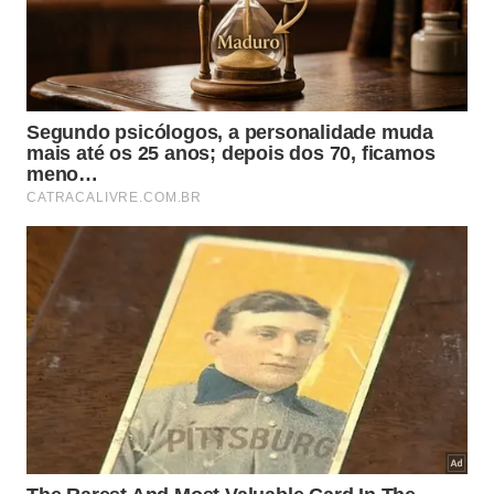
Manter os vasos afastados de superfícies
úmidas previne o apodrecimento precoce
das raízes da planta.
Esse cuidado simples garante folhas firmes,
eretas e com coloração verde vibrante por
mais tempo.
A adoção dessas técnicas tradicionais resulta em
uma exibição botânica muito mais duradoura.
Elaboramos uma seleção com as melhores dicas de
manejo para que você possa alcançar uma
excelente
composição
interna e garantir a
vitalidade
das folhagens.