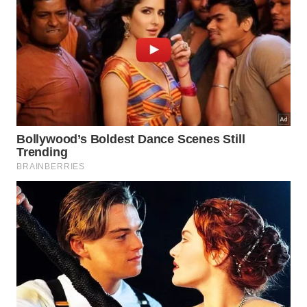
muitos anos dentro de casa?
A longevidade dessa folhagem maravilhosa
depende da consistência na aplicação de cuidados
simples cotidianos. Evitar o excesso de regas e
manter a poeira afastada garante que a planta
desempenhe seu papel de
destaque
nos recantos
favoritos
.
Por fim, monitorar a estrutura dos vasos assegura
um desenvolvimento pleno e saudável para a
vegetação. Dessa forma, sua residência manterá um
visual renovado, exibindo uma atmosfera de
extremo bom gosto,
equilíbrio
natural e aconchego
familiar
.