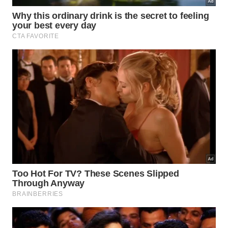
O local certo faz toda a diferença para manter a espada-
de-são-jorge saudável e vistosa. -
Imagem gerada por IA
Para ajudar na organização harmônica dos recantos
sociais da residência, listamos os posicionamentos
mais recomendados pelos especialistas em
ambientação interna. Estas opções valorizam a
arquitetura dos cômodos e promovem um elemento
de puro
estilo
e rara
beleza
:
Próximo a janelas amplas para captar a claridade
natural sem sol direto.
Em cantos estratégicos da sala de estar para
preencher vazios arquitetônicos.
Ao longo de corredores bem iluminados para
criar um corredor verde elegante.
Como manter a planta saudável por