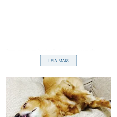
Para compreender detalhadamente o manejo
correto de cada espécime e a montagem dos novos
LEIA MAIS
recipientes, assista às
demonstrações
excelentes
apresentadas diretamente no
canal Mania de Flor do
YouTube
, que ensina todo o
plantio
de forma
simples: