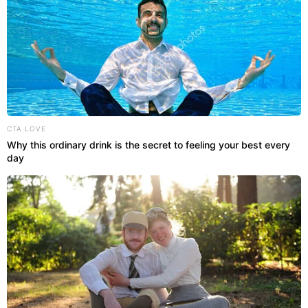
No
conteúdo audiovisual
, o專 especialista ensina
CTA LOVE
Why this ordinary drink is the secret to feeling your best every
misturas eficientes para desinfetar a casa de
day
LEIA MAIS
maneira correta sem excesso de produtos químicos.
Para conferir todas as dicas completas sobre
organização residencial
, assista ao material
disponível no
canal TV Aparecida do YouTube
: