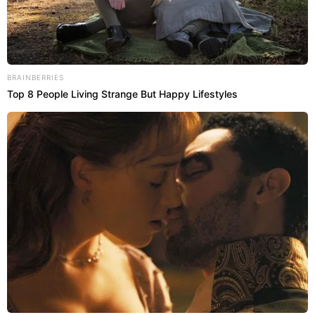
BRAINBERRIES
Top 8 People Living Strange But Happy Lifestyles
O que fazer para acabar com as
mosquinhas que surgem nos ralos?
Pequenos insetos voadores costumam aparecer nos
drenos devido ao acúmulo de gordura corporal e
resíduos de sabão nas paredes internas. Realizar
uma desinfecção periódica elimina esses focos de
reprodução, garantindo a
completa desodorização
dos encanamentos e mantendo uma
atmosfera
agradável
.