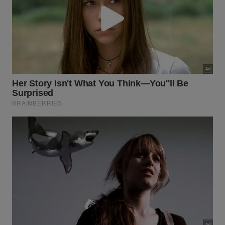
A aplicação mensal dessa técnica simples evita
entupimentos futuros e afasta pragas urbanas sem a
necessidade de recorrer a produtos altamente
tóxicos. Para executar esse procedimento com
segurança, observe atentamente os passos
fundamentais descritos a seguir para obter uma
ação profunda
e
resultados imediatos
:
Remova a tampa do ralo para acessar a área
interna com facilidade.
Despeje duas colheres de bicarbonato seguidas
de um copo de vinagre.
Deixe a solução agir por algumas horas antes do
enxágue final.