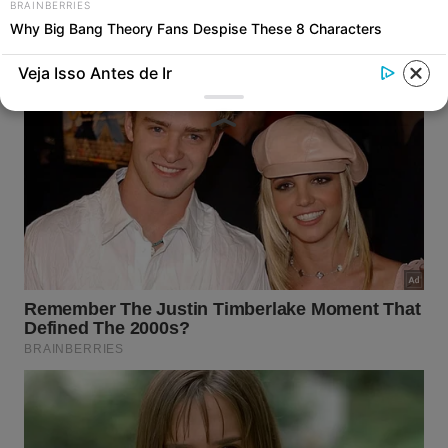
BRAINBERRIES
A combinação de bicarbonato e vinagre gera
Why Big Bang Theory Fans Despise These 8 Characters
uma reação efervescente capaz de
desprender a matéria orgânica colada nos
Veja Isso Antes de Ir
encanamentos.
Deixar essa mistura agir durante a noite e
enxaguar com água quente pela manhã
elimina as larvas e as moscas de dreno
definitivamente.