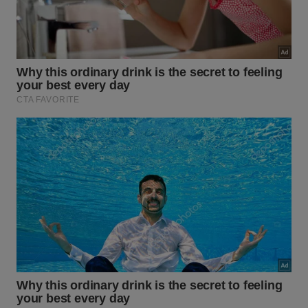
Além de potencializar a higienização de azulejos,
esse elemento neutro neutraliza odores
impregnados em tecidos de forma surpreendente.
Compreender suas principais aplicações facilita as
tarefas diárias, conforme demonstram as utilidades
listadas abaixo para alcançar máxima
eficiência
caseira
e
proteção garantida
:
Polvilhar sobre tapetes para remover odores de
fumaça ou umidade.
Misturar com detergente neutro para lavar pisos
e rejuntes encardidos.
Aplicar no fundo do vaso sanitário para dissolver
manchas minerais.
Como otimizar o tempo gasto na
higienização semanal dos
ambientes?