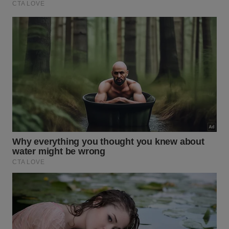
Desenvolver um cronograma organizado e adotar o
uso de panos coloridos para cada cômodo evita a
contaminação cruzada e acelera o rendimento do
trabalho. Essas estratégias simples eliminam a
necessidade de refazer tarefas, consolidando uma
gestão inteligente
do tempo e proporcionando
maior
conforto familiar
.
Por fim, manter a ventilação natural ativa e adotar
rotinas preventivas são os verdadeiros segredos
para conservar os espaços agradáveis por muito
mais tempo. Essa postura proativa reduz os
esforços contínuos, garantindo uma
habitação
saudável
e transformando completamente a
experiência do lar
diária.