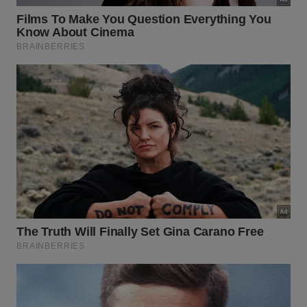
De que forma o bicarbonato de sódio
transforma a rotina do lar?
Este ingrediente versátil atua como um excelente
agente desodorizador e levemente abrasivo, sendo
ideal para remover as sujeiras mais difíceis sem
arranhar as superfícies delicadas. Sua utilização
inteligente dispensa múltiplos compostos químicos
perigosos, promovendo um
cuidado ecológico
e
uma
economia real
.