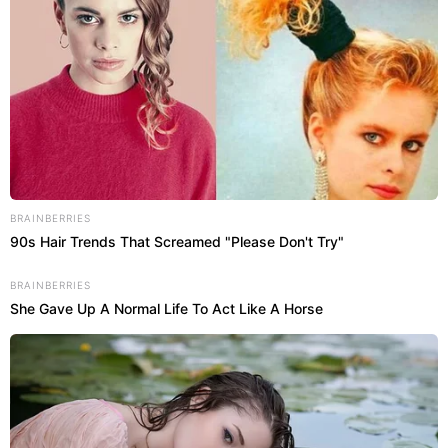
impecável parece um desafio diário cansativo. No
entanto, ajustar a circulação do ar e aplicar misturas
caseiras estratégicas eliminam os focos de
contaminação nos
cuidados diários
, garantindo um
espaço
completamente renovado
.
BRAINBERRIES
90s Hair Trends That Screamed "Please Don't Try"
BRAINBERRIES
She Gave Up A Normal Life To Act Like A Horse