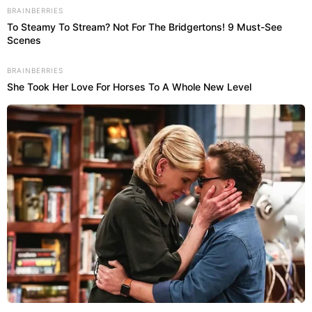
BRAINBERRIES
To Steamy To Stream? Not For The Bridgertons! 9 Must-See
Scenes
BRAINBERRIES
She Took Her Love For Horses To A Whole New Level
O segredo do dreno
🪰
higienizado
Ação efervescente contra
resíduos