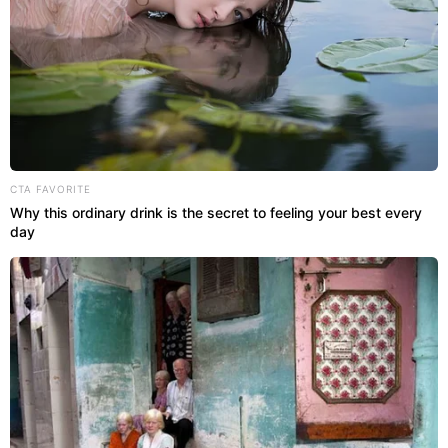
CTA FAVORITE
Why this ordinary drink is the secret to feeling your best every
O acúmulo de umidade nas superfícies cria o cenário ideal
day
para a proliferação de microrganismos nocivos. -
Imagem
gerada por IA
Como eliminar o mofo acumulado
nas superfícies úmidas?
O acúmulo de umidade nas superfícies cria o
cenário ideal para a proliferação de microrganismos
nocivos. Combater esses agentes evita danos