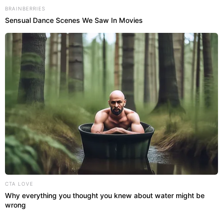
BRAINBERRIES
Sensual Dance Scenes We Saw In Movies
Circulação constante:
Deixar as janelas
💨
abertas após o uso reduz drasticamente
a umidade retida nas paredes.
Mistura potente:
O uso do vinagre
🧪
branco ajuda a dissolver incrustações
minerais e manchas escuras difíceis.
Ação preventiva:
Secar as superfícies
🧽
logo após o banho impede que os
CTA LOVE
fungos encontrem água para crescer.
Why everything you thought you knew about water might be
wrong