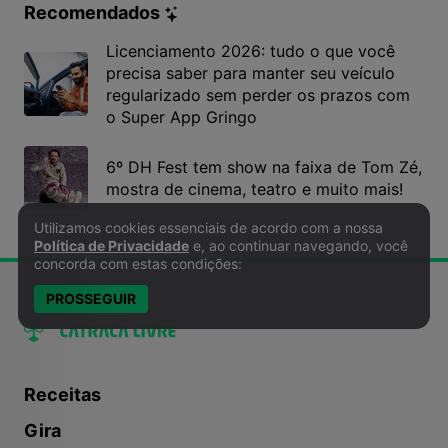
Recomendados
Licenciamento 2026: tudo o que você
precisa saber para manter seu veículo
regularizado sem perder os prazos com
o Super App Gringo
6º DH Fest tem show na faixa de Tom Zé,
mostra de cinema, teatro e muito mais!
Utilizamos cookies essenciais de acordo com a nossa
Política de Privacidade e Cookies
Política de Privacidade
e, ao continuar navegando, você
concorda com estas condições:
PROSSEGUIR
Receitas
Gira