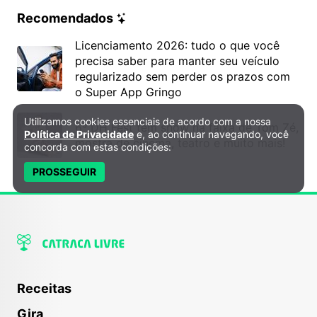
Recomendados
Licenciamento 2026: tudo o que você
precisa saber para manter seu veículo
regularizado sem perder os prazos com
o Super App Gringo
Utilizamos cookies essenciais de acordo com a nossa
Política de Privacidade e Cookies
6º DH Fest tem show na faixa de Tom Zé,
Política de Privacidade
e, ao continuar navegando, você
mostra de cinema, teatro e muito mais!
concorda com estas condições:
PROSSEGUIR
Receitas
Gira