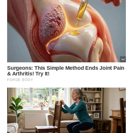
Passos Essenciais
🧼
para Esfregar
Movimentos Certos Fazem a
Diferença