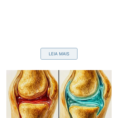
LEIA MAIS
Veja no vídeo a execução prática dessa receita
caseira maravilhosa. Assista ao tutorial completo
acessando diretamente o
canal A DICA DO DIA
COM FLÁVIA FERRARI do YouTube
para aprender
ótimas técnicas eficientes de
higiene
e
cuidado
doméstico: