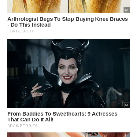
Como fazer a aplicação correta do
produto?
O momento da aplicação exige atenção especial
para cobrir perfeitamente toda a superfície afetada
pelas manchas de água. Utilizar os instrumentos
adequados garante que o produto penetre nas
imperfeições do vidro trazendo de volta o
brilho
e
a
transparência
originais.