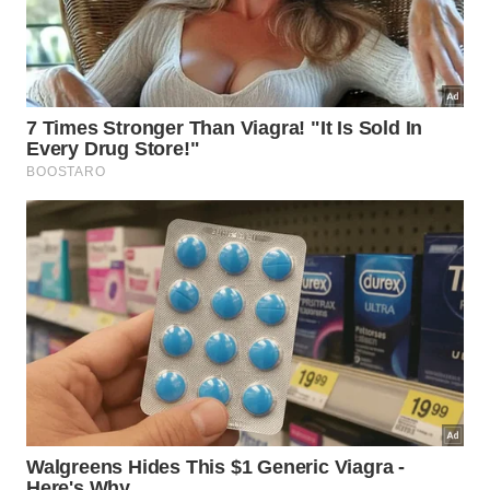
novas manchas d’água. Adotar pequenos hábitos
diários logo após o banho conserva a superfície
limpa reduzindo drasticamente a necessidade de
esforço
pesado na sua
próxima
higienização
.
Por fim investir alguns minutos semanais nesse
cuidado especial prolonga a vida útil dos seus
materiais domésticos com muita facilidade. Desfrute
de um ambiente sempre radiante agradável e
totalmente livre daquele aspecto embaçado
incômodo valorizando o
conforto
do seu
ambiente
.