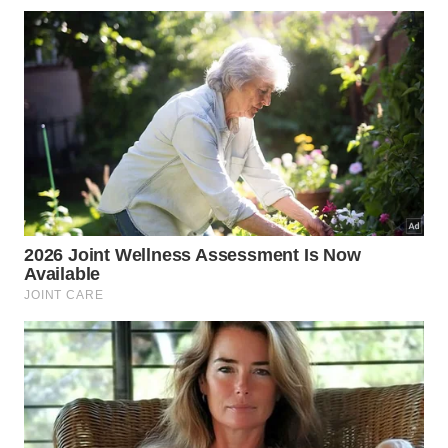
comuns preparamos um guia rápido com os
principais pontos de atenção. Fique atento aos
comportamentos inadequados listados abaixo para
assegurar uma
proteção
completa e resultados de
excelência
duradoura.
Limpar o vidro sob o sol forte direta que seca o
produto rápido demais.
Utilizar esponjas de aço ou materiais abrasivos
que riscam a superfície.
Misturar produtos químicos industriais perigosos
sem a devida orientação prévia.
Como manter o resultado por muito
mais tempo?
A constância na manutenção preventiva é o
verdadeiro segredo para evitar o acúmulo severo de