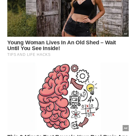
Quais são os erros comuns que você
deve evitar?
Muitas pessoas cometem falhas simples que
acabam prejudicando todo o processo de
manutenção do banheiro. Conhecer esses
equívocos frequentes poupa tempo precioso e evita
o desgaste desnecessário dos materiais de vidro
instalados na sua área de
banho
e
relaxamento
.