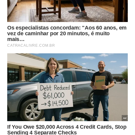
Divida o espaço em pequenas seções antes
de começar a passar o líquido. Esfregue de
cima para baixo de maneira uniforme e
contínua.
Na sequência faça movimentos laterais
firmes para espalhar bem a mistura caseira.
Essa alternância evita marcas acumuladas e
garante total cobertura.