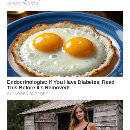
Após concluir essa etapa fundamental de
esfregação detalhada recomendamos seguir
algumas diretrizes práticas de finalização imediata.
Estas recomendações simples ajudam a consolidar
o resultado do seu esforço diário conforme
detalhamos nos importantes
tópicos
de
sucesso
apresentados logo a seguir.
Remover o excesso de produto com um pano
úmido limpo.
Realizar o polimento final utilizando folhas de
jornal amassadas.
Garantir que a superfície seque completamente
em um dia nublado.