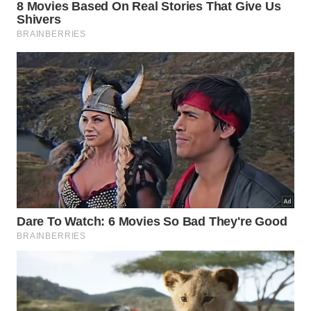
iniciar a limpeza mais profunda. Em seguida, é
importante priorizar
esponjas
macias, panos de
microfibra e produtos suaves, deixando que a
combinação de água morna e detergente neutro
faça o trabalho principal.
Quando a sujeira estiver mais resistente, vale a pena
“deixar de molho”, aplicando a mistura e
aguardando alguns minutos antes de esfregar com
delicadeza. Um passo a passo simples ajuda a
manter a rotina organizada e segura:
Desligar o fogão e aguardar o resfriamento total.
Retirar grades, bocas e tampas de queimadores
com cuidado.
Limpar a mesa com pano úmido, água morna e
detergente neutro.
Higienizar grades e queimadores separadamente,