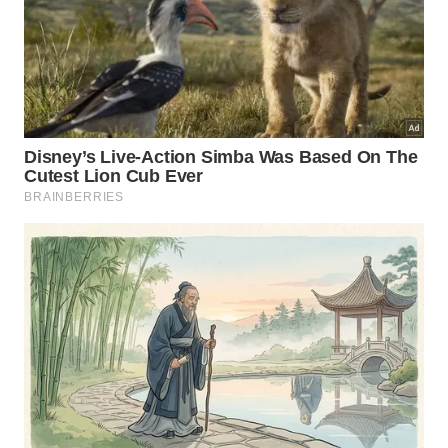
sem escovas metálicas.
Enxaguar bem e secar todas as partes antes de
remontar.
Quais hábitos ajudam a preservar o
fogão por mais tempo?
Além da limpeza correta, alguns cuidados simples
no dia a dia fazem grande diferença na conservação
do fogão. O uso de detergente neutro,
desengordurantes suaves e água morna com um
pouco de vinagre branco ajuda a dissolver gordura
sem atacar o revestimento, especialmente em
superfícies de inox.
Adotar rotinas breves depois do uso facilita a
manutenção e evita problemas como ferrugem,
entupimento e aparência envelhecida. Entre os