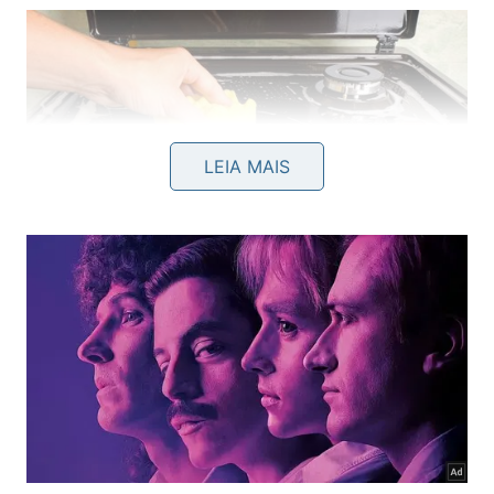
LEIA MAIS
Pare de usar esponjas de aço que destroem o esmalte do
seu fogão. Confira o segredo para remover crostas de
comida com suavidade e mantenha tudo impecável hoje. -
Créditos: depositphotos.com / fukume
Como limpar o fogão de forma
correta e segura?
Para evitar danos, o primeiro passo é sempre
esperar o fogão esfriar completamente antes de