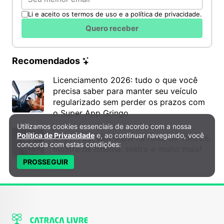
Li e aceito os termos de uso e a política de privacidade.
Quero receber
Recomendados
Licenciamento 2026: tudo o que você
precisa saber para manter seu veículo
regularizado sem perder os prazos com
o Super App Gringo
Utilizamos cookies essenciais de acordo com a nossa
Política de Privacidade e Cookies
Política de Privacidade
e, ao continuar navegando, você
6º DH Fest tem show na faixa de Tom Zé,
concorda com estas condições:
mostra de cinema, teatro e muito mais!
PROSSEGUIR