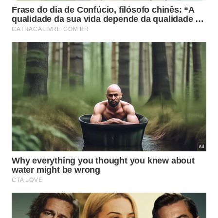
hábitos mais úteis estão:
Remover respingos assim que o fogão esfriar,
antes que se tornem crostas;
Evitar queimar açúcar e molhos diretamente
sobre a mesa;
Secar bem grades e queimadores após a
lavagem, prevenindo ferrugem;
Não cobrir queimadores com papel alumínio que
bloqueie a saída de gás;
Verificar regularmente se os furos dos
queimadores estão desobstruídos.